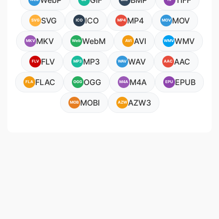
WebP
GIF
BMP
TIFF
SVG
ICO
MP4
MOV
SVG
ICO
MP4
MOV
MKV
WebM
AVI
WMV
MKV
Web
AVI
WMV
FLV
MP3
WAV
AAC
FLV
MP3
WAV
AAC
FLAC
OGG
M4A
EPUB
FLA
OGG
M4A
EPU
MOBI
AZW3
MOB
AZW