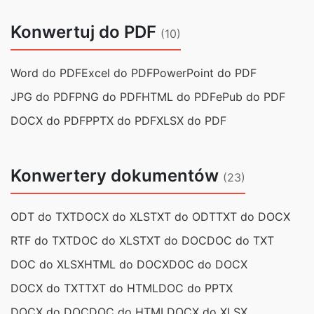
Konwertuj do PDF
(10)
Word do PDF
Excel do PDF
PowerPoint do PDF
JPG do PDF
PNG do PDF
HTML do PDF
ePub do PDF
DOCX do PDF
PPTX do PDF
XLSX do PDF
Konwertery dokumentów
(23)
ODT do TXT
DOCX do XLS
TXT do ODT
TXT do DOCX
RTF do TXT
DOC do XLS
TXT do DOC
DOC do TXT
DOC do XLSX
HTML do DOCX
DOC do DOCX
DOCX do TXT
TXT do HTML
DOC do PPTX
DOCX do DOC
DOC do HTML
DOCX do XLSX