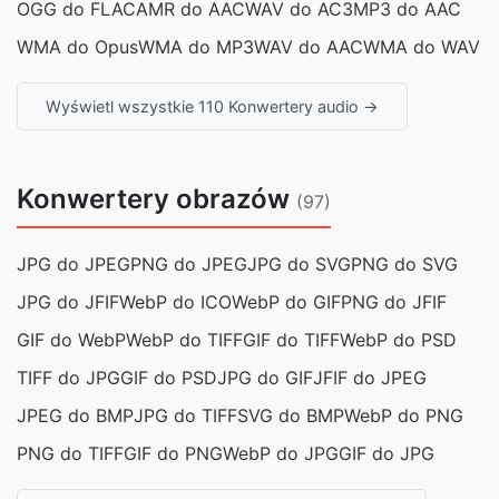
OGG do FLAC
AMR do AAC
WAV do AC3
MP3 do AAC
WMA do Opus
WMA do MP3
WAV do AAC
WMA do WAV
Wyświetl wszystkie 110 Konwertery audio →
Konwertery obrazów
(97)
JPG do JPEG
PNG do JPEG
JPG do SVG
PNG do SVG
JPG do JFIF
WebP do ICO
WebP do GIF
PNG do JFIF
GIF do WebP
WebP do TIFF
GIF do TIFF
WebP do PSD
TIFF do JPG
GIF do PSD
JPG do GIF
JFIF do JPEG
JPEG do BMP
JPG do TIFF
SVG do BMP
WebP do PNG
PNG do TIFF
GIF do PNG
WebP do JPG
GIF do JPG