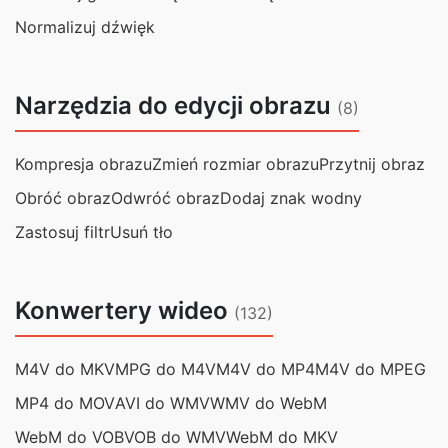
Normalizuj dźwięk
Narzędzia do edycji obrazu
(8)
Kompresja obrazu
Zmień rozmiar obrazu
Przytnij obraz
Obróć obraz
Odwróć obraz
Dodaj znak wodny
Zastosuj filtr
Usuń tło
Konwertery wideo
(132)
M4V do MKV
MPG do M4V
M4V do MP4
M4V do MPEG
MP4 do MOV
AVI do WMV
WMV do WebM
WebM do VOB
VOB do WMV
WebM do MKV