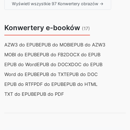
Wyświetl wszystkie 97 Konwertery obrazów →
Konwertery e-booków
(17)
AZW3 do EPUB
EPUB do MOBI
EPUB do AZW3
MOBI do EPUB
EPUB do FB2
DOCX do EPUB
EPUB do Word
EPUB do DOCX
DOC do EPUB
Word do EPUB
EPUB do TXT
EPUB do DOC
EPUB do RTF
PDF do EPUB
EPUB do HTML
TXT do EPUB
EPUB do PDF