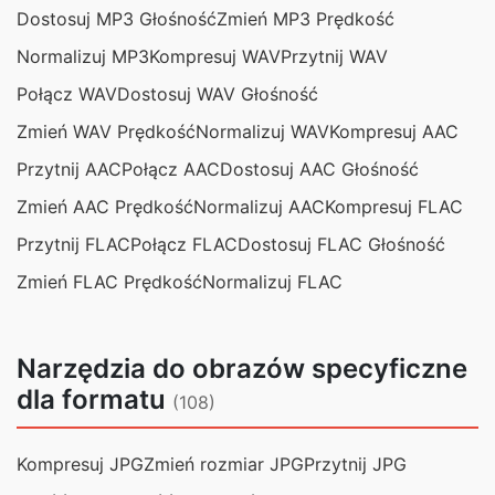
Dostosuj MP3 Głośność
Zmień MP3 Prędkość
Normalizuj MP3
Kompresuj WAV
Przytnij WAV
Połącz WAV
Dostosuj WAV Głośność
Zmień WAV Prędkość
Normalizuj WAV
Kompresuj AAC
Przytnij AAC
Połącz AAC
Dostosuj AAC Głośność
Zmień AAC Prędkość
Normalizuj AAC
Kompresuj FLAC
Przytnij FLAC
Połącz FLAC
Dostosuj FLAC Głośność
Zmień FLAC Prędkość
Normalizuj FLAC
Narzędzia do obrazów specyficzne
dla formatu
(108)
Kompresuj JPG
Zmień rozmiar JPG
Przytnij JPG