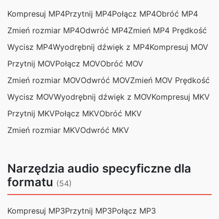
Kompresuj MP4
Przytnij MP4
Połącz MP4
Obróć MP4
Zmień rozmiar MP4
Odwróć MP4
Zmień MP4 Prędkość
Wycisz MP4
Wyodrębnij dźwięk z MP4
Kompresuj MOV
Przytnij MOV
Połącz MOV
Obróć MOV
Zmień rozmiar MOV
Odwróć MOV
Zmień MOV Prędkość
Wycisz MOV
Wyodrębnij dźwięk z MOV
Kompresuj MKV
Przytnij MKV
Połącz MKV
Obróć MKV
Zmień rozmiar MKV
Odwróć MKV
Narzędzia audio specyficzne dla
formatu
(54)
Kompresuj MP3
Przytnij MP3
Połącz MP3