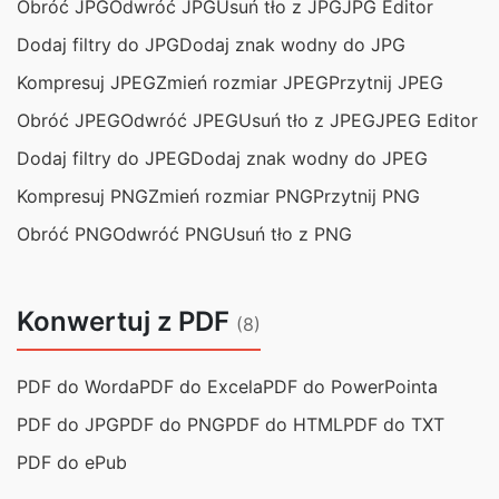
Obróć JPG
Odwróć JPG
Usuń tło z JPG
JPG Editor
Dodaj filtry do JPG
Dodaj znak wodny do JPG
Kompresuj JPEG
Zmień rozmiar JPEG
Przytnij JPEG
Obróć JPEG
Odwróć JPEG
Usuń tło z JPEG
JPEG Editor
Dodaj filtry do JPEG
Dodaj znak wodny do JPEG
Kompresuj PNG
Zmień rozmiar PNG
Przytnij PNG
Obróć PNG
Odwróć PNG
Usuń tło z PNG
Konwertuj z PDF
(8)
PDF do Worda
PDF do Excela
PDF do PowerPointa
PDF do JPG
PDF do PNG
PDF do HTML
PDF do TXT
PDF do ePub