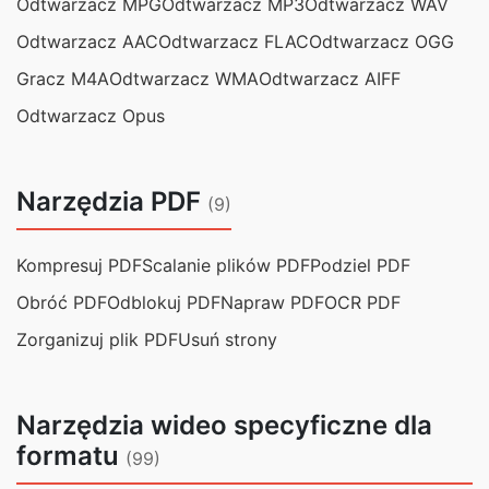
Odtwarzacz MPG
Odtwarzacz MP3
Odtwarzacz WAV
Odtwarzacz AAC
Odtwarzacz FLAC
Odtwarzacz OGG
Gracz M4A
Odtwarzacz WMA
Odtwarzacz AIFF
Odtwarzacz Opus
Narzędzia PDF
(9)
Kompresuj PDF
Scalanie plików PDF
Podziel PDF
Obróć PDF
Odblokuj PDF
Napraw PDF
OCR PDF
Zorganizuj plik PDF
Usuń strony
Narzędzia wideo specyficzne dla
formatu
(99)