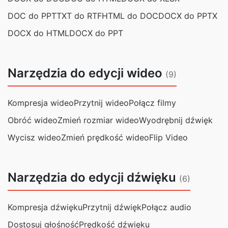
DOC do PPT
TXT do RTF
HTML do DOC
DOCX do PPTX
DOCX do HTML
DOCX do PPT
Narzędzia do edycji wideo
(9)
Kompresja wideo
Przytnij wideo
Połącz filmy
Obróć wideo
Zmień rozmiar wideo
Wyodrębnij dźwięk
Wycisz wideo
Zmień prędkość wideo
Flip Video
Narzędzia do edycji dźwięku
(6)
Kompresja dźwięku
Przytnij dźwięk
Połącz audio
Dostosuj głośność
Prędkość dźwięku