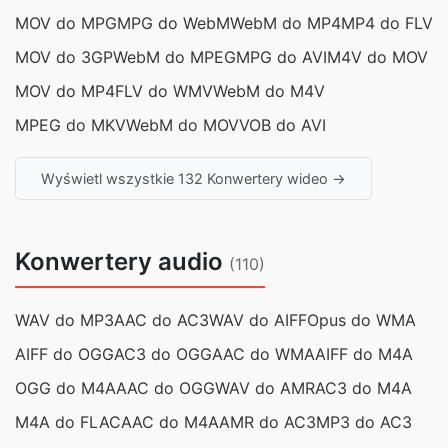
MOV do MPG
MPG do WebM
WebM do MP4
MP4 do FLV
MOV do 3GP
WebM do MPEG
MPG do AVI
M4V do MOV
MOV do MP4
FLV do WMV
WebM do M4V
MPEG do MKV
WebM do MOV
VOB do AVI
Wyświetl wszystkie 132 Konwertery wideo →
Konwertery audio
(110)
WAV do MP3
AAC do AC3
WAV do AIFF
Opus do WMA
AIFF do OGG
AC3 do OGG
AAC do WMA
AIFF do M4A
OGG do M4A
AAC do OGG
WAV do AMR
AC3 do M4A
M4A do FLAC
AAC do M4A
AMR do AC3
MP3 do AC3