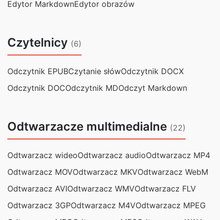
Edytor Markdown
Edytor obrazów
Czytelnicy
(6)
Odczytnik EPUB
Czytanie słów
Odczytnik DOCX
Odczytnik DOC
Odczytnik MD
Odczyt Markdown
Odtwarzacze multimedialne
(22)
Odtwarzacz wideo
Odtwarzacz audio
Odtwarzacz MP4
Odtwarzacz MOV
Odtwarzacz MKV
Odtwarzacz WebM
Odtwarzacz AVI
Odtwarzacz WMV
Odtwarzacz FLV
Odtwarzacz 3GP
Odtwarzacz M4V
Odtwarzacz MPEG