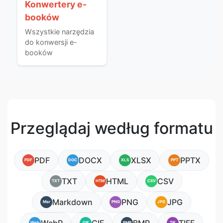
Konwertery e-
booków
Wszystkie narzędzia
do konwersji e-
booków
Przeglądaj według formatu
PDF
DOCX
XLSX
PPTX
PDF
DOC
XLS
PPT
TXT
HTML
CSV
TXT
HTM
CSV
Markdown
PNG
JPG
Mar
PNG
JPG
Web
GIF
BMP
TIF