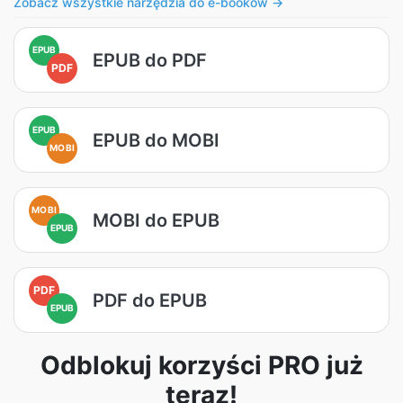
Zobacz wszystkie narzędzia do e-booków →
EPUB
EPUB do PDF
PDF
EPUB
EPUB do MOBI
MOBI
MOBI
MOBI do EPUB
EPUB
PDF
PDF do EPUB
EPUB
Odblokuj korzyści PRO już
teraz!