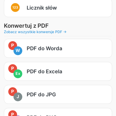
Licznik słów
123
Konwertuj z PDF
Zobacz wszystkie konwersje PDF →
P
PDF do Worda
W
P
PDF do Excela
Ex
P
PDF do JPG
J
P