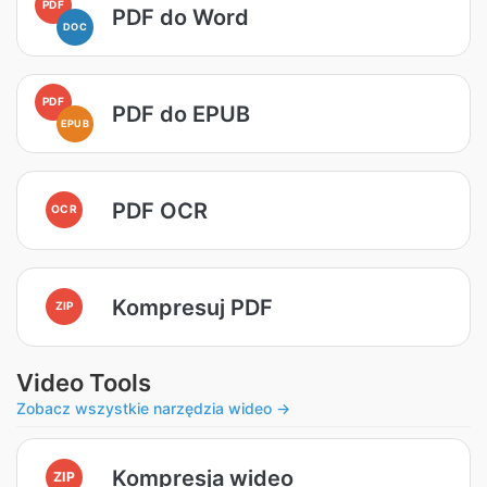
PDF
PDF do Word
DOC
PDF
PDF do EPUB
EPUB
PDF OCR
OCR
Kompresuj PDF
ZIP
Video Tools
Zobacz wszystkie narzędzia wideo →
Kompresja wideo
ZIP