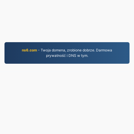
ns6.com
- Twoja domena, zrobione dobrze. Darmowa
prywatność i DNS w tym.
PDF.to
2,525,892 Pliki przekonwertowane od 2019 r.
Polityka prywatności
|
Warunki korzystania z usługi
|
O nas
|
Skontaktuj się z nami
|
API
|
Próbki
|
Zainstaluj aplikację
© 2026 PDF.to
|
VPS.org
LLC | Wykonane przez
nadermx