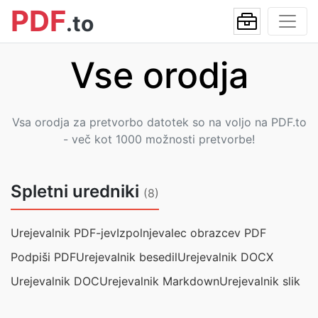
PDF
.to
Vse orodja
Vsa orodja za pretvorbo datotek so na voljo na PDF.to
- več kot 1000 možnosti pretvorbe!
Spletni uredniki
(8)
Urejevalnik PDF-jev
Izpolnjevalec obrazcev PDF
Podpiši PDF
Urejevalnik besedil
Urejevalnik DOCX
Urejevalnik DOC
Urejevalnik Markdown
Urejevalnik slik