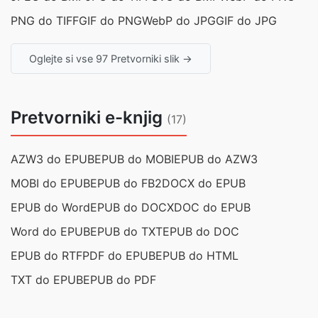
PNG do TIFF
GIF do PNG
WebP do JPG
GIF do JPG
Oglejte si vse 97 Pretvorniki slik →
Pretvorniki e-knjig
(17)
AZW3 do EPUB
EPUB do MOBI
EPUB do AZW3
MOBI do EPUB
EPUB do FB2
DOCX do EPUB
EPUB do Word
EPUB do DOCX
DOC do EPUB
Word do EPUB
EPUB do TXT
EPUB do DOC
EPUB do RTF
PDF do EPUB
EPUB do HTML
TXT do EPUB
EPUB do PDF