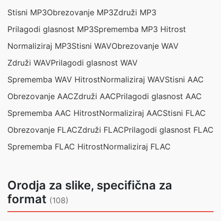
Stisni MP3
Obrezovanje MP3
Združi MP3
Prilagodi glasnost MP3
Sprememba MP3 Hitrost
Normaliziraj MP3
Stisni WAV
Obrezovanje WAV
Združi WAV
Prilagodi glasnost WAV
Sprememba WAV Hitrost
Normaliziraj WAV
Stisni AAC
Obrezovanje AAC
Združi AAC
Prilagodi glasnost AAC
Sprememba AAC Hitrost
Normaliziraj AAC
Stisni FLAC
Obrezovanje FLAC
Združi FLAC
Prilagodi glasnost FLAC
Sprememba FLAC Hitrost
Normaliziraj FLAC
Orodja za slike, specifična za
format
(108)