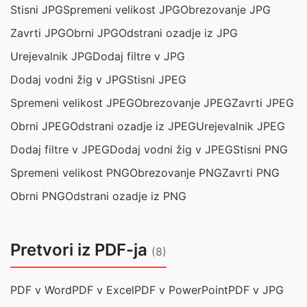
Stisni JPG
Spremeni velikost JPG
Obrezovanje JPG
Zavrti JPG
Obrni JPG
Odstrani ozadje iz JPG
Urejevalnik JPG
Dodaj filtre v JPG
Dodaj vodni žig v JPG
Stisni JPEG
Spremeni velikost JPEG
Obrezovanje JPEG
Zavrti JPEG
Obrni JPEG
Odstrani ozadje iz JPEG
Urejevalnik JPEG
Dodaj filtre v JPEG
Dodaj vodni žig v JPEG
Stisni PNG
Spremeni velikost PNG
Obrezovanje PNG
Zavrti PNG
Obrni PNG
Odstrani ozadje iz PNG
Pretvori iz PDF-ja
(8)
PDF v Word
PDF v Excel
PDF v PowerPoint
PDF v JPG