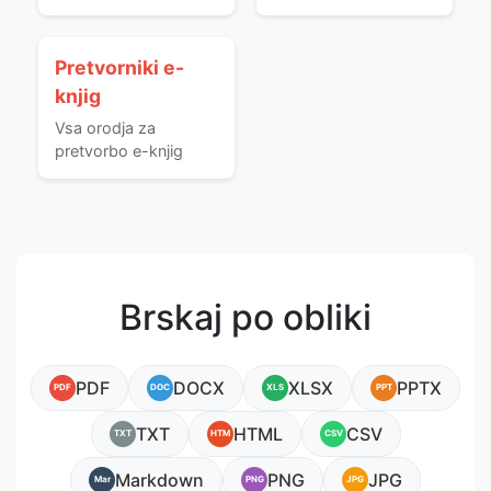
Pretvorniki e-
knjig
Vsa orodja za
pretvorbo e-knjig
Brskaj po obliki
PDF
DOCX
XLSX
PPTX
PDF
DOC
XLS
PPT
TXT
HTML
CSV
TXT
HTM
CSV
Markdown
PNG
JPG
Mar
PNG
JPG