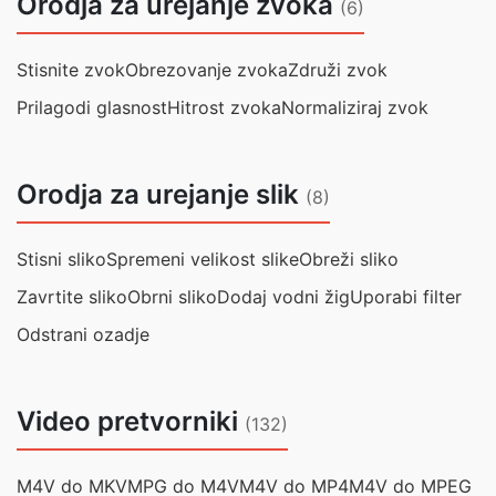
Orodja za urejanje zvoka
(6)
Stisnite zvok
Obrezovanje zvoka
Združi zvok
Prilagodi glasnost
Hitrost zvoka
Normaliziraj zvok
Orodja za urejanje slik
(8)
Stisni sliko
Spremeni velikost slike
Obreži sliko
Zavrtite sliko
Obrni sliko
Dodaj vodni žig
Uporabi filter
Odstrani ozadje
Video pretvorniki
(132)
M4V do MKV
MPG do M4V
M4V do MP4
M4V do MPEG