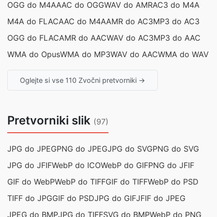
OGG do M4A
AAC do OGG
WAV do AMR
AC3 do M4A
M4A do FLAC
AAC do M4A
AMR do AC3
MP3 do AC3
OGG do FLAC
AMR do AAC
WAV do AC3
MP3 do AAC
WMA do Opus
WMA do MP3
WAV do AAC
WMA do WAV
Oglejte si vse 110 Zvočni pretvorniki →
Pretvorniki slik
(97)
JPG do JPEG
PNG do JPEG
JPG do SVG
PNG do SVG
JPG do JFIF
WebP do ICO
WebP do GIF
PNG do JFIF
GIF do WebP
WebP do TIFF
GIF do TIFF
WebP do PSD
TIFF do JPG
GIF do PSD
JPG do GIF
JFIF do JPEG
JPEG do BMP
JPG do TIFF
SVG do BMP
WebP do PNG