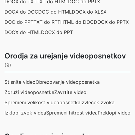
DOCX do TXT
TXT do HTML
DOC do PPTX
DOCX do DOC
DOC do HTML
DOCX do XLSX
DOC do PPT
TXT do RTF
HTML do DOC
DOCX do PPTX
DOCX do HTML
DOCX do PPT
Orodja za urejanje videoposnetkov
(9)
Stisnite video
Obrezovanje videoposnetka
Združi videoposnetke
Zavrtite video
Spremeni velikost videoposnetka
Izvleček zvoka
Izklopi zvok videa
Spremeni hitrost videa
Preklopi video