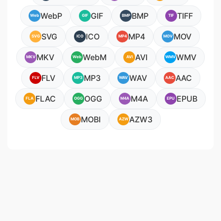
WebP
GIF
BMP
TIFF
Web
GIF
BMP
TIF
SVG
ICO
MP4
MOV
SVG
ICO
MP4
MOV
MKV
WebM
AVI
WMV
MKV
Web
AVI
WMV
FLV
MP3
WAV
AAC
FLV
MP3
WAV
AAC
FLAC
OGG
M4A
EPUB
FLA
OGG
M4A
EPU
MOBI
AZW3
MOB
AZW