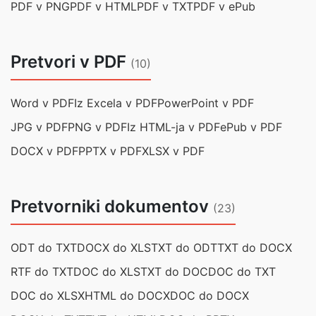
PDF v PNG
PDF v HTML
PDF v TXT
PDF v ePub
Pretvori v PDF
(10)
Word v PDF
Iz Excela v PDF
PowerPoint v PDF
JPG v PDF
PNG v PDF
Iz HTML-ja v PDF
ePub v PDF
DOCX v PDF
PPTX v PDF
XLSX v PDF
Pretvorniki dokumentov
(23)
ODT do TXT
DOCX do XLS
TXT do ODT
TXT do DOCX
RTF do TXT
DOC do XLS
TXT do DOC
DOC do TXT
DOC do XLSX
HTML do DOCX
DOC do DOCX