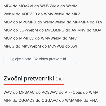
MP4 do MOV
AVI do WMV
WMV do WebM
WebM do VOB
VOB do WMV
WebM do MKV
MOV do MPG
MPG do WebM
WebM do MP4
MP4 do FLV
MOV do 3GP
WebM do MPEG
MPG do AVI
M4V do MOV
MOV do MP4
FLV do WMV
WebM do M4V
MPEG do MKV
WebM do MOV
VOB do AVI
Oglejte si vse 132 Video pretvorniki →
Zvočni pretvorniki
(110)
WAV do MP3
AAC do AC3
WAV do AIFF
Opus do WMA
AIFF do OGG
AC3 do OGG
AAC do WMA
AIFF do M4A