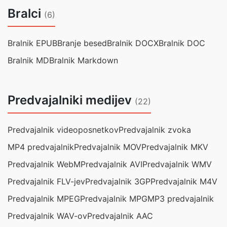
Bralci
(6)
Bralnik EPUB
Branje besed
Bralnik DOCX
Bralnik DOC
Bralnik MD
Bralnik Markdown
Predvajalniki medijev
(22)
Predvajalnik videoposnetkov
Predvajalnik zvoka
MP4 predvajalnik
Predvajalnik MOV
Predvajalnik MKV
Predvajalnik WebM
Predvajalnik AVI
Predvajalnik WMV
Predvajalnik FLV-jev
Predvajalnik 3GP
Predvajalnik M4V
Predvajalnik MPEG
Predvajalnik MPG
MP3 predvajalnik
Predvajalnik WAV-ov
Predvajalnik AAC