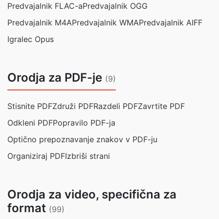
Predvajalnik FLAC-a
Predvajalnik OGG
Predvajalnik M4A
Predvajalnik WMA
Predvajalnik AIFF
Igralec Opus
Orodja za PDF-je
(9)
Stisnite PDF
Združi PDF
Razdeli PDF
Zavrtite PDF
Odkleni PDF
Popravilo PDF-ja
Optično prepoznavanje znakov v PDF-ju
Organiziraj PDF
Izbriši strani
Orodja za video, specifična za
format
(99)