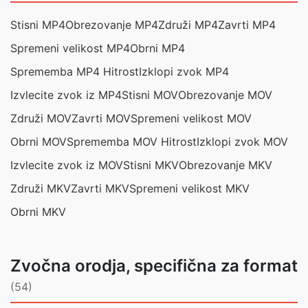
Stisni MP4
Obrezovanje MP4
Združi MP4
Zavrti MP4
Spremeni velikost MP4
Obrni MP4
Sprememba MP4 Hitrost
Izklopi zvok MP4
Izvlecite zvok iz MP4
Stisni MOV
Obrezovanje MOV
Združi MOV
Zavrti MOV
Spremeni velikost MOV
Obrni MOV
Sprememba MOV Hitrost
Izklopi zvok MOV
Izvlecite zvok iz MOV
Stisni MKV
Obrezovanje MKV
Združi MKV
Zavrti MKV
Spremeni velikost MKV
Obrni MKV
Zvočna orodja, specifična za format
(54)