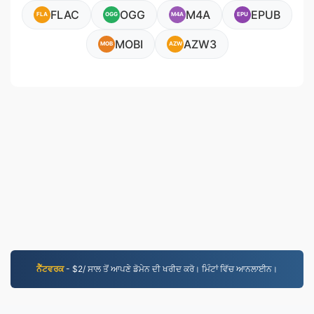
FLAC
OGG
M4A
EPUB
FLA
OGG
M4A
EPU
MOBI
AZW3
MOB
AZW
ਨੈੱਟਵਰਕ
- $2/ ਸਾਲ ਤੋਂ ਆਪਣੇ ਡੋਮੇਨ ਦੀ ਖਰੀਦ ਕਰੋ। ਮਿੰਟਾਂ ਵਿੱਚ ਆਨਲਾਈਨ।