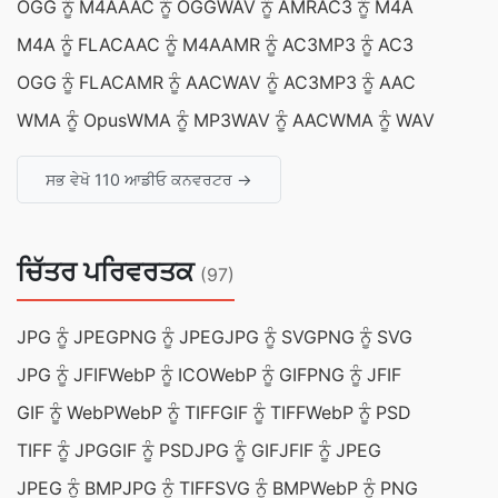
OGG ਨੂੰ M4A
AAC ਨੂੰ OGG
WAV ਨੂੰ AMR
AC3 ਨੂੰ M4A
M4A ਨੂੰ FLAC
AAC ਨੂੰ M4A
AMR ਨੂੰ AC3
MP3 ਨੂੰ AC3
OGG ਨੂੰ FLAC
AMR ਨੂੰ AAC
WAV ਨੂੰ AC3
MP3 ਨੂੰ AAC
WMA ਨੂੰ Opus
WMA ਨੂੰ MP3
WAV ਨੂੰ AAC
WMA ਨੂੰ WAV
ਸਭ ਵੇਖੋ 110 ਆਡੀਓ ਕਨਵਰਟਰ →
ਚਿੱਤਰ ਪਰਿਵਰਤਕ
(97)
JPG ਨੂੰ JPEG
PNG ਨੂੰ JPEG
JPG ਨੂੰ SVG
PNG ਨੂੰ SVG
JPG ਨੂੰ JFIF
WebP ਨੂੰ ICO
WebP ਨੂੰ GIF
PNG ਨੂੰ JFIF
GIF ਨੂੰ WebP
WebP ਨੂੰ TIFF
GIF ਨੂੰ TIFF
WebP ਨੂੰ PSD
TIFF ਨੂੰ JPG
GIF ਨੂੰ PSD
JPG ਨੂੰ GIF
JFIF ਨੂੰ JPEG
JPEG ਨੂੰ BMP
JPG ਨੂੰ TIFF
SVG ਨੂੰ BMP
WebP ਨੂੰ PNG