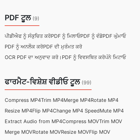
PDF ਟੂਲ
(9)
ਪੀਡੀਐਫ ਨੂੰ ਸੰਕੁਚਿਤ ਕਰੋ
PDF ਨੂੰ ਮਿਲਾਓ
PDF ਨੂੰ ਵੰਡੋ
PDF ਘੁੰਮਾਓ
PDF ਨੂੰ ਅਨਲੌਕ ਕਰੋ
PDF ਦੀ ਮੁਰੰਮਤ ਕਰੋ
OCR PDF ਦਾ ਅਨੁਵਾਦ ਕਰੋ।
PDF ਨੂੰ ਵਿਵਸਥਿਤ ਕਰੋ
ਪੰਨੇ ਮਿਟਾਓ
ਫਾਰਮੈਟ-ਵਿਸ਼ੇਸ਼ ਵੀਡੀਓ ਟੂਲ
(99)
Compress MP4
Trim MP4
Merge MP4
Rotate MP4
Resize MP4
Flip MP4
Change MP4 Speed
Mute MP4
Extract Audio from MP4
Compress MOV
Trim MOV
Merge MOV
Rotate MOV
Resize MOV
Flip MOV