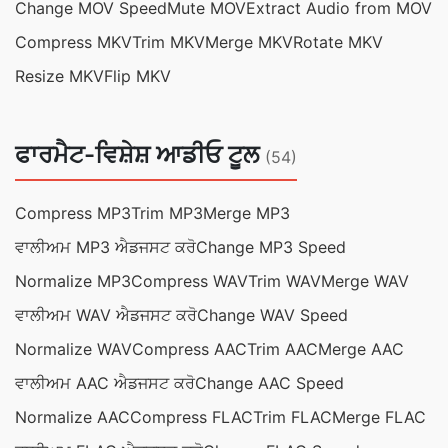
Change MOV Speed
Mute MOV
Extract Audio from MOV
Compress MKV
Trim MKV
Merge MKV
Rotate MKV
Resize MKV
Flip MKV
ਫਾਰਮੈਟ-ਵਿਸ਼ੇਸ਼ ਆਡੀਓ ਟੂਲ
(54)
Compress MP3
Trim MP3
Merge MP3
ਵਾਲੀਅਮ MP3 ਐਡਜਸਟ ਕਰੋ
Change MP3 Speed
Normalize MP3
Compress WAV
Trim WAV
Merge WAV
ਵਾਲੀਅਮ WAV ਐਡਜਸਟ ਕਰੋ
Change WAV Speed
Normalize WAV
Compress AAC
Trim AAC
Merge AAC
ਵਾਲੀਅਮ AAC ਐਡਜਸਟ ਕਰੋ
Change AAC Speed
Normalize AAC
Compress FLAC
Trim FLAC
Merge FLAC