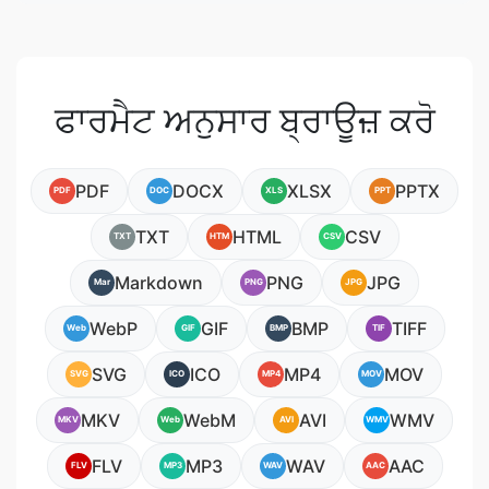
ਫਾਰਮੈਟ ਅਨੁਸਾਰ ਬ੍ਰਾਊਜ਼ ਕਰੋ
PDF
DOCX
XLSX
PPTX
PDF
DOC
XLS
PPT
TXT
HTML
CSV
TXT
HTM
CSV
Markdown
PNG
JPG
Mar
PNG
JPG
WebP
GIF
BMP
TIFF
Web
GIF
BMP
TIF
SVG
ICO
MP4
MOV
SVG
ICO
MP4
MOV
MKV
WebM
AVI
WMV
MKV
Web
AVI
WMV
FLV
MP3
WAV
AAC
FLV
MP3
WAV
AAC