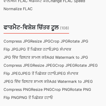
ਵਾਲੀਅਮ FLAC ਐਡਜਸਟ ਕਰੋ
Change FLAC Speed
Normalize FLAC
ਫਾਰਮੈਟ-ਵਿਸ਼ੇਸ਼ ਚਿੱਤਰ ਟੂਲ
(108)
Compress JPG
Resize JPG
Crop JPG
Rotate JPG
Flip JPG
JPG ਤੋਂ ਪਿਛੋਕੜ ਹਟਾਓ
JPG ਸੰਪਾਦਕ
JPG ਵਿੱਚ ਫਿਲਟਰ ਸ਼ਾਮਲ ਕਰੋ
Add Watermark to JPG
Compress JPEG
Resize JPEG
Crop JPEG
Rotate JPEG
Flip JPEG
JPEG ਤੋਂ ਪਿਛੋਕੜ ਹਟਾਓ
JPEG ਸੰਪਾਦਕ
JPEG ਵਿੱਚ ਫਿਲਟਰ ਸ਼ਾਮਲ ਕਰੋ
Add Watermark to JPEG
Compress PNG
Resize PNG
Crop PNG
Rotate PNG
Flip PNG
PNG ਤੋਂ ਪਿਛੋਕੜ ਹਟਾਓ