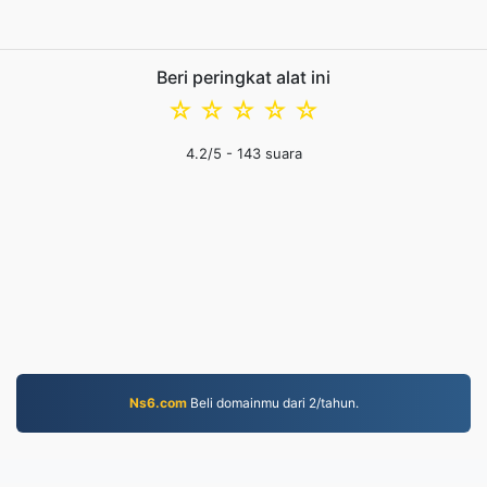
Beri peringkat alat ini
☆
☆
☆
☆
☆
4.2
/5 -
143
suara
Ns6.com
Beli domainmu dari 2/tahun.