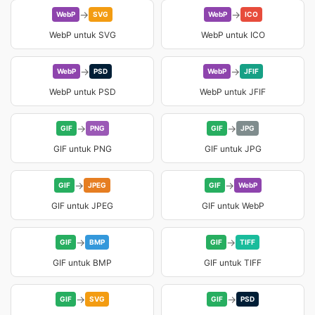
→
→
WebP
SVG
WebP
ICO
WebP untuk SVG
WebP untuk ICO
→
→
WebP
PSD
WebP
JFIF
WebP untuk PSD
WebP untuk JFIF
→
→
GIF
PNG
GIF
JPG
GIF untuk PNG
GIF untuk JPG
→
→
GIF
JPEG
GIF
WebP
GIF untuk JPEG
GIF untuk WebP
→
→
GIF
BMP
GIF
TIFF
GIF untuk BMP
GIF untuk TIFF
→
→
GIF
SVG
GIF
PSD