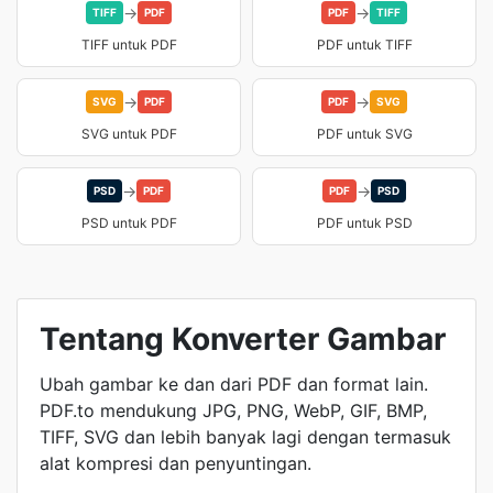
→
→
TIFF
PDF
PDF
TIFF
TIFF untuk PDF
PDF untuk TIFF
→
→
SVG
PDF
PDF
SVG
SVG untuk PDF
PDF untuk SVG
→
→
PSD
PDF
PDF
PSD
PSD untuk PDF
PDF untuk PSD
Tentang Konverter Gambar
Ubah gambar ke dan dari PDF dan format lain.
PDF.to mendukung JPG, PNG, WebP, GIF, BMP,
TIFF, SVG dan lebih banyak lagi dengan termasuk
alat kompresi dan penyuntingan.