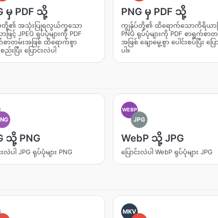
 မှ PDF သို့
PNG မှ PDF သို့
ုပ်တို့၏ အသုံးပြုရလွယ်ကူသော
ကျွန်ုပ်တို့၏ ထိရောက်သောကိရိယာဖြ
ာဖြင့် JPEG ရုပ်ပုံများကို PDF
PNG ရုပ်ပုံများကို PDF စာရွက်စာတ
က်စာတမ်းအဖြစ် ထိရောက်စွာ
အဖြစ် ချောမွေ့စွာ ပေါင်းစပ်ပြီး ပြေ
းစည်းပြီး ပြောင်းလဲပါ
ပါ။
WEBP
PNG
JPG
 သို့ PNG
WebP သို့ JPG
်းလဲပါ JPG ရုပ်ပုံများ PNG
ပြောင်းလဲပါ WebP ရုပ်ပုံများ JPG
MKV