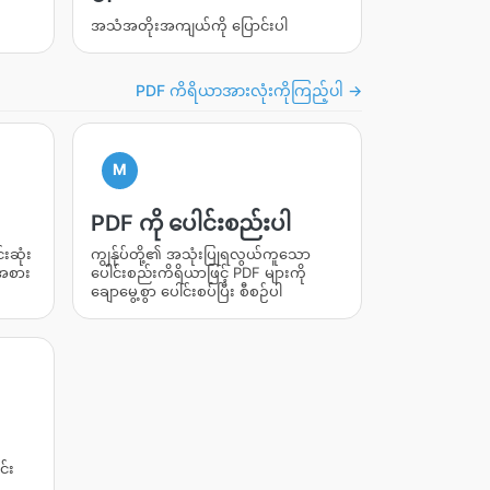
အသံအတိုးအကျယ်ကို ပြောင်းပါ
PDF ကိရိယာအားလုံးကိုကြည့်ပါ →
M
PDF ကို ပေါင်းစည်းပါ
်းဆုံး
ကျွန်ုပ်တို့၏ အသုံးပြုရလွယ်ကူသော
်အစား
ပေါင်းစည်းကိရိယာဖြင့် PDF များကို
ချောမွေ့စွာ ပေါင်းစပ်ပြီး စီစဉ်ပါ
င်း