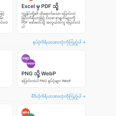
Excel မှ PDF သို့
င့်
ကျွန်ုပ်တို့၏ ထိရောက်သော ပြောင်းလဲ
မ်း
ခြင်းကိရိယာဖြင့် Excel စာရွက်များကို
ာင်းလဲ
PDF ဖော်မတ်သို့ အလွယ်တကူ ပြောင်းလဲ
ပါ
ရုပ်ပုံကိရိယာအားလုံးကိုကြည့်ပါ →
PNG
WEBP
PNG သို့ WebP
ပြောင်းလဲပါ PNG ရုပ်ပုံများ WebP
ဗီဒီယိုကိရိယာအားလုံးကိုကြည့်ပါ →
MP4