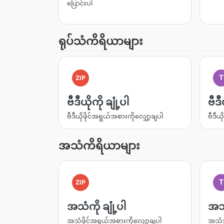
ပြောင်းပါ
ရုပ်သံကိရိယာများ
T
ZIP
ဗီဒီယိုကို ချုံ့ပါ
ဗီဒ
ဗီဒီယိုဖိုင်အရွယ်အစားကိုလျှော့ချပါ
ဗီဒီယ
အသံကိရိယာများ
T
ZIP
အသံကို ချုံ့ပါ
အသ
အသံဖိုင်အရွယ်အစားကိုလျှော့ချပါ
အသံအ