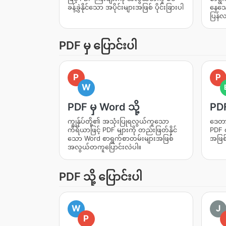
ခန့်ခွဲနိုင်သော အပိုင်းများအဖြစ် ပိုင်းခြားပါ
နေသော
ပြန်
PDF မှ ပြောင်းပါ
P
P
W
PDF မှ Word သို့
PDF
ကျွန်ုပ်တို့၏ အသုံးပြုရလွယ်ကူသော
ဒေတာမ
ကိရိယာဖြင့် PDF များကို တည်းဖြတ်နိုင်
PDF ဇ
သော Word စာရွက်စာတမ်းများအဖြစ်
အဖြစ
အလွယ်တကူပြောင်းလဲပါ။
PDF သို့ ပြောင်းပါ
W
J
P