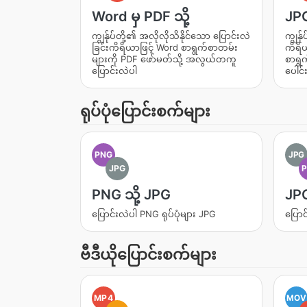
Word မှ PDF သို့
JPG
ကျွန်ုပ်တို့၏ အလိုလိုသိနိုင်သော ပြောင်းလဲ
ကျွန်
ခြင်းကိရိယာဖြင့် Word စာရွက်စာတမ်း
ကိရိယ
များကို PDF ဖော်မတ်သို့ အလွယ်တကူ
စာရွ
ပြောင်းလဲပါ
ပေါင်
ရုပ်ပုံပြောင်းစက်များ
PNG
JPG
JPG
PNG သို့ JPG
JPG
ပြောင်းလဲပါ PNG ရုပ်ပုံများ JPG
ပြောင
ဗီဒီယိုပြောင်းစက်များ
MP4
MOV