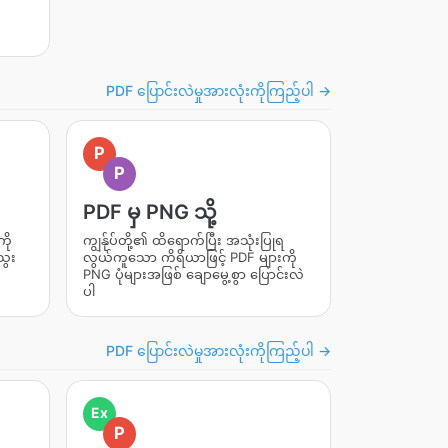
PDF ပြောင်းလဲမှုအားလုံးကိုကြည့်ပါ →
P
P
PDF မှ PNG သို့
ို
ကျွန်ုပ်တို့၏ ထိရောက်ပြီး အသုံးပြုရ
ွေး
လွယ်ကူသော ကိရိယာဖြင့် PDF များကို
PNG ပုံများအဖြစ် ချောမွေ့စွာ ပြောင်းလဲ
ပါ
PDF ပြောင်းလဲမှုအားလုံးကိုကြည့်ပါ →
Ex
P