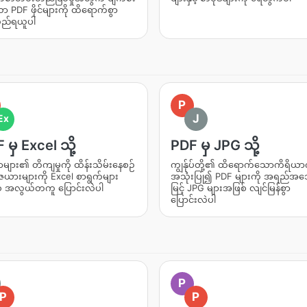
 PDF ဖိုင်များကို ထိရောက်စွာ
လည်ရယူပါ
P
J
Ex
 မှ Excel သို့
PDF မှ JPG သို့
ျား၏ တိကျမှုကို ထိန်းသိမ်းနေစဉ်
ကျွန်ုပ်တို့၏ ထိရောက်သောကိရိယာက
ယားများကို Excel စာရွက်များ
အသုံးပြု၍ PDF များကို အရည်အသ
် အလွယ်တကူ ပြောင်းလဲပါ
မြင့် JPG များအဖြစ် လျင်မြန်စွာ
ပြောင်းလဲပါ
P
P
P