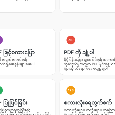
I
ZIP
 ဖြင့်စကားပြော
PDF ကို ချုံ့ပါ
စာရွက်စာတမ်းနှင့်
ပိုမိုမြန်ဆန်စွာ မျှဝေခြင်းနှင့် အကောင
က်၍မေးခွန်းများမေးပါ
သိုလှောင်မှုအတွက် PDF ဖိုင်အရွယ
များကို ထိရောက်စွာ လျှော့ချပါ
123
 ပြုပြင်ခြင်း
စကားလုံးရေတွက်စက်
ြန်လည်ရယူခြင်းနှင့်
စကားလုံးများ၊ စာလုံးများ၊ စာကြော
်စာတမ်းတည်ငြိမ်မှုအတွက် ပျက်စီး
များနှင့် စာပိုဒ်များကို ရေတွက်ပါ