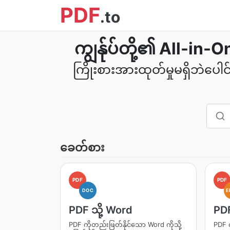
PDF
.to
ကျွန်ုပ်တို့၏ All-in-O
ကြိုးစားအားထုတ်မှုမရှိဘဲပေါင်းစ
ခေတ်စား
PDF
PDF
DOC
E
PDF သို့ Word
PDF
PDF ကိုတည်းဖြတ်နိုင်သော Word ကိုသို့
PDF က