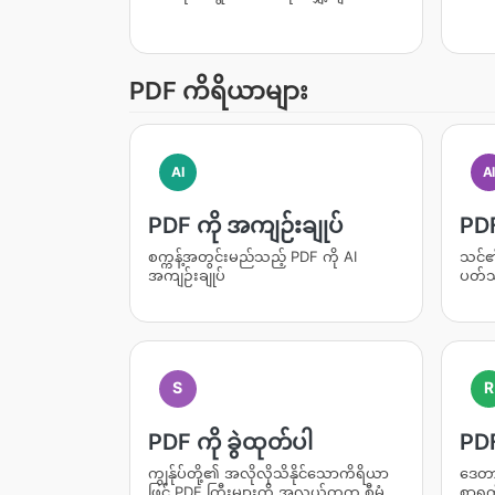
PDF ကိရိယာများ
AI
A
PDF ကို အကျဉ်းချုပ်
PDF
စက္ကန့်အတွင်းမည်သည့် PDF ကို AI
သင်၏
အကျဉ်းချုပ်
ပတ်သ
S
R
PDF ကို ခွဲထုတ်ပါ
PDF
ကျွန်ုပ်တို့၏ အလိုလိုသိနိုင်သောကိရိယာ
ဒေတာပ
ဖြင့် PDF ကြီးများကို အလွယ်တကူ စီမံ
စာရွက