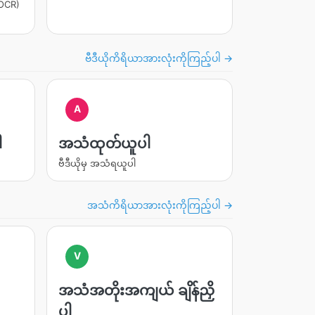
(OCR)
ဗီဒီယိုကိရိယာအားလုံးကိုကြည့်ပါ →
A
ါ
အသံထုတ်ယူပါ
ဗီဒီယိုမှ အသံရယူပါ
အသံကိရိယာအားလုံးကိုကြည့်ပါ →
V
အသံအတိုးအကျယ် ချိန်ညှိ
ပါ