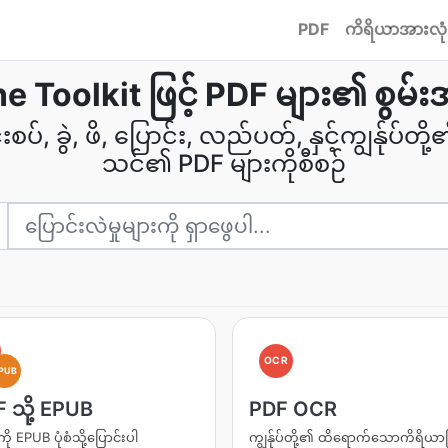
PDF
ကိရိယာအားလုံ
ne Toolkit ဖြင့် PDF များ၏ စွမ်းအ
ပ်, ခွဲ, ဖိ, ပြောင်း, လည်ပတ်, နှင့်ကျွန်ုပ်တို့
သင်၏ PDF များကိုစီစဉ်
OCR
PUB
 သို့ EPUB
PDF OCR
ို EPUB ပုံစံသို့ပြောင်းပါ
ကျွန်ုပ်တို့၏ ထိရောက်သောကိရိယာဖြ