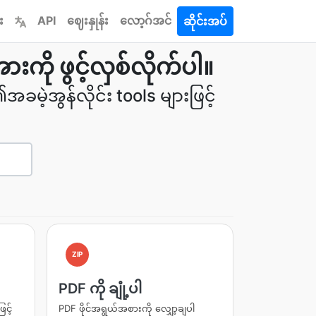
း
API
ဈေးနှုန်း
လော့ဂ်အင်
ဆိုင်းအပ်
ားကို ဖွင့်လှစ်လိုက်ပါ။
၏အခမဲ့အွန်လိုင်း tools များဖြင့်
ZIP
PDF ကို ချုံ့ပါ
င့်
PDF ဖိုင်အရွယ်အစားကို လျှော့ချပါ