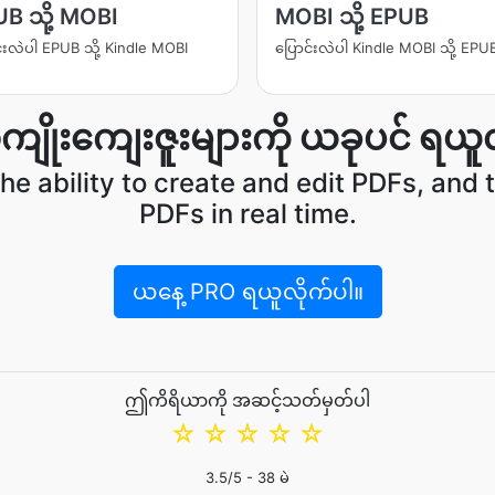
B သို့ MOBI
MOBI သို့ EPUB
်းလဲပါ EPUB သို့ Kindle MOBI
ပြောင်းလဲပါ Kindle MOBI သို့ EPU
ျိုးကျေးဇူးများကို ယခုပင် ရယူလ
he ability to create and edit PDFs, and t
PDFs in real time.
ယနေ့ PRO ရယူလိုက်ပါ။
ဤကိရိယာကို အဆင့်သတ်မှတ်ပါ
☆
☆
☆
☆
☆
3.5
/5 -
38
မဲ