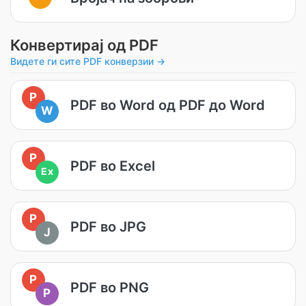
Конвертирај од PDF
Видете ги сите PDF конверзии →
P
PDF во Word од PDF до Word
W
P
PDF во Excel
Ex
P
PDF во JPG
J
P
PDF во PNG
P