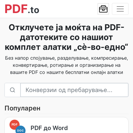
PDF
.to
Отклучете ја моќта на PDF-
датотеките со нашиот
комплет алатки „сè-во-едно“
Без напор спојување, разделување, компресирање,
конвертирање, ротирање и организирање на
вашите PDF со нашите бесплатни онлајн алатки
Популарен
PDF
PDF до Word
DOC