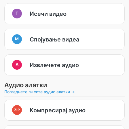
Исечи видео
T
Спојување видеа
M
Извлечете аудио
A
Аудио алатки
Погледнете ги сите аудио алатки →
Компресирај аудио
ZIP