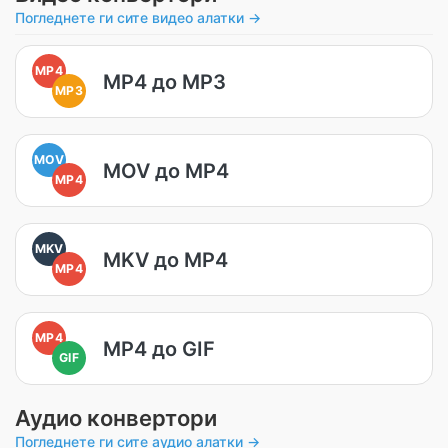
Погледнете ги сите видео алатки →
MP4
MP4 до MP3
MP3
MOV
MOV до MP4
MP4
MKV
MKV до MP4
MP4
MP4
MP4 до GIF
GIF
Аудио конвертори
Погледнете ги сите аудио алатки →