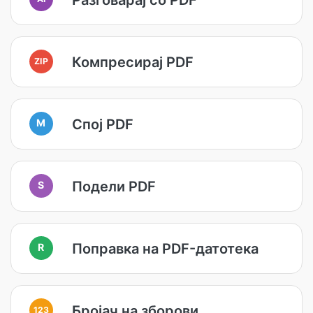
Компресирај PDF
ZIP
Спој PDF
M
Подели PDF
S
Поправка на PDF-датотека
R
Бројач на зборови
123