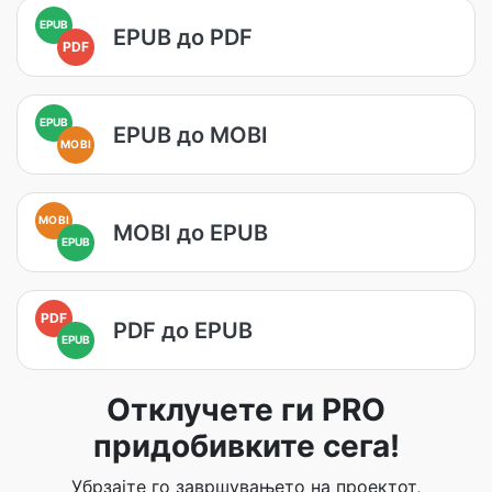
EPUB
EPUB до PDF
PDF
EPUB
EPUB до MOBI
MOBI
MOBI
MOBI до EPUB
EPUB
PDF
PDF до EPUB
EPUB
Отклучете ги PRO
придобивките сега!
Убрзајте го завршувањето на проектот,