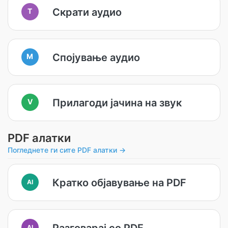
Скрати аудио
T
Спојување аудио
M
Прилагоди јачина на звук
V
PDF алатки
Погледнете ги сите PDF алатки →
Кратко објавување на PDF
AI
Разговарај со PDF
AI