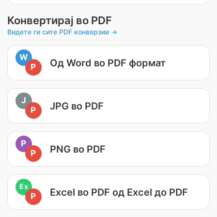
Конвертирај во PDF
Видете ги сите PDF конверзии →
W
Од Word во PDF формат
P
J
JPG во PDF
P
P
PNG во PDF
P
Ex
Excel во PDF од Excel до PDF
P