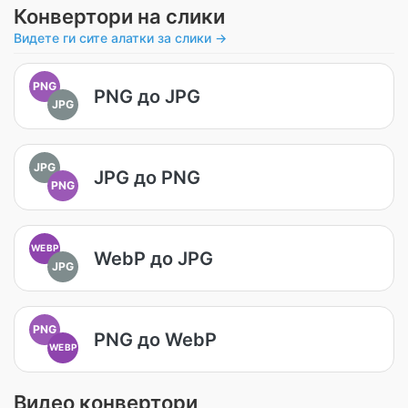
Конвертори на слики
Видете ги сите алатки за слики →
PNG
PNG до JPG
JPG
JPG
JPG до PNG
PNG
WEBP
WebP до JPG
JPG
PNG
PNG до WebP
WEBP
Видео конвертори