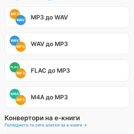
MP3
MP3 до WAV
WAV
WAV
WAV до MP3
MP3
FLAC
FLAC до MP3
MP3
M4A
M4A до MP3
MP3
Конвертори на е-книги
Погледнете ги сите алатки за е-книги →