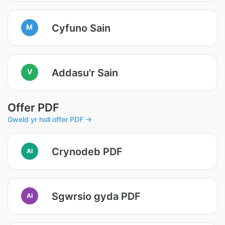
Cyfuno Sain
M
Addasu'r Sain
V
Offer PDF
Gweld yr holl offer PDF →
Crynodeb PDF
AI
Sgwrsio gyda PDF
AI