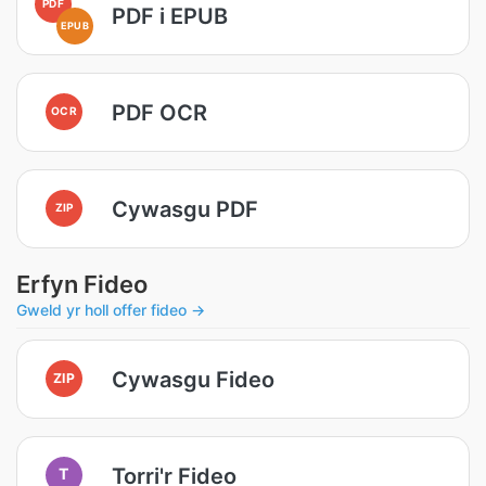
PDF
PDF i EPUB
EPUB
PDF OCR
OCR
Cywasgu PDF
ZIP
Erfyn Fideo
Gweld yr holl offer fideo →
Cywasgu Fideo
ZIP
Torri'r Fideo
T