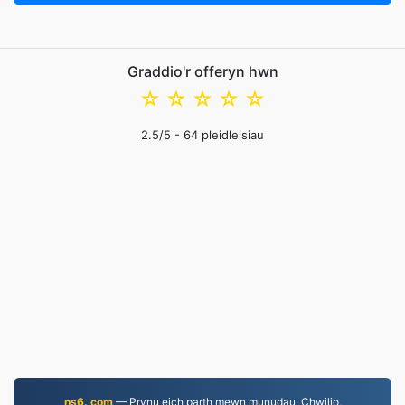
Graddio'r offeryn hwn
☆
☆
☆
☆
☆
2.5
/5 -
64
pleidleisiau
ns6. com
— Prynu eich parth mewn munudau. Chwilio,