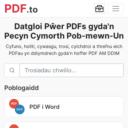
PDF
.to
Datgloi Pŵer PDFs gyda'n
Pecyn Cymorth Pob-mewn-Un
Cyfuno, hollti, cywasgu, trosi, cylchdroi a threfnu eich
PDFau yn ddiymdrech gyda'n hoffer PDF AM DDIM
Poblogaidd
PDF
PDF i Word
DOC