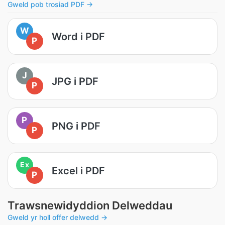
Gweld pob trosiad PDF →
W
Word i PDF
P
J
JPG i PDF
P
P
PNG i PDF
P
Ex
Excel i PDF
P
Trawsnewidyddion Delweddau
Gweld yr holl offer delwedd →