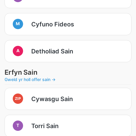
Cyfuno Fideos
M
Detholiad Sain
A
Erfyn Sain
Gweld yr holl offer sain →
Cywasgu Sain
ZIP
Torri Sain
T