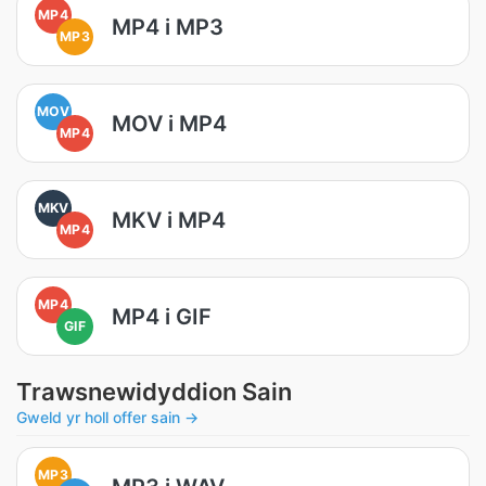
MP4
MP4 i MP3
MP3
MOV
MOV i MP4
MP4
MKV
MKV i MP4
MP4
MP4
MP4 i GIF
GIF
Trawsnewidyddion Sain
Gweld yr holl offer sain →
MP3