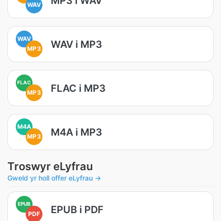
MP3 i WAV
WAV
WAV
WAV i MP3
MP3
FLAC
FLAC i MP3
MP3
M4A
M4A i MP3
MP3
Troswyr eLyfrau
Gweld yr holl offer eLyfrau →
EPUB
EPUB i PDF
PDF