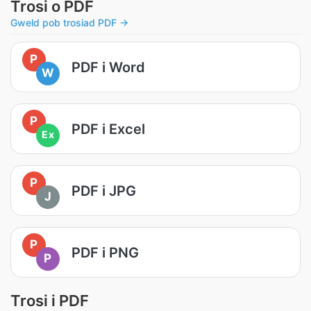
Trosi o PDF
Gweld pob trosiad PDF →
P
PDF i Word
W
P
PDF i Excel
Ex
P
PDF i JPG
J
P
PDF i PNG
P
Trosi i PDF