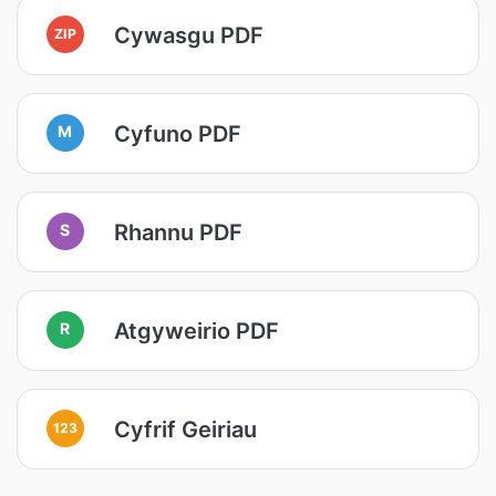
Cywasgu PDF
ZIP
Cyfuno PDF
M
Rhannu PDF
S
Atgyweirio PDF
R
Cyfrif Geiriau
123