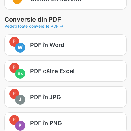
Conversie din PDF
Vedeți toate conversiile PDF →
P
PDF în Word
W
P
PDF către Excel
Ex
P
PDF în JPG
J
P
PDF în PNG
P