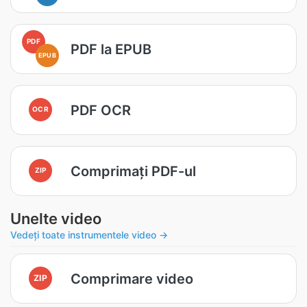
PDF
PDF la EPUB
EPUB
PDF OCR
OCR
Comprimați PDF-ul
ZIP
Unelte video
Vedeți toate instrumentele video →
Comprimare video
ZIP