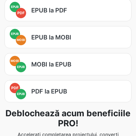
EPUB
EPUB la PDF
PDF
EPUB
EPUB la MOBI
MOBI
MOBI
MOBI la EPUB
EPUB
PDF
PDF la EPUB
EPUB
Deblochează acum beneficiile
PRO!
Accelerați completarea proiectului, converti