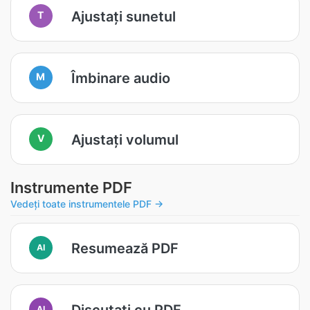
Ajustați sunetul
T
Îmbinare audio
M
Ajustați volumul
V
Instrumente PDF
Vedeți toate instrumentele PDF →
Resumează PDF
AI
Discutați cu PDF
AI