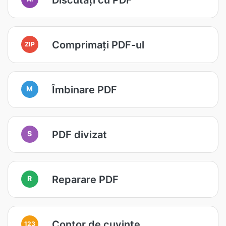
Comprimați PDF-ul
ZIP
Îmbinare PDF
M
PDF divizat
S
Reparare PDF
R
Contor de cuvinte
123