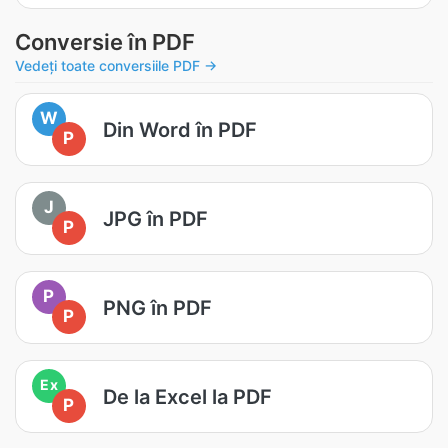
Conversie în PDF
Vedeți toate conversiile PDF →
W
Din Word în PDF
P
J
JPG în PDF
P
P
PNG în PDF
P
Ex
De la Excel la PDF
P