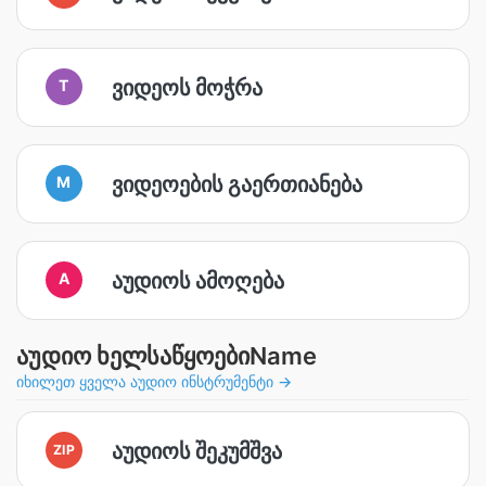
ვიდეოს მოჭრა
T
ვიდეოების გაერთიანება
M
აუდიოს ამოღება
A
აუდიო ხელსაწყოებიName
იხილეთ ყველა აუდიო ინსტრუმენტი →
აუდიოს შეკუმშვა
ZIP