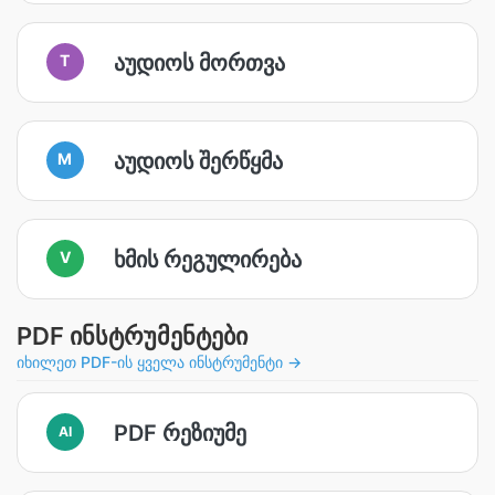
აუდიოს მორთვა
T
აუდიოს შერწყმა
M
ხმის რეგულირება
V
PDF ინსტრუმენტები
იხილეთ PDF-ის ყველა ინსტრუმენტი →
PDF რეზიუმე
AI