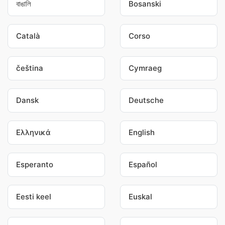
বাঙালি
Bosanski
Català
Corso
čeština
Cymraeg
Dansk
Deutsche
Ελληνικά
English
Esperanto
Español
Eesti keel
Euskal