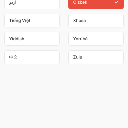
اردو
O'zbek
Tiếng Việt
Xhosa
Yiddish
Yorùbá
中文
Zulu