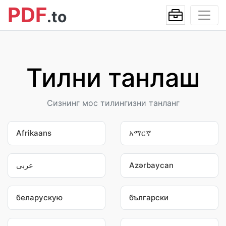
PDF
.to
Тилни танлаш
Сизнинг мос тилингизни танланг
Afrikaans
አማርኛ
عربى
Azərbaycan
беларускую
български