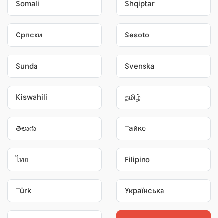
Somali
Shqiptar
Српски
Sesoto
Sunda
Svenska
Kiswahili
தமிழ்
తెలుగు
Тайко
ไทย
Filipino
Türk
Українська