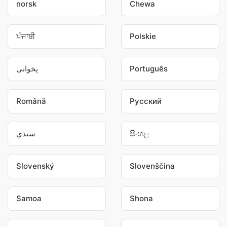
norsk
Chewa
ਪੰਜਾਬੀ
Polskie
پخوانی
Português
Română
Pусский
سنڌي
සිංහල
Slovenský
Slovenščina
Samoa
Shona