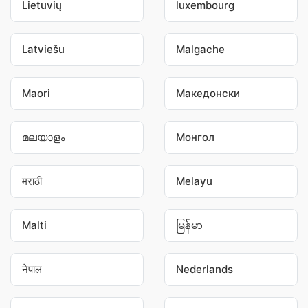
Lietuvių
luxembourg
Latviešu
Malgache
Maori
Македонски
മലയാളം
Монгол
मराठी
Melayu
Malti
မြန်မာ
नेपाल
Nederlands