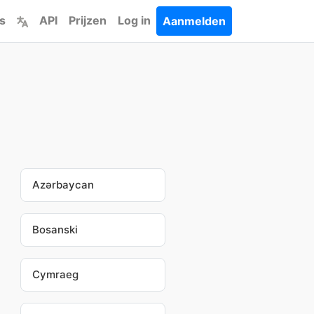
s
API
Prijzen
Log in
Aanmelden
Azərbaycan
Bosanski
Cymraeg