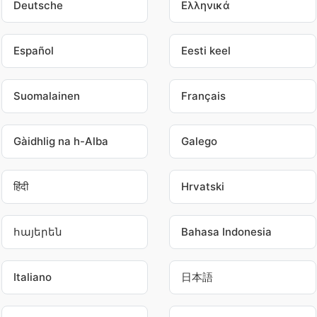
Deutsche
Ελληνικά
Español
Eesti keel
Suomalainen
Français
Gàidhlig na h-Alba
Galego
हिंदी
Hrvatski
հայերեն
Bahasa Indonesia
Italiano
日本語