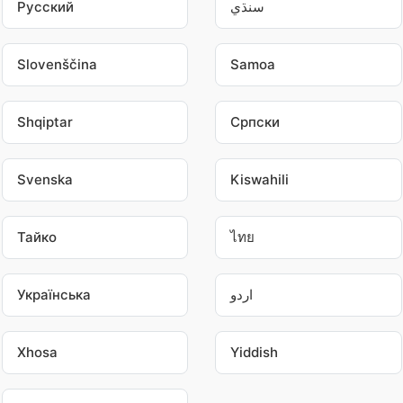
Pусский
سنڌي
Slovenščina
Samoa
Shqiptar
Српски
Svenska
Kiswahili
Тайко
ไทย
Українська
اردو
Xhosa
Yiddish