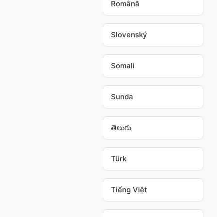
Română
Slovenský
Somali
Sunda
తెలుగు
Türk
Tiếng Việt