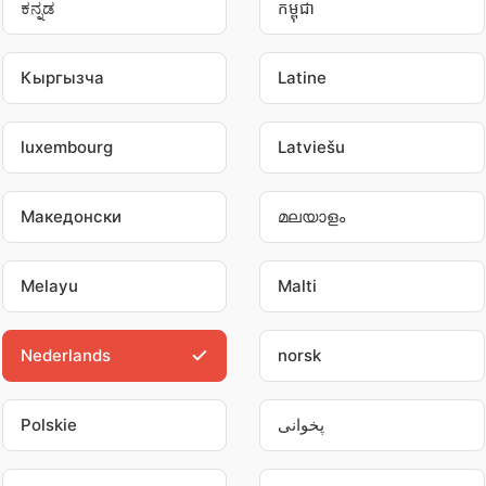
ಕನ್ನಡ
កម្ពុជា
Кыргызча
Latine
luxembourg
Latviešu
Македонски
മലയാളം
Melayu
Malti
Nederlands
norsk
Polskie
پخوانی