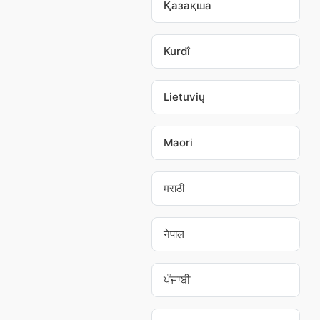
Қазақша
Kurdî
Lietuvių
Maori
मराठी
नेपाल
ਪੰਜਾਬੀ