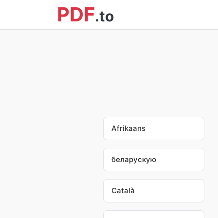
PDF
.to
Afrikaans
беларускую
Català