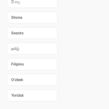
සිංහල
Shona
Sesoto
தமிழ்
Filipino
O'zbek
Yorùbá