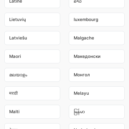
Latine
ລາວ
Lietuvių
luxembourg
Latviešu
Malgache
Maori
Македонски
മലയാളം
Монгол
मराठी
Melayu
Malti
မြန်မာ