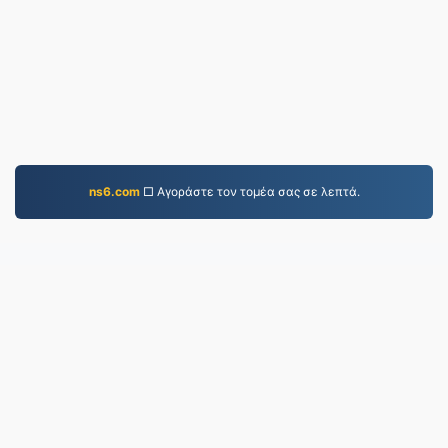
ns6.com
□ Αγοράστε τον τομέα σας σε λεπτά.
PDF.to
2,525,927 Αρχεία που έχουν μετατραπεί από το
2019
Πολιτική Απορρήτου
|
Όροι Παροχής Υπηρεσιών
|
Σχετικά με εμάς
|
Επικοινωνήστε μαζί μας
|
API
|
Δείγματα
|
Εγκατάσταση εφαρμογής
© 2026 PDF.to
|
VPS.org
LLC | Κατασκευασμένο