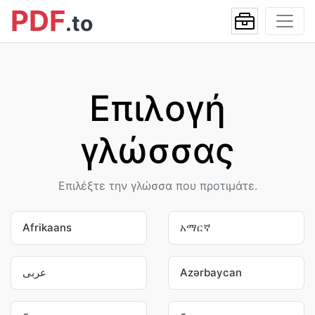
PDF
.to
Επιλογή
γλώσσας
Επιλέξτε την γλώσσα που προτιμάτε.
Afrikaans
አማርኛ
عربى
Azərbaycan