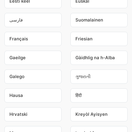
Eesti keel
Euskal
فارسی
Suomalainen
Français
Friesian
Gaeilge
Gàidhlig na h-Alba
Galego
ગુજરાતી
Hausa
हिंदी
Hrvatski
Kreyòl Ayisyen