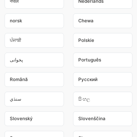
नेपाल
Nederlands
norsk
Chewa
ਪੰਜਾਬੀ
Polskie
پخوانی
Português
Română
Pусский
سنڌي
සිංහල
Slovenský
Slovenščina