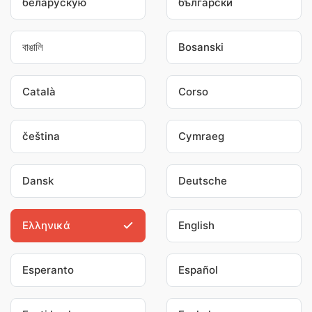
беларускую
български
বাঙালি
Bosanski
Català
Corso
čeština
Cymraeg
Dansk
Deutsche
Ελληνικά
English
Esperanto
Español