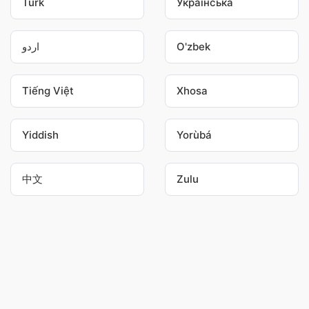
Türk
Українська
اردو
O'zbek
Tiếng Việt
Xhosa
Yiddish
Yorùbá
中文
Zulu