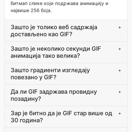
битмап слике који подржава анимацију и
највише 256 боја.
Зашто је толико веб садржаја
+
достављено као GIF?
Зашто је неколико секунди GIF
+
анимација тако велика?
Зашто градиенти изгледају
+
повезано у GIF?
Да ли GIF задржава провидну
+
позадину?
Зар је битно да је GIF стар више од
+
30 година?