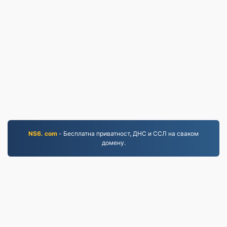
NS6. com
- Бесплатна приватност, ДНС и ССЛ на сваком
домену.
PDF.to
2,525,841 Датотеке конвертоване од 2019.
Политика приватности
|
Услови коришћења