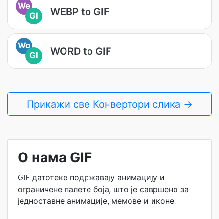
We
WEBP to GIF
GI
Wo
WORD to GIF
GI
Прикажи све Конвертори слика →
О нама GIF
GIF датотеке подржавају анимацију и
ограничене палете боја, што је савршено за
једноставне анимације, мемове и иконе.