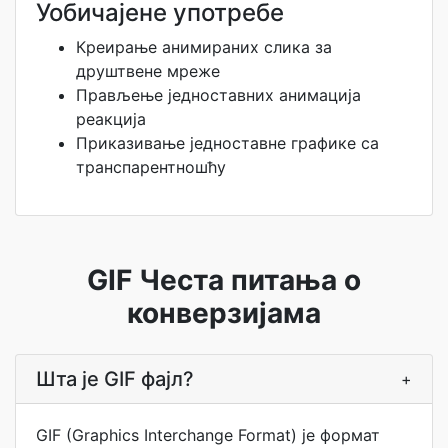
Уобичајене употребе
Креирање анимираних слика за
друштвене мреже
Прављење једноставних анимација
реакција
Приказивање једноставне графике са
транспарентношћу
GIF Честа питања о
конверзијама
Шта је GIF фајл?
+
GIF (Graphics Interchange Format) је формат