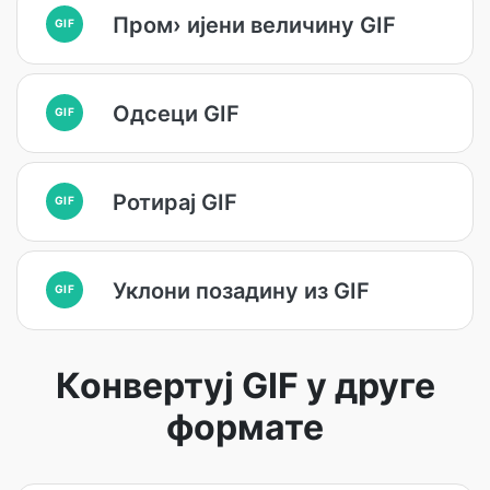
Пром› ијени величину GIF
GIF
Одсеци GIF
GIF
Ротирај GIF
GIF
Уклони позадину из GIF
GIF
Конвертуј GIF у друге
формате