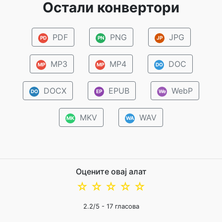
Остали конвертори
PDF
PNG
JPG
PD
PN
JP
MP3
MP4
DOC
MP
MP
DO
DOCX
EPUB
WebP
DO
EP
We
MKV
WAV
MK
WA
Оцените овај алат
☆
☆
☆
☆
☆
2.2
/5 -
17
гласова