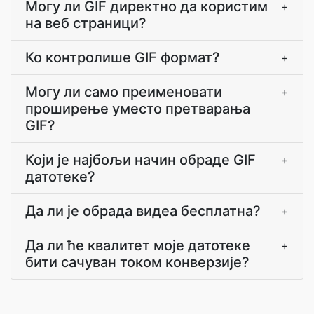
Могу ли GIF директно да користим
+
на веб страници?
Ко контролише GIF формат?
+
Могу ли само преименовати
+
проширење уместо претварања
GIF?
Који је најбољи начин обраде GIF
+
датотеке?
Да ли је обрада видеа бесплатна?
+
Да ли ће квалитет моје датотеке
+
бити сачуван током конверзије?