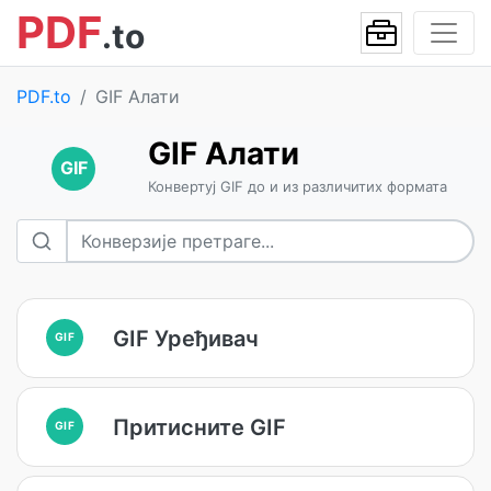
PDF
.to
PDF.to
GIF Алати
GIF Алати
GIF
Конвертуј GIF до и из различитих формата
GIF Уређивач
GIF
Притисните GIF
GIF