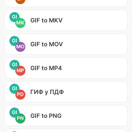
GI
GIF to MKV
MK
GI
GIF to MOV
MO
GI
GIF to MP4
MP
GI
ГИФ у ПДФ
PD
GI
GIF to PNG
PN