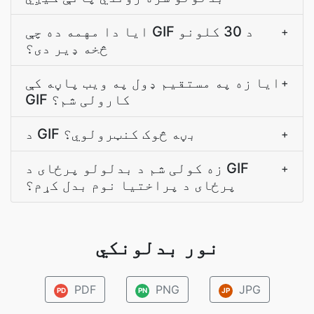
ایا دا مهمه ده چې GIF د 30 کلونو
+
څخه ډیر دی؟
ایا زه په مستقیم ډول په ویب پاڼه کې
+
GIF کارولی شم؟
د GIF بڼه څوک کنټرولوي؟
+
زه کولی شم د بدلولو پرځای د GIF
+
پرځای د پراختیا نوم بدل کړم؟
نور بدلونکي
PDF
PNG
JPG
PD
PN
JP