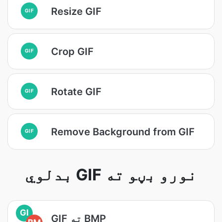
Resize GIF
GIF
Crop GIF
GIF
Rotate GIF
GIF
Remove Background from GIF
GIF
بدلوي GIF نورو بڼو ته
GI
GIF ته BMP