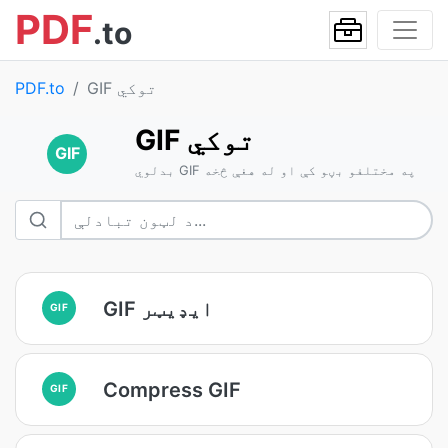
PDF
.to
GIF توکي
PDF.to
GIF توکي
GIF
بدلوي GIF په مختلفو بڼو کې او له هغې څخه
GIF ایډیټر
GIF
Compress GIF
GIF