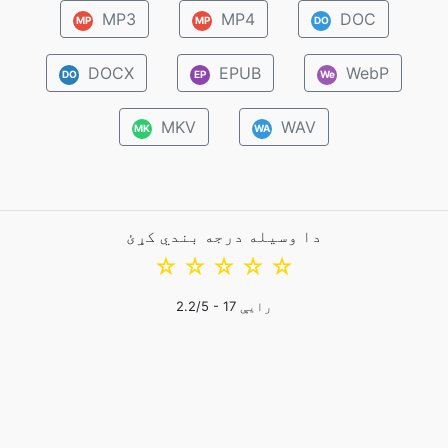
MP3
MP4
DOC
MP
MP
DO
DOCX
EPUB
WebP
DO
EP
We
MKV
WAV
MK
WA
دا وسیله درجه بندي کړئ
☆
☆
☆
☆
☆
رایې
17
/5 -
2.2