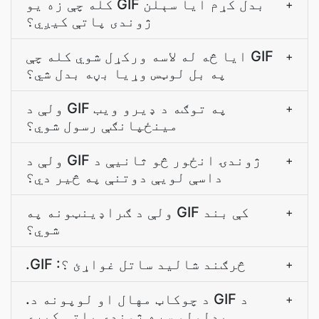
کله چې زه يو GIF بدل کړم ايا سېلن
+
ژوندی پاتې کيږي؟
ایا څه له لاسه ورکړل شوي کله چې GIF
+
په بل لوټس وړیا بڼه بدل شي؟
ولې د GIF په توګه د ډیرو ویب
+
مینځپانګې رسول شوي؟
ولې د GIF ژوندۍ انځور څو ثانیې د
+
داسې لویې دوتنې په څیر دي؟
ولې د ګراډینټونه په GIF کې بند
+
شوي؟
.GIF :څرګند شاليد ساتل غواړﺉ ؟
+
.د چوکاټ مهال او لوپونه د GIF د
+
بدلولو سره ژوندي پاتې کيږي