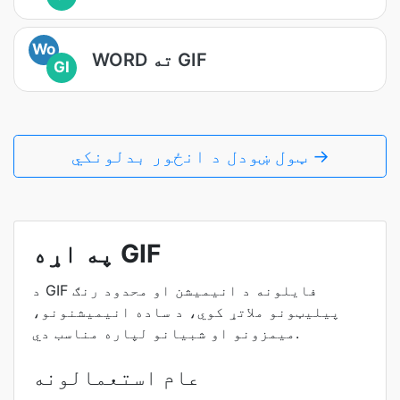
Wo
WORD ته GIF
GI
ټول ښودل د انځور بدلونکي →
په اړه GIF
د GIF فایلونه د انیمیشن او محدود رنګ
پیلیټونو ملاتړ کوي، د ساده انیمیشنونو،
میمزونو او شبیانو لپاره مناسب دي.
عام استعمالونه