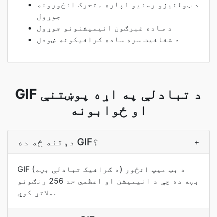
د ټولنیزو رسنیو لپاره متحرک انځورونه
جوړول
د ساده غبرګون انیمیشنونو جوړول
د شفافیت سره ساده ګرافیکونه ښودل
GIF د تبادلې په اړه پوښتنې
او ځوابونه
دوتنه څه ده GIF؟
+
GIF (د ګرافیک تبادلې بڼه) د بټ میپ انځور
بڼه ده چې د انیمیشن او اعظمي حد 256 رنګونو
ملاتړ کوي.