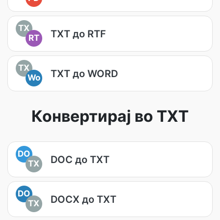
TX
TXT до RTF
RT
TX
TXT до WORD
Wo
Конвертирај во TXT
DO
DOC до TXT
TX
DO
DOCX до TXT
TX