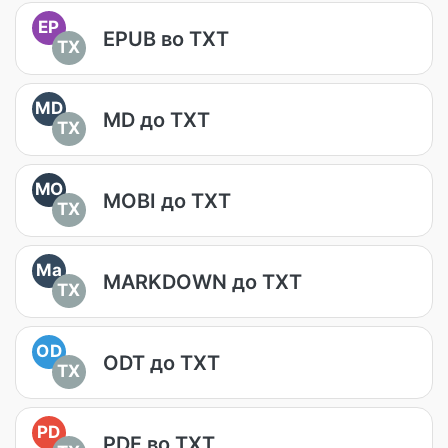
EP
EPUB во TXT
TX
MD
MD до TXT
TX
MO
MOBI до TXT
TX
Ma
MARKDOWN до TXT
TX
OD
ODT до TXT
TX
PD
PDF во TXT