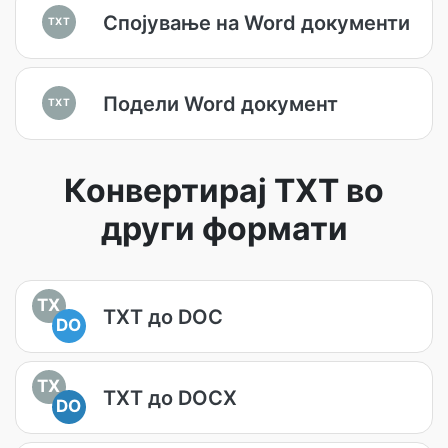
Спојување на Word документи
TXT
Подели Word документ
TXT
Конвертирај TXT во
други формати
TX
TXT до DOC
DO
TX
TXT до DOCX
DO