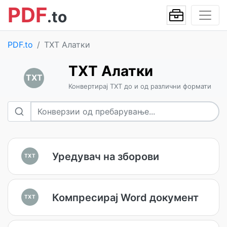
PDF
.to
PDF.to
TXT Алатки
TXT Алатки
TXT
Конвертирај TXT до и од различни формати
Уредувач на зборови
TXT
Компресирај Word документ
TXT