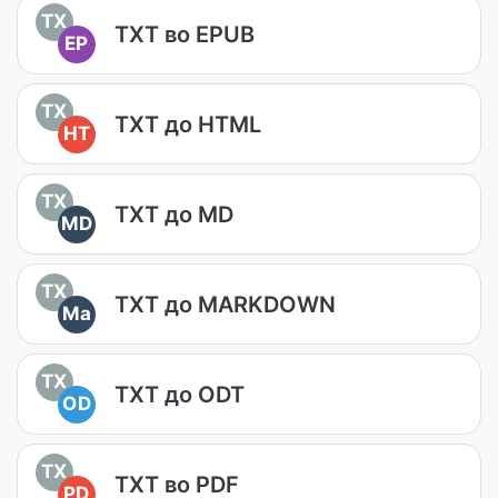
TX
TXT во EPUB
EP
TX
TXT до HTML
HT
TX
TXT до MD
MD
TX
TXT до MARKDOWN
Ma
TX
TXT до ODT
OD
TX
TXT во PDF
PD