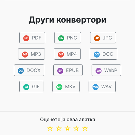
Други конвертори
PDF
PNG
JPG
PD
PN
JP
MP3
MP4
DOC
MP
MP
DO
DOCX
EPUB
WebP
DO
EP
We
GIF
MKV
WAV
GI
MK
WA
Оценете ја оваа алатка
☆
☆
☆
☆
☆