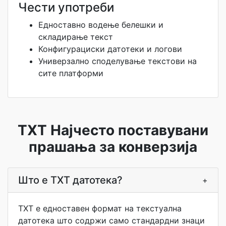
Чести употреби
Едноставно водење белешки и
складирање текст
Конфигурациски датотеки и логови
Универзално споделување текстови на
сите платформи
TXT Најчесто поставувани
прашања за конверзија
Што е TXT датотека?
+
TXT е едноставен формат на текстуална
датотека што содржи само стандардни знаци