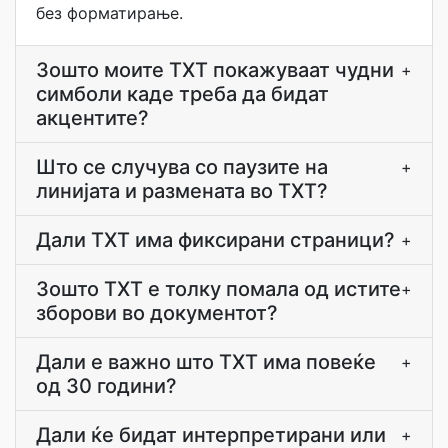
без форматирање.
Зошто моите TXT покажуваат чудни
+
симболи каде треба да бидат
акцентите?
Што се случува со паузите на
+
линијата и размената во TXT?
Дали TXT има фиксирани страници?
+
Зошто TXT е толку помала од истите
+
зборови во документот?
Дали е важно што TXT има повеќе
+
од 30 години?
Дали ќе бидат интерпретирани или
+