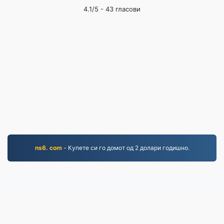
4.1
/5 -
43
гласови
ns6. com
- Купете си го домот од 2 долари годишно.
PDF.to
2,525,889 Датотеки конвертирани од 2019 година