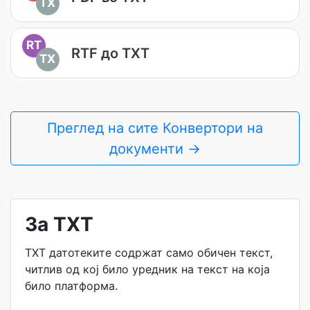
TX
RT
RTF до TXT
TX
Преглед на сите Конвертори на
документи →
За TXT
TXT датотеките содржат само обичен текст,
читлив од кој било уредник на текст на која
било платформа.