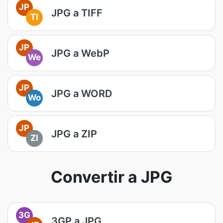
JP
JPG a TIFF
TI
JP
JPG a WebP
We
JP
JPG a WORD
Wo
JP
JPG a ZIP
ZI
Convertir a JPG
3G
3GP a JPG