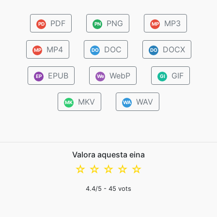
PDF
PNG
MP3
PD
PN
MP
MP4
DOC
DOCX
MP
DO
DO
EPUB
WebP
GIF
EP
We
GI
MKV
WAV
MK
WA
Valora aquesta eina
☆
☆
☆
☆
☆
4.4
/5 -
45
vots