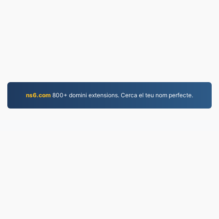
ns6.com
800+ domini extensions. Cerca el teu nom perfecte.
PDF.to
2,525,204 Fitxers convertits des del 2019
Política de privacitat
|
Condicions del servei
|
Sobre
nosaltres
|
Contacta amb nosaltres
|
API
|
Mostres
|
Instal· la l' aplicació
© 2026 PDF.to
|
VPS.org
LLC | Fet per
nadermx