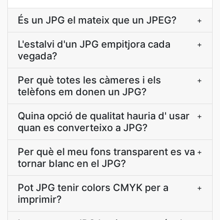
És un JPG el mateix que un JPEG?
+
L'estalvi d'un JPG empitjora cada
+
vegada?
Per què totes les càmeres i els
+
telèfons em donen un JPG?
Quina opció de qualitat hauria d' usar
+
quan es converteixo a JPG?
Per què el meu fons transparent es va
+
tornar blanc en el JPG?
Pot JPG tenir colors CMYK per a
+
imprimir?