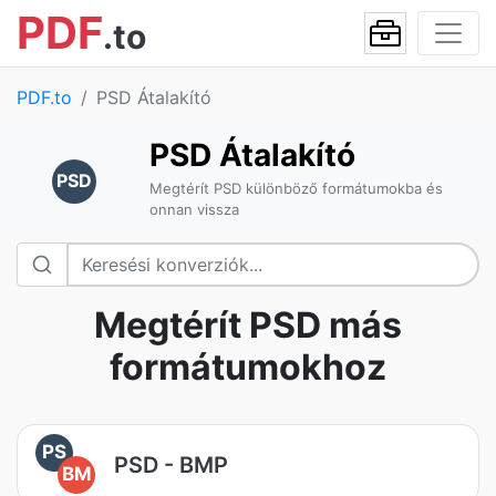
PDF
.to
PDF.to
PSD Átalakító
PSD Átalakító
PSD
Megtérít PSD különböző formátumokba és
onnan vissza
Megtérít PSD más
formátumokhoz
PS
PSD - BMP
BM