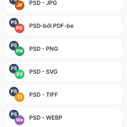
PSD - JPG
JP
PS
PSD-ből PDF-be
PD
PS
PSD - PNG
PN
PS
PSD - SVG
SV
PS
PSD - TIFF
TI
PS
PSD - WEBP
We