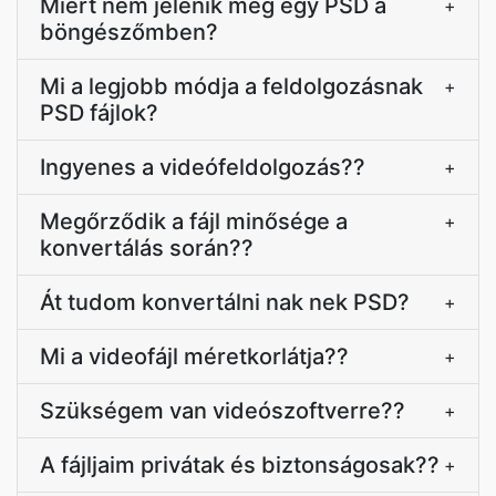
Miért nem jelenik meg egy PSD a
+
böngészőmben?
Mi a legjobb módja a feldolgozásnak
+
PSD fájlok?
Ingyenes a videófeldolgozás??
+
Megőrződik a fájl minősége a
+
konvertálás során??
Át tudom konvertálni nak nek PSD?
+
Mi a videofájl méretkorlátja??
+
Szükségem van videószoftverre??
+
A fájljaim privátak és biztonságosak??
+