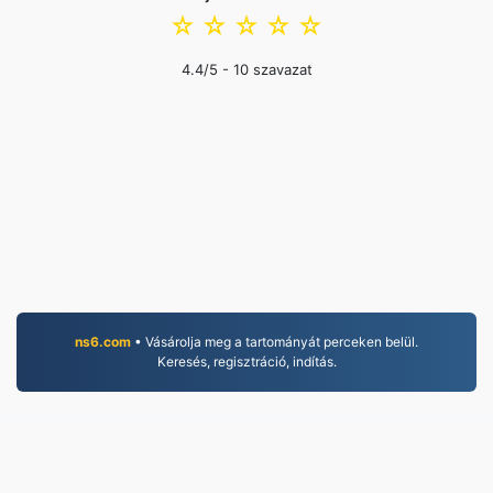
☆
☆
☆
☆
☆
4.4
/5 -
10
szavazat
ns6.com
• Vásárolja meg a tartományát perceken belül.
Keresés, regisztráció, indítás.
PDF.to
2,525,876 2019 óta konvertált fájlok