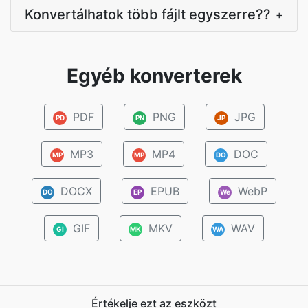
Konvertálhatok több fájlt egyszerre??
+
Egyéb konverterek
PDF
PNG
JPG
PD
PN
JP
MP3
MP4
DOC
MP
MP
DO
DOCX
EPUB
WebP
DO
EP
We
GIF
MKV
WAV
GI
MK
WA
Értékelje ezt az eszközt