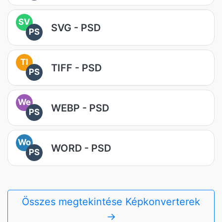
SV
SVG - PSD
PS
TI
TIFF - PSD
PS
We
WEBP - PSD
PS
Wo
WORD - PSD
PS
Összes megtekintése Képkonverterek
→