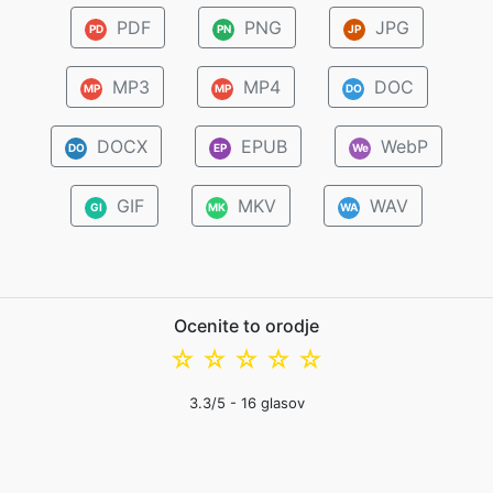
PDF
PNG
JPG
PD
PN
JP
MP3
MP4
DOC
MP
MP
DO
DOCX
EPUB
WebP
DO
EP
We
GIF
MKV
WAV
GI
MK
WA
Ocenite to orodje
☆
☆
☆
☆
☆
3.3
/5 -
16
glasov