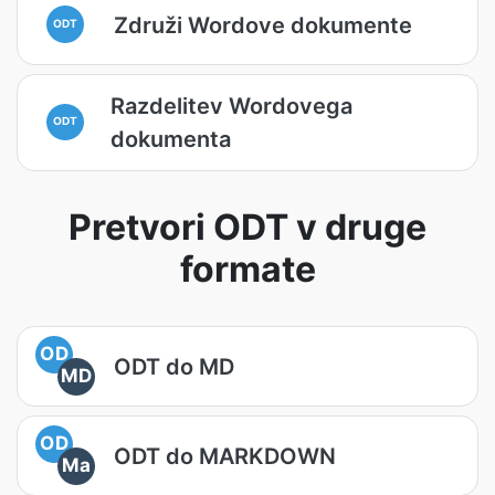
Združi Wordove dokumente
ODT
Razdelitev Wordovega
ODT
dokumenta
Pretvori ODT v druge
formate
OD
ODT do MD
MD
OD
ODT do MARKDOWN
Ma