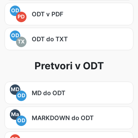
OD
ODT v PDF
PD
OD
ODT do TXT
TX
Pretvori v ODT
MD
MD do ODT
OD
Ma
MARKDOWN do ODT
OD