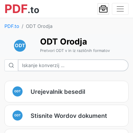
PDF
.to
PDF.to
ODT Orodja
ODT Orodja
ODT
Pretvori ODT v in iz različnih formatov
Urejevalnik besedil
ODT
Stisnite Wordov dokument
ODT