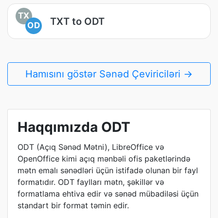
TX
TXT to ODT
OD
Hamısını göstər Sənəd Çeviriciləri →
Haqqımızda ODT
ODT (Açıq Sənəd Mətni), LibreOffice və
OpenOffice kimi açıq mənbəli ofis paketlərində
mətn emalı sənədləri üçün istifadə olunan bir fayl
formatıdır. ODT faylları mətn, şəkillər və
formatlama ehtiva edir və sənəd mübadiləsi üçün
standart bir format təmin edir.