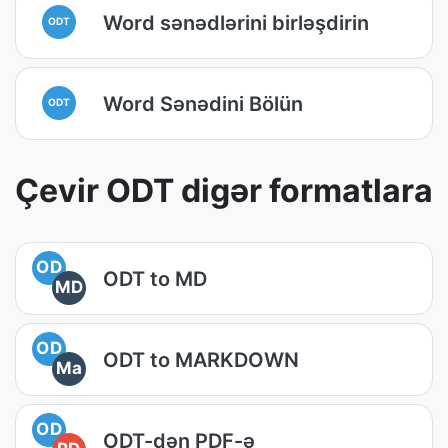
Word sənədlərini birləşdirin
ODT
Word Sənədini Bölün
ODT
Çevir ODT digər formatlara
OD
ODT to MD
MD
OD
ODT to MARKDOWN
Ma
OD
ODT-dən PDF-ə