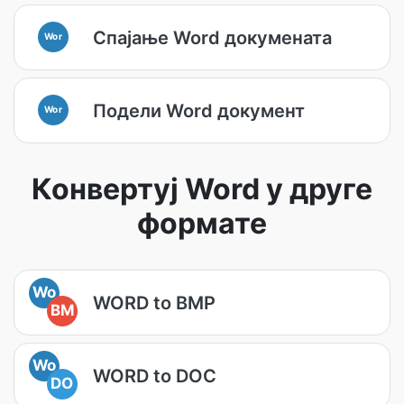
Спајање Word докумената
Wor
Подели Word документ
Wor
Конвертуј Word у друге
формате
Wo
WORD to BMP
BM
Wo
WORD to DOC
DO