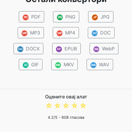
PDF
PNG
JPG
PD
PN
JP
MP3
MP4
DOC
MP
MP
DO
DOCX
EPUB
WebP
DO
EP
We
GIF
MKV
WAV
GI
MK
WA
Оцените овај алат
☆
☆
☆
☆
☆
4.2
/5 -
608
гласова