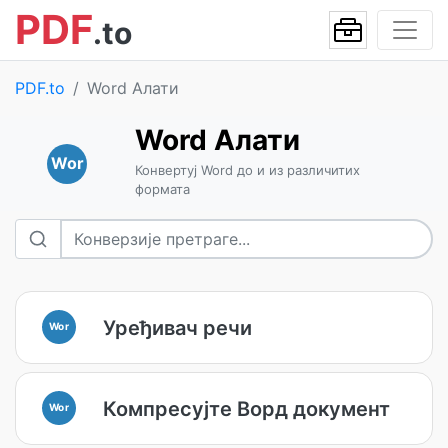
PDF
.to
PDF.to
Word Алати
Word Алати
Wor
Конвертуј Word до и из различитих
формата
Уређивач речи
Wor
Компресујте Ворд документ
Wor