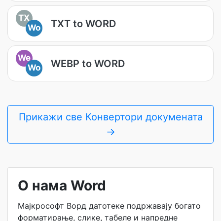
TX
TXT to WORD
Wo
We
WEBP to WORD
Wo
Прикажи све Конвертори докумената
→
О нама Word
Мајкрософт Ворд датотеке подржавају богато
форматирање, слике, табеле и напредне