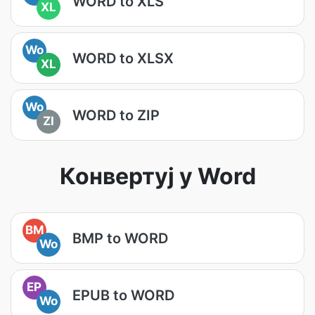
WORD to XLS
XL
Wo
WORD to XLSX
XL
Wo
WORD to ZIP
ZI
Конвертуј у Word
BM
BMP to WORD
Wo
EP
EPUB to WORD
Wo