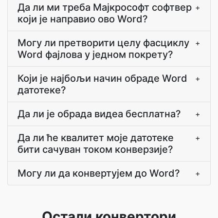
Да ли ми треба Мајкрософт софтвер
+
који је направио ово Word?
Могу ли претворити целу фасциклу
+
Word фајлова у једном покрету?
Који је најбољи начин обраде Word
+
датотеке?
Да ли је обрада видеа бесплатна?
+
Да ли ће квалитет моје датотеке
+
бити сачуван током конверзије?
Могу ли да конвертујем до Word?
+
Остали конвертори