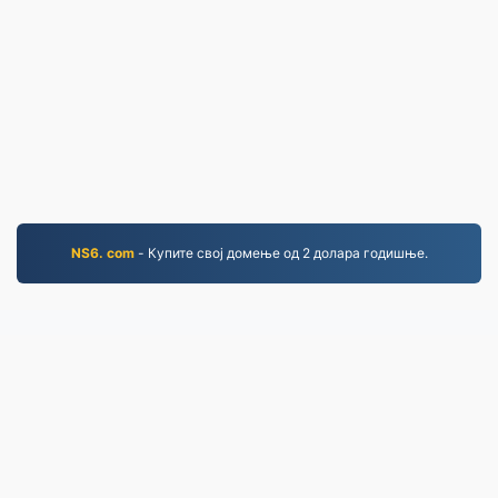
NS6. com
- Купите свој домење од 2 долара годишње.
PDF.to
2,525,278 Датотеке конвертоване од 2019.
Политика приватности
|
Услови коришћења
услуге
|
О нама
|
Контактирајте нас
|
API
|
Узорци
|
Инсталирај програм