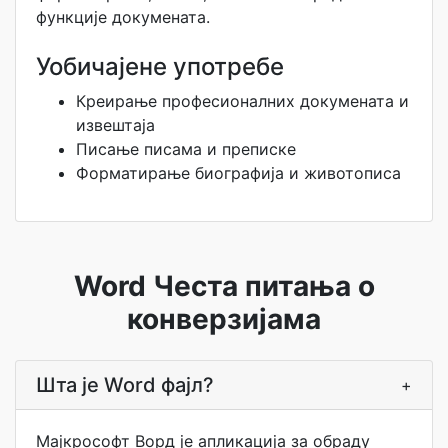
функције докумената.
Уобичајене употребе
Креирање професионалних докумената и
извештаја
Писање писама и преписке
Форматирање биографија и животописа
Word Честа питања о
конверзијама
Шта је Word фајл?
+
Мајкрософт Ворд је апликација за обраду