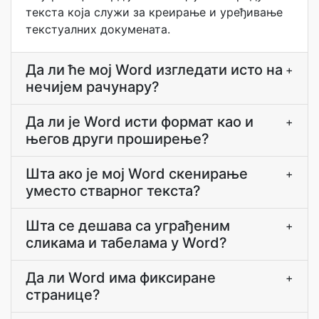
текста која служи за креирање и уређивање
текстуалних докумената.
Да ли ће мој Word изгледати исто на
+
нечијем рачунару?
Да ли је Word исти формат као и
+
његов други проширење?
Шта ако је мој Word скенирање
+
уместо стварног текста?
Шта се дешава са уграђеним
+
сликама и табелама у Word?
Да ли Word има фиксиране
+
странице?