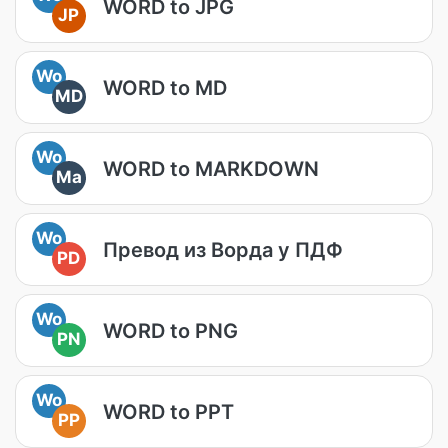
WORD to JPG
JP
Wo
WORD to MD
MD
Wo
WORD to MARKDOWN
Ma
Wo
Превод из Ворда у ПДФ
PD
Wo
WORD to PNG
PN
Wo
WORD to PPT
PP