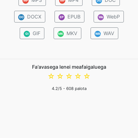
MP3
MP4
DOC
MP
MP
DO
DOCX
EPUB
WebP
DO
EP
We
GIF
MKV
WAV
GI
MK
WA
Fa'avasega lenei meafaigaluega
☆
☆
☆
☆
☆
4.2
/5 -
608
palota