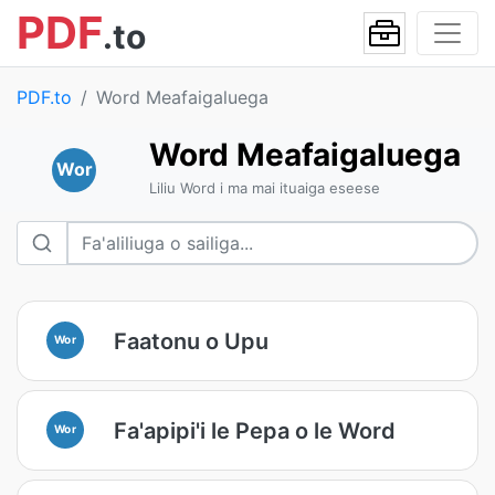
PDF
.to
PDF.to
Word Meafaigaluega
Word Meafaigaluega
Wor
Liliu Word i ma mai ituaiga eseese
Faatonu o Upu
Wor
Fa'apipi'i le Pepa o le Word
Wor