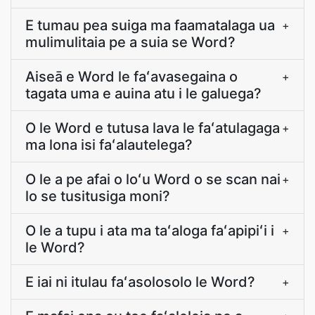
E tumau pea suiga ma faamatalaga ua
+
mulimulitaia pe a suia se Word?
Aiseā e Word le faʻavasegaina o
+
tagata uma e auina atu i le galuega?
O le Word e tutusa lava le faʻatulagaga
+
ma lona isi faʻalautelega?
O le a pe afai o loʻu Word o se scan nai
+
lo se tusitusiga moni?
O le a tupu i ata ma taʻaloga faʻapipiʻi i
+
le Word?
E iai ni itulau faʻasolosolo le Word?
+