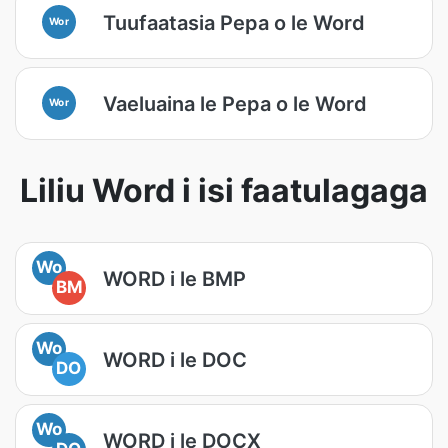
Tuufaatasia Pepa o le Word
Wor
Vaeluaina le Pepa o le Word
Wor
Liliu Word i isi faatulagaga
Wo
WORD i le BMP
BM
Wo
WORD i le DOC
DO
Wo
WORD i le DOCX