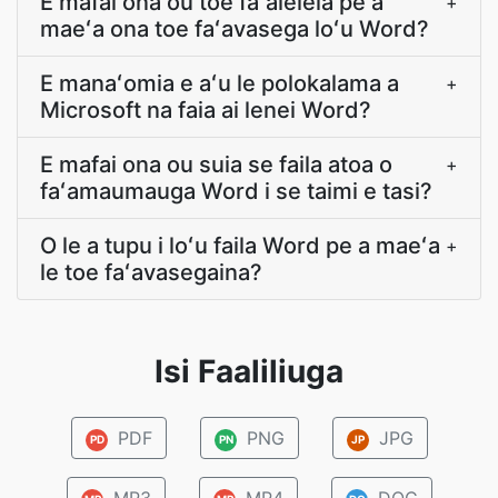
E mafai ona ou toe faʻaleleia pe a
+
maeʻa ona toe faʻavasega loʻu Word?
E manaʻomia e aʻu le polokalama a
+
Microsoft na faia ai lenei Word?
E mafai ona ou suia se faila atoa o
+
faʻamaumauga Word i se taimi e tasi?
O le a tupu i loʻu faila Word pe a maeʻa
+
le toe faʻavasegaina?
Isi Faaliliuga
PDF
PNG
JPG
PD
PN
JP