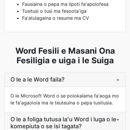
Fausiaina o pepa ma lipoti fa'apolofesa
Tusitusi o tusi ma fesoota'iga
Fa'atulagaina o resume ma CV
Word Fesili e Masani Ona
Fesiligia e uiga i le Suiga
O le a le Word faila?
+
O le Microsoft Word o se polokalama fa'aoga mo
le fa'agaoioia ma le teuteuina o pepa tusitusia.
O le a foliga tutusa laʻu Word i luga o le
+
komepiuta o se isi tagata?