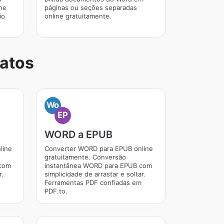
ne
páginas ou seções separadas
io
online gratuitamente.
matos
Wo
EP
WORD a EPUB
line
Converter WORD para EPUB online
gratuitamente. Conversão
 com
instantânea WORD para EPUB com
r.
simplicidade de arrastar e soltar.
Ferramentas PDF confiadas em
PDF.to.