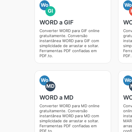
Wo
Wo
GI
WORD a GIF
WO
Converter WORD para GIF online
Conv
gratuitamente. Conversão
grat
instantânea WORD para GIF com
inst
simplicidade de arrastar e soltar.
simpl
Ferramentas PDF confiadas em
Ferr
PDF.to.
PDF.
Wo
Wo
MD
WORD a MD
WO
Converter WORD para MD online
Con
gratuitamente. Conversão
onli
instantânea WORD para MD com
inst
simplicidade de arrastar e soltar.
MARK
Ferramentas PDF confiadas em
arra
PDF.to.
conf