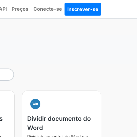
API
Preços
Conecte-se
Inscrever-se
Wor
s
Dividir documento do
Word
o
Divida documentos do Word em