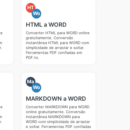
HT
Wo
HTML a WORD
ne
Converter HTML para WORD online
gratuitamente. Conversão
om
instantânea HTML para WORD com
r.
simplicidade de arrastar e soltar.
Ferramentas PDF confiadas em
PDF.to.
Ma
Wo
MARKDOWN a WORD
ne
Converter MARKDOWN para WORD
online gratuitamente. Conversão
m
instantânea MARKDOWN para
r.
WORD com simplicidade de arrastar
e soltar. Ferramentas PDF confiadas