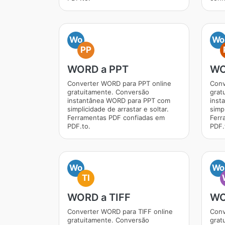
Wo
Wo
PP
WORD a PPT
WO
Converter WORD para PPT online
Conv
gratuitamente. Conversão
grat
instantânea WORD para PPT com
inst
simplicidade de arrastar e soltar.
simpl
Ferramentas PDF confiadas em
Ferr
PDF.to.
PDF.
Wo
Wo
TI
WORD a TIFF
WO
Converter WORD para TIFF online
Conv
gratuitamente. Conversão
grat