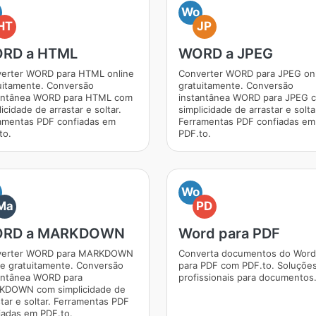
Wo
HT
JP
RD a HTML
WORD a JPEG
erter WORD para HTML online
Converter WORD para JPEG on
uitamente. Conversão
gratuitamente. Conversão
antânea WORD para HTML com
instantânea WORD para JPEG 
icidade de arrastar e soltar.
simplicidade de arrastar e solta
amentas PDF confiadas em
Ferramentas PDF confiadas em
to.
PDF.to.
Wo
Ma
PD
RD a MARKDOWN
Word para PDF
verter WORD para MARKDOWN
Converta documentos do Word
ne gratuitamente. Conversão
para PDF com PDF.to. Soluçõe
antânea WORD para
profissionais para documentos
DOWN com simplicidade de
star e soltar. Ferramentas PDF
iadas em PDF.to.