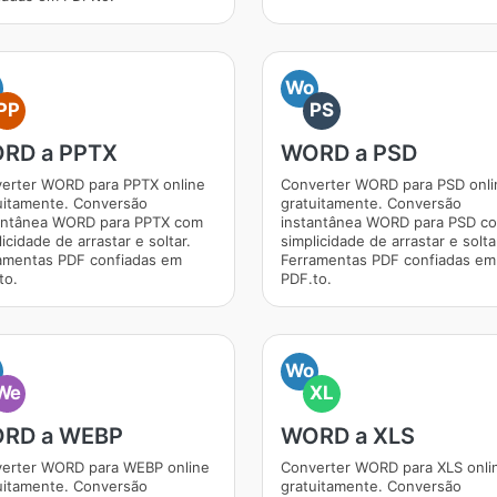
Wo
PP
PS
RD a PPTX
WORD a PSD
erter WORD para PPTX online
Converter WORD para PSD onli
uitamente. Conversão
gratuitamente. Conversão
antânea WORD para PPTX com
instantânea WORD para PSD c
icidade de arrastar e soltar.
simplicidade de arrastar e solta
amentas PDF confiadas em
Ferramentas PDF confiadas em
to.
PDF.to.
Wo
We
XL
RD a WEBP
WORD a XLS
erter WORD para WEBP online
Converter WORD para XLS onli
uitamente. Conversão
gratuitamente. Conversão