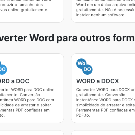
 reduzir o tamanho dos
Word em um único arquivo onli
ivos online gratuitamente.
gratuitamente. Não é necessár
instalar nenhum software.
erter Word para outros for
Wo
DO
DO
RD a DOC
WORD a DOCX
erter WORD para DOC online
Converter WORD para DOCX on
uitamente. Conversão
gratuitamente. Conversão
antânea WORD para DOC com
instantânea WORD para DOCX
icidade de arrastar e soltar.
simplicidade de arrastar e solta
amentas PDF confiadas em
Ferramentas PDF confiadas em
to.
PDF.to.