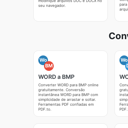
modifique arquivos DOC e DOCX no
para
seu navegador.
arqu
Conv
Wo
Wo
BM
WORD a BMP
WO
Converter WORD para BMP online
Conv
gratuitamente. Conversão
grat
instantânea WORD para BMP com
inst
simplicidade de arrastar e soltar.
simpl
Ferramentas PDF confiadas em
Ferr
PDF.to.
PDF.