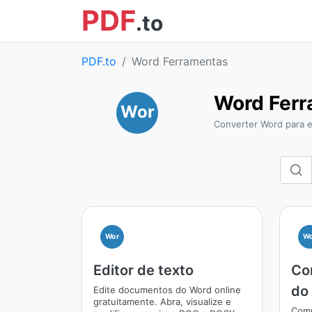
PDF
.to
PDF.to
Word Ferramentas
Word Fer
Wor
Converter Word para e
Wor
Wo
Editor de texto
Co
do
Edite documentos do Word online
gratuitamente. Abra, visualize e
Comp