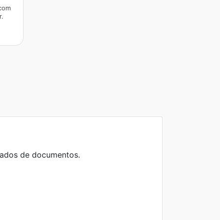
 com
r.
çados de documentos.