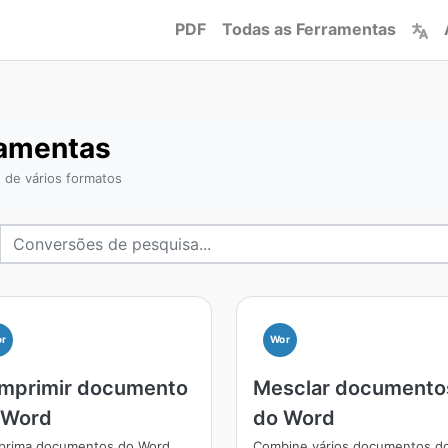
PDF
Todas as Ferramentas
ramentas
 de vários formatos
r
Wor
mprimir documento
Mesclar documento
 Word
do Word
rima documentos do Word
Combine vários documentos d