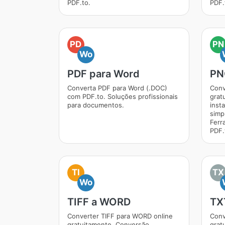
PDF.to.
PDF.
PD
PN
Wo
PDF para Word
PN
Converta PDF para Word (.DOC)
Conv
com PDF.to. Soluções profissionais
grat
para documentos.
inst
simpl
Ferr
PDF.
TI
TX
Wo
TIFF a WORD
TX
Converter TIFF para WORD online
Conv
gratuitamente. Conversão
grat