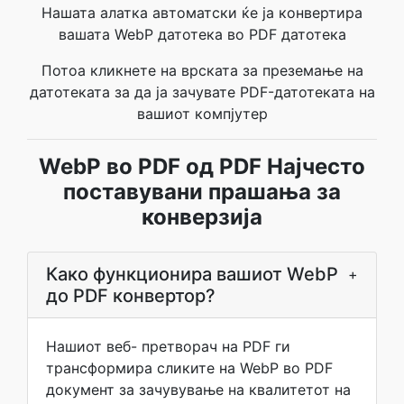
Нашата алатка автоматски ќе ја конвертира
вашата WebP датотека во PDF датотека
Потоа кликнете на врската за преземање на
датотеката за да ја зачувате PDF-датотеката на
вашиот компјутер
WebP во PDF од PDF Најчесто
поставувани прашања за
конверзија
Како функционира вашиот WebP
+
до PDF конвертор?
Нашиот веб- претворач на PDF ги
трансформира сликите на WebP во PDF
документ за зачувување на квалитетот на