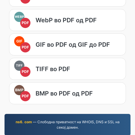
WEBP
WebP во PDF од PDF
PDF
GIF
GIF во PDF од GIF до PDF
PDF
TIFF
TIFF во PDF
PDF
BMP
BMP во PDF од PDF
PDF
ns6. com
— Слободна приватност на WHOIS, DNS и SSL на
секој домен.