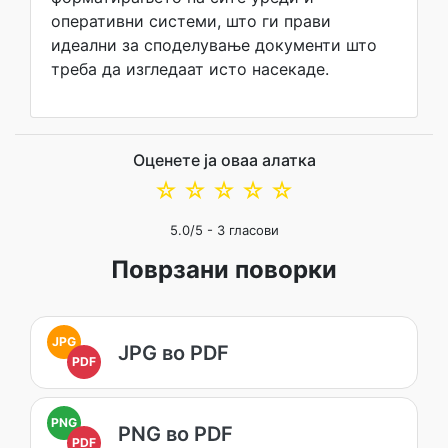
оперативни системи, што ги прави
идеални за споделување документи што
треба да изгледаат исто насекаде.
Оценете ја оваа алатка
☆
☆
☆
☆
☆
5.0
/5 -
3
гласови
Поврзани поворки
JPG
JPG во PDF
PDF
PNG
PNG во PDF
PDF