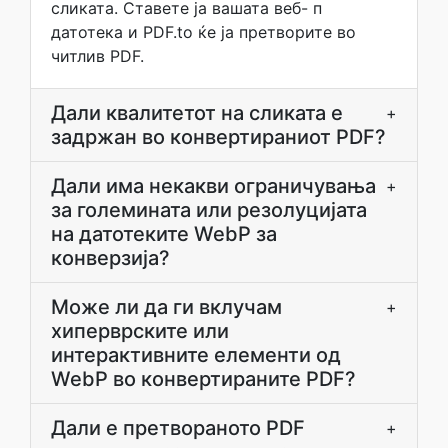
сликата. Ставете ја вашата веб- п
датотека и PDF.to ќе ја претворите во
читлив PDF.
Дали квалитетот на сликата е
+
задржан во конвертираниот PDF?
Дали има некакви ограничувања
+
за големината или резолуцијата
на датотеките WebP за
конверзија?
Може ли да ги вклучам
+
хиперврските или
интерактивните елементи од
WebP во конвертираните PDF?
Дали е претвораното PDF
+