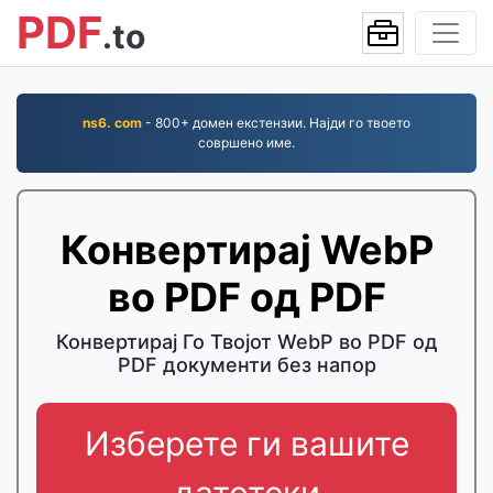
PDF
.to
ns6. com
- 800+ домен екстензии. Најди го твоето
совршено име.
Конвертирај WebP
во PDF од PDF
Конвертирај Го Твојот WebP во PDF од
PDF документи без напор
Изберете ги вашите