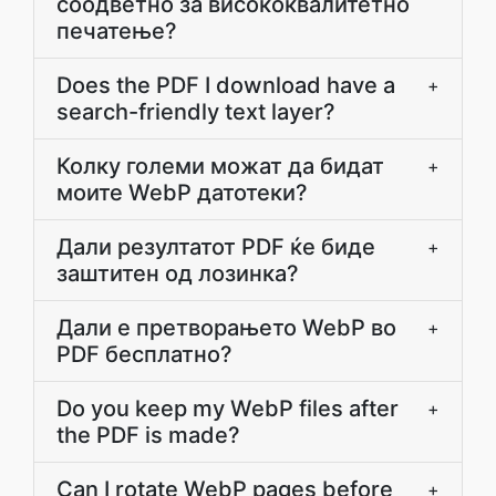
соодветно за висококвалитетно
печатење?
Does the PDF I download have a
+
search-friendly text layer?
Колку големи можат да бидат
+
моите WebP датотеки?
Дали резултатот PDF ќе биде
+
заштитен од лозинка?
Дали е претворањето WebP во
+
PDF бесплатно?
Do you keep my WebP files after
+
the PDF is made?
Can I rotate WebP pages before
+