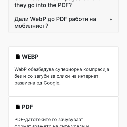
they go into the PDF?
Дали WebP до PDF работи на
+
мобилниот?
WEBP
WebP обезбедува супериорна компресија
без и со загуби за слики на интернет,
развиена од Google.
PDF
PDF-датотеките го зачувуваат
форматирањето на сите уреди и