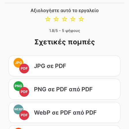
Αξιολογήστε αυτό το εργαλείο
☆
☆
☆
☆
☆
1.8
/5 -
5
ψήφους
Σχετικές πομπές
JPG
JPG σε PDF
PDF
PNG
PNG σε PDF από PDF
PDF
WEBP
WebP σε PDF από PDF
PDF