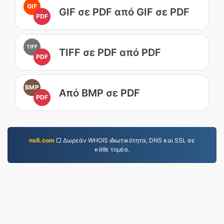
GIF
GIF σε PDF από GIF σε PDF
PDF
TIFF
TIFF σε PDF από PDF
PDF
BMP
Από BMP σε PDF
PDF
ns6.com
□ Δωρεάν WHOIS ιδιωτικότητα, DNS και SSL σε
κάθε τομέα.