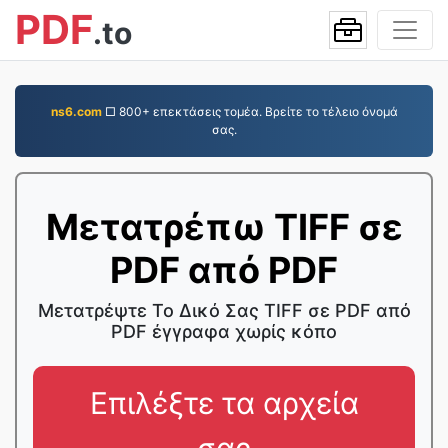
PDF
.to
ns6.com
□ 800+ επεκτάσεις τομέα. Βρείτε το τέλειο όνομά
σας.
Μετατρέπω TIFF σε
PDF από PDF
Μετατρέψτε Το Δικό Σας TIFF σε PDF από
PDF έγγραφα χωρίς κόπο
Επιλέξτε τα αρχεία