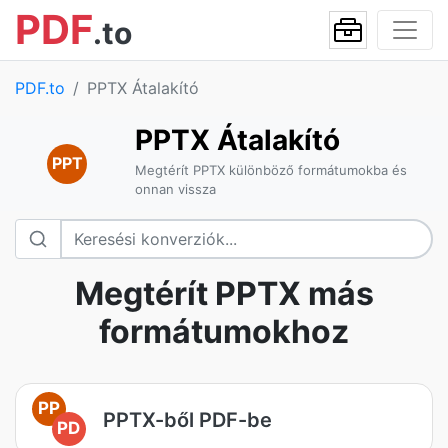
PDF
.to
PDF.to
PPTX Átalakító
PPTX Átalakító
PPT
Megtérít PPTX különböző formátumokba és
onnan vissza
Megtérít PPTX más
formátumokhoz
PP
PPTX-ből PDF-be
PD