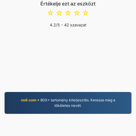
Értékelje ezt az eszközt
☆
☆
☆
☆
☆
4.2
/5 -
42
szavazat
ns6.com
• 800+ tartomány kiterjesztés. Keresse meg a
tökéletes nevét.
PDF.to