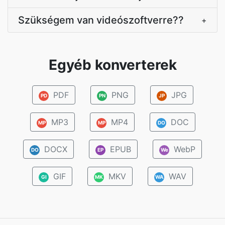
Szükségem van videószoftverre??
+
Egyéb konverterek
PDF
PNG
JPG
PD
PN
JP
MP3
MP4
DOC
MP
MP
DO
DOCX
EPUB
WebP
DO
EP
We
GIF
MKV
WAV
GI
MK
WA