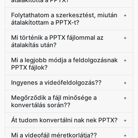
átalakította a PPTX?
Folytathatom a szerkesztést, miután
+
átalakítottam a PPTX-t?
Mi történik a PPTX fájlommal az
+
átalakítás után?
Mi a legjobb módja a feldolgozásnak
+
PPTX fájlok?
Ingyenes a videófeldolgozás??
+
Megőrződik a fájl minősége a
+
konvertálás során??
Át tudom konvertálni nak nek PPTX?
+
Mi a videofájl méretkorlátja??
+