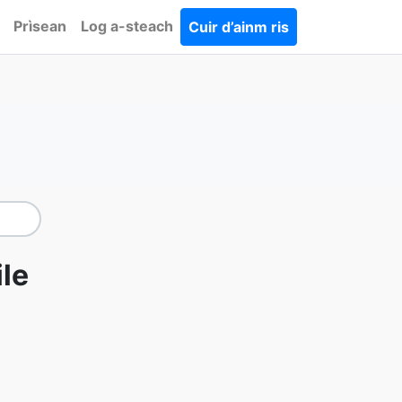
Prìsean
Log a-steach
Cuir d’ainm ris
le