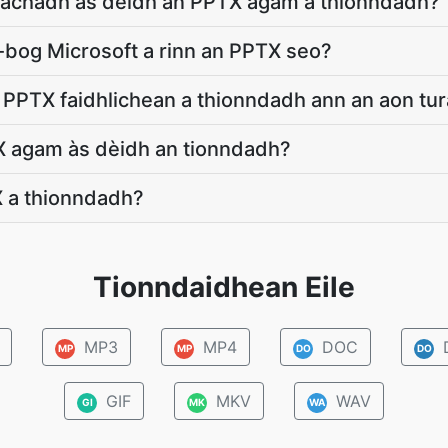
sachadh às dèidh an PPTX agam a thionndadh?
-bog Microsoft a rinn an PPTX seo?
PPTX faidhlichean a thionndadh ann an aon tu
TX agam às dèidh an tionndadh?
X a thionndadh?
Tionndaidhean Eile
MP3
MP4
DOC
MP
MP
DO
DO
GIF
MKV
WAV
GI
MK
WA