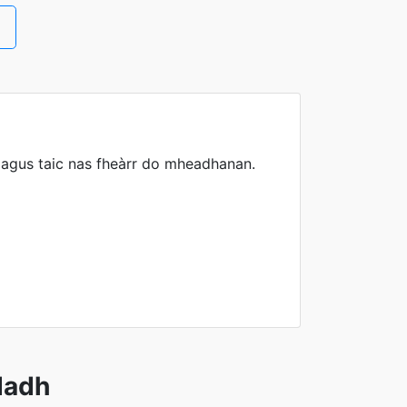
→
a agus taic nas fheàrr do mheadhanan.
dadh