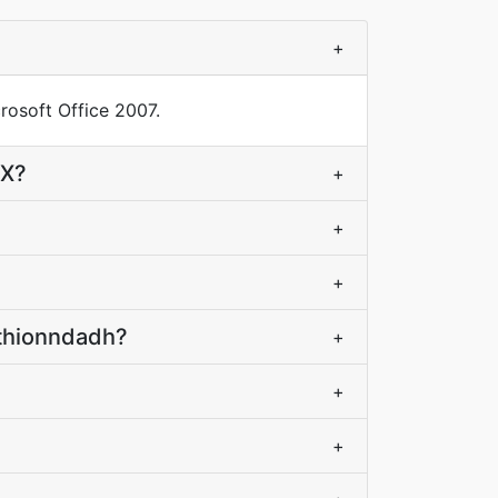
+
rosoft Office 2007.
TX?
+
+
+
 thionndadh?
+
+
+