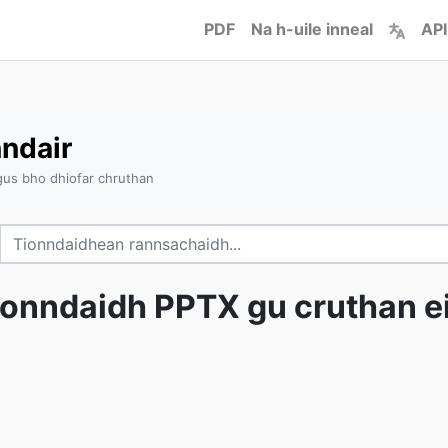
PDF
Na h-uile inneal
API
ndair
us bho dhiofar chruthan
ionndaidh PPTX gu cruthan ei