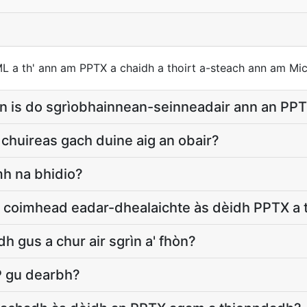
XML a th' ann am PPTX a chaidh a thoirt a-steach ann am Mic
n is do sgrìobhainnean-seinneadair ann an PP
chuireas gach duine aig an obair?
h na bhidio?
' coimhead eadar-dhealaichte às dèidh PPTX a
h gus a chur air sgrìn a' fhòn?
P gu dearbh?