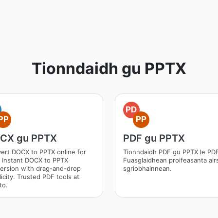
Tionndaidh gu PPTX
PD
PP
PP
CX gu PPTX
PDF gu PPTX
ert DOCX to PPTX online for
Tionndaidh PDF gu PPTX le PDF
. Instant DOCX to PPTX
Fuasglaidhean proifeasanta air
ersion with drag-and-drop
sgrìobhainnean.
icity. Trusted PDF tools at
to.