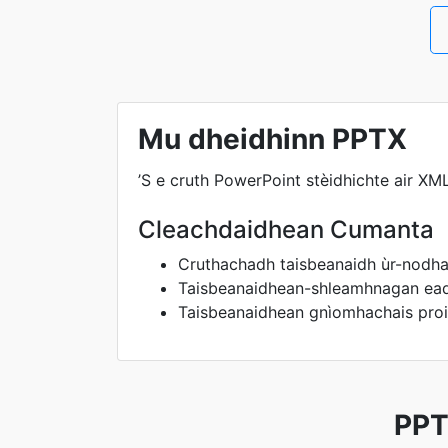
Mu dheidhinn PPTX
’S e cruth PowerPoint stèidhichte air XM
Cleachdaidhean Cumanta
Cruthachadh taisbeanaidh ùr-nodh
Taisbeanaidhean-shleamhnagan ea
Taisbeanaidhean gnìomhachais proi
PPT