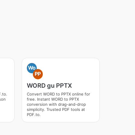
Wo
PP
WORD gu PPTX
.to.
Convert WORD to PPTX online for
son
free. Instant WORD to PPTX
conversion with drag-and-drop
simplicity. Trusted PDF tools at
PDF.to.