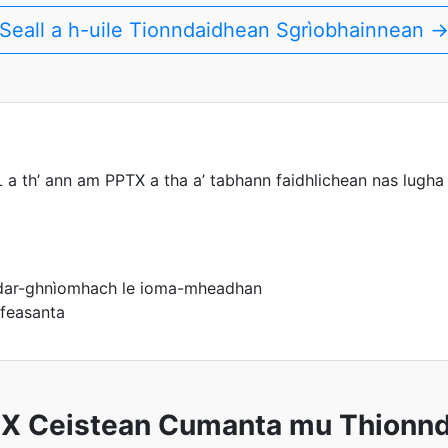
Seall a h-uile Tionndaidhean Sgrìobhainnean 
L a th’ ann am PPTX a tha a’ tabhann faidhlichean nas lugh
a
dar-ghnìomhach le ioma-mheadhan
feasanta
X Ceistean Cumanta mu Thionn