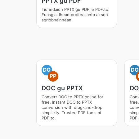
PPTX gu PDF
Tionndaidh PPTX gu PDF le PDF.to.
Fuasglaidhean proifeasanta airson
sgrìobhainnean.
DO
DO
PP
DOC gu PPTX
DO
Convert DOC to PPTX online for
Conv
free. Instant DOC to PPTX
free
conversion with drag-and-drop
conv
simplicity. Trusted PDF tools at
simpl
PDF.to.
PDF.