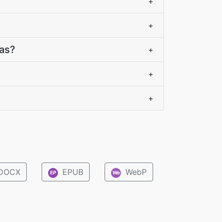
+
+
ras?
+
+
+
DOCX
EPUB
WebP
EP
We