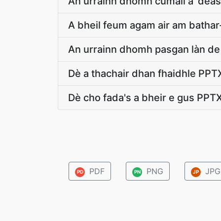
An urrainn dhomh cumail a' dea
A bheil feum agam air am bathar
An urrainn dhomh pasgan làn de 
Dè a thachair dhan fhaidhle PP
Dè cho fada's a bheir e gus PPT
PDF
PNG
JPG
PD
PN
JP