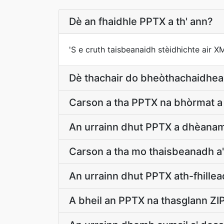
Dè an fhaidhle PPTX a th' ann?
'S e cruth taisbeanaidh stèidhichte air 
Dè thachair do bheòthachaidhea
Carson a tha PPTX na bhòrmat a 
An urrainn dhut PPTX a dhèanam
Carson a tha mo thaisbeanadh a
An urrainn dhut PPTX ath-fhillead
A bheil an PPTX na thasglann ZI