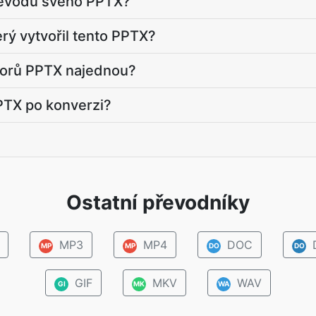
řevodu svého PPTX?
erý vytvořil tento PPTX?
borů PPTX najednou?
TX po konverzi?
Ostatní převodníky
MP3
MP4
DOC
MP
MP
DO
DO
GIF
MKV
WAV
GI
MK
WA