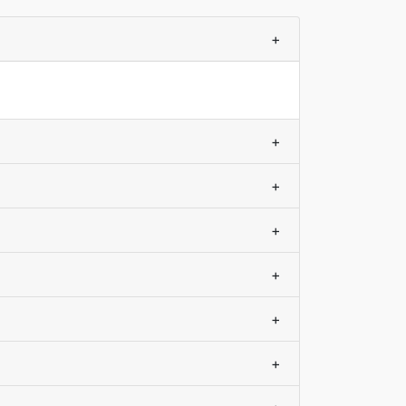
+
+
+
+
+
+
+