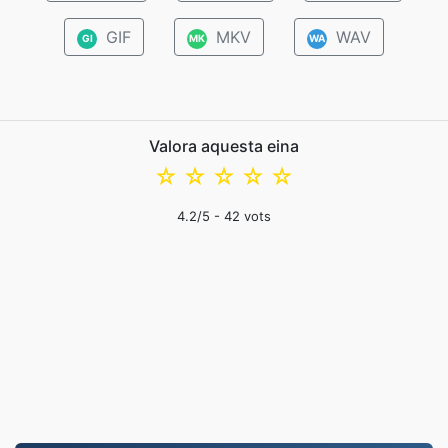
GIF
MKV
WAV
GI
MK
WA
Valora aquesta eina
☆
☆
☆
☆
☆
4.2
/5 -
42
vots