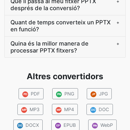
Què li passa al meu fitxer PPTX
+
després de la conversió?
Quant de temps converteix un PPTX
+
en funció?
Quina és la millor manera de
+
processar PPTX fitxers?
Altres convertidors
PDF
PNG
JPG
PD
PN
JP
MP3
MP4
DOC
MP
MP
DO
DOCX
EPUB
WebP
DO
EP
We