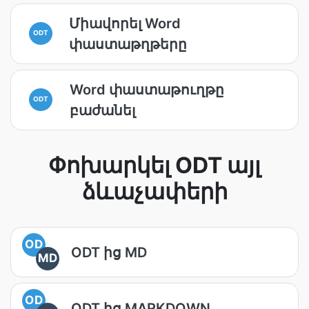
Միավորել Word
ODT
փաստաթղթերը
Word փաստաթուղթը
ODT
բաժանել
Փոխարկել ODT այլ
ձևաչափերի
OD
ODT ից MD
MD
OD
ODT ից MARKDOWN