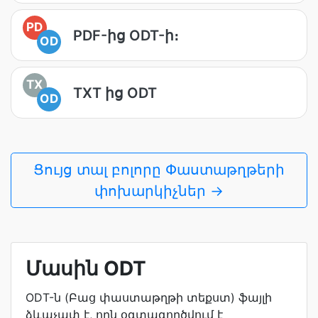
PD
PDF-ից ODT-ի։
OD
TX
TXT ից ODT
OD
Ցույց տալ բոլորը Փաստաթղթերի
փոխարկիչներ →
Մասին ODT
ODT-ն (Բաց փաստաթղթի տեքստ) ֆայլի
ձևաչափ է, որն օգտագործվում է