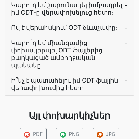
Կարո՞ղ եմ շարունակել խմբագրել
+
իմ ODT-ը վերափոխելուց հետո։
Ով է վերահսկում ODT ձևաչափը։
+
Կարո՞ղ եմ միանգամից
+
փոխակերպել ODT ֆայլերից
բաղկացած ամբողջական
պանակը
Ի՞նչ է պատահելու իմ ODT ֆայլին
+
վերափոխումից հետո
Այլ փոխարկիչներ
PDF
PNG
JPG
PD
PN
JP