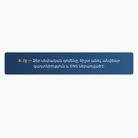
6. էջ
— Ձեր սեփական դոմենը, ճիշտ անել, անվճար
գաղտնիություն և DNS ներառված է:
PDF.to
2,525,815 2019 թվականից ի վեր փոխարկված
ֆայլեր
Գաղտնիության քաղաքականություն
|
Ծառայության պայմաններ
|
Մեր մասին
|
Կապ
մեզ հետ
|
API
|
Օրինակ
|
Տեղադրել ծրագրեր