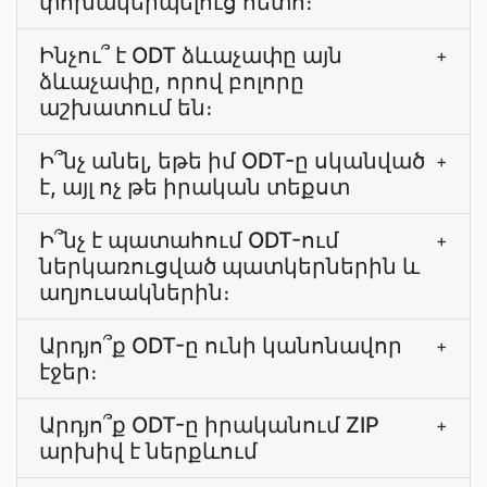
փոխակերպելուց հետո։
Ինչու՞ է ODT ձևաչափը այն
+
ձևաչափը, որով բոլորը
աշխատում են։
Ի՞նչ անել, եթե իմ ODT-ը սկանված
+
է, այլ ոչ թե իրական տեքստ
Ի՞նչ է պատահում ODT-ում
+
ներկառուցված պատկերներին և
աղյուսակներին։
Արդյո՞ք ODT-ը ունի կանոնավոր
+
էջեր։
Արդյո՞ք ODT-ը իրականում ZIP
+
արխիվ է ներքևում