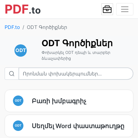
PDF
.to
PDF.to
ODT Գործիքներ
ODT Գործիքներ
ODT
Փոխարկել ODT դեպի և տարբեր
ձևաչափերից
Բառի խմբագրիչ
ODT
Սեղմել Word փաստաթուղթը
ODT