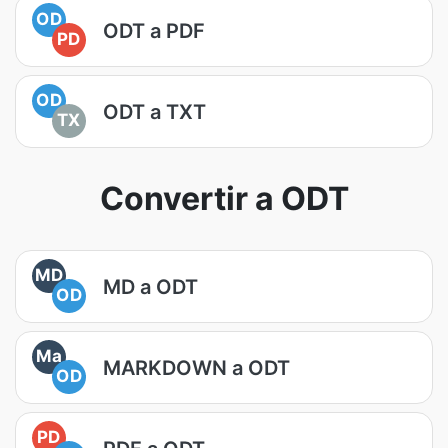
OD
ODT a PDF
PD
OD
ODT a TXT
TX
Convertir a ODT
MD
MD a ODT
OD
Ma
MARKDOWN a ODT
OD
PD