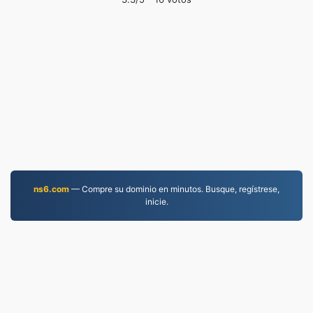
ns6.com
— Compre su dominio en minutos. Busque, regístrese,
inicie.
PDF.to
2,525,404 Archivos convertidos desde 2019
política de privacidad
|
Condiciones de servicio
|