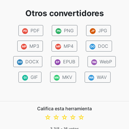
Otros convertidores
PDF
PNG
JPG
PD
PN
JP
MP3
MP4
DOC
MP
MP
DO
DOCX
EPUB
WebP
DO
EP
We
GIF
MKV
WAV
GI
MK
WA
Califica esta herramienta
☆
☆
☆
☆
☆
3.3
/5 -
16
votos