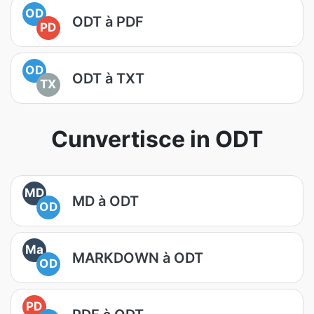
OD
ODT à PDF
PD
OD
ODT à TXT
TX
Cunvertisce in ODT
MD
MD à ODT
OD
Ma
MARKDOWN à ODT
OD
PD