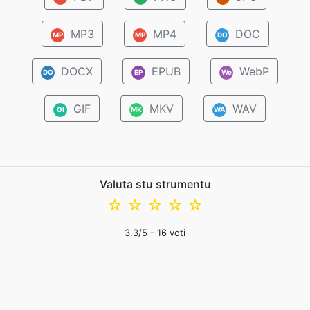
MP3
MP4
DOC
MP
MP
DO
DOCX
EPUB
WebP
DO
EP
We
GIF
MKV
WAV
GI
MK
WA
Valuta stu strumentu
☆
☆
☆
☆
☆
3.3
/5 -
16
voti