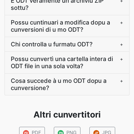
È ODT veramente un archiviu ZIP
+
sottu?
Possu cuntinuari a modifica dopu a
+
cunversioni di u mo ODT?
Chi controlla u furmatu ODT?
+
Possu cunvertì una cartella intera di
+
ODT file in una sola volta?
Cosa succede à u mo ODT dopu a
+
cunversione?
Altri cunvertitori
PDF
PNG
JPG
PD
PN
JP