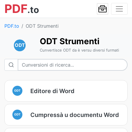
PDF
.to
PDF.to
ODT Strumenti
ODT Strumenti
ODT
Cunvertisce ODT da è versu diversi furmati
Editore di Word
ODT
Cumpressà u documentu Word
ODT