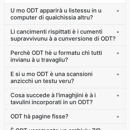
U mo ODT apparirà u listessu in u
+
computer di qualchissia altru?
Li cancimenti rispittati è i cumenti
+
supravvivunu à a cunversione di ODT?
Perchè ODT hè u formatu chì tutti
+
invianu à u travagliu?
E si u mo ODT è una scansioni
+
anzicchì un testu veru?
Cosa succede à l'imaghjini è à i
+
tavulini incorporati in un ODT?
ODT hà pagine fisse?
+