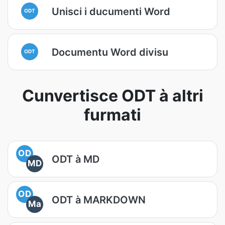
Unisci i ducumenti Word
ODT
Documentu Word divisu
ODT
Cunvertisce ODT à altri
furmati
OD
ODT à MD
MD
OD
ODT à MARKDOWN
Ma