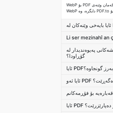
WebP بۆ PDF گۆڕەرەکەمان وێنەی WebP دەگۆڕێت بۆ PDF بەڵگەنامە لەکاتێکدا کە بایەخی وێنەکان دەپارێزێت. فۆڕمی
Li ser mezinahî an 
ەکان یان بەشەکانی پەیوەندیدار لە
گۆڕاودا؟
ئایا PDFونجاوە؟
ئایا ئەو P
ئایا PDF ێزرێت؟