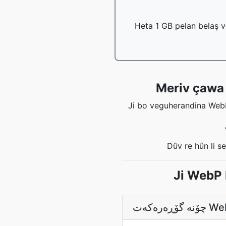
Heta 1 GB pelan belaş v
Meriv çawa 
Ji bo veguherandina WebP-ê
Dûv re hûn li s
Ji WebP 