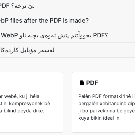
ئایا گۆڕینی WebP بۆ PDF بێ نرخه‌؟
P files after the PDF is made?
ئایا دەتوانم لاپه‌ڕه‌کانی WebP بجووڵێنم پێش ئه‌وه‌ی بچنه ناو PDF؟
WebP بۆ PDF لەسەر مۆبایل کاردەکات؟
PDF
r webê, ku ji hêla
Pelên PDF formatkirinê li
stin, kompresyonek bê
pergalên xebitandinê dip
 bilind peyda dike.
ji bo parvekirina belgeyê
xuya bikin îdeal in.