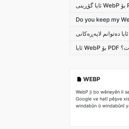
Do you keep my Web
ئایا 
WEBP
WebP ji bo wêneyên li se
Google ve hatî pêşve xi
windabûn û windabûnî ya