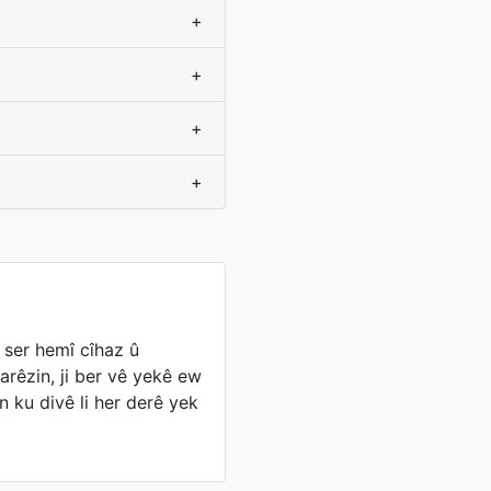
+
+
+
+
 ser hemî cîhaz û
arêzin, ji ber vê yekê ew
n ku divê li her derê yek