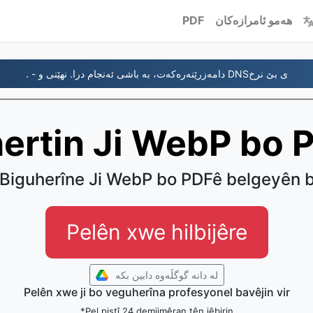
PDF
هەمو ئامرازەکان
.
- دامەزرێنەرەکەت، بە باشی ئەنجام درا. نهێنی و DNSی بێ نرخ
ertin Ji WebP bo 
Biguherîne Ji WebP bo PDFê belgeyên 
Pelên xwe hilbijêre
لە دانە گوگڵەوە دابین بکە
Pelên xwe ji bo veguherîna profesyonel bavêjin vir
*Pel piştî 24 demjimêran tên jêbirin