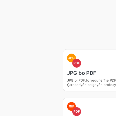
JPG
PDF
JPG bo PDF
JPG bi PDF.to veguherîne PDF
Çareseriyên belgeyên profesy
GIF
PDF