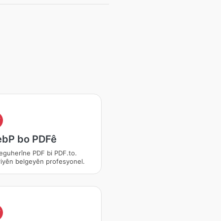
F
ebP bo PDFê
guherîne PDF bi PDF.to.
iyên belgeyên profesyonel.
F