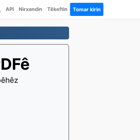
API
Nirxandin
Têkeftin
Tomar kirin
PDFê
bêhêz