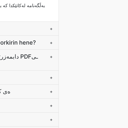
+
norkirin hene?
+
+
+
ەی کە
+
+
+