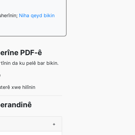
uherînin;
Niha qeyd bikin
herîne PDF-ê
tînin da ku pelê bar bikin.
ê
terê xwe hilînin
herandinê
+