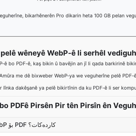
eguherîne, bikarhênerên Pro dikarin heta 100 GB pelan veg
pelê wêneyê WebP-ê li serhêl vedigu
 bo PDF-ê, kaş bikin û bavêjin an jî li qada barkirinê bikir
Amûra me dê bixweber WebP-ya we veguherîne pelê PDF-
er lînka dakêşanê ya pelê bikirtînin da ku PDF-ê li ser kompu
bo PDFê Pirsên Pir tên Pirsîn ên Vegu
چۆنە گۆڕەرەکەت WebP بۆ PDF کاردەکات؟