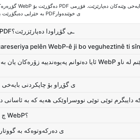
WebP دابگرە، وە PDF.to بە خێرایی دەیگۆڕێت بۆ PDFی خوێندەوار
ئایا بایەخی وێنەکان لە PDFـی گۆڕاودا دەپارێزرێت؟
çareseriya pelên WebP-ê ji bo veguheztinê ti sî
ئایا دەتوانم پەیوەندییە زۆر WebP دابمەزرێنم لە ناو PDFـی
ی گۆڕاو بۆ چاپکردنی بایەخی بەرز گ
DF  دایبگرم توێی توێی نووسراوێکی هەیە کە بە ئاسانی دەگەڕێت؟
چ قەبارەیە بۆ فۆڕمەکانم WebP؟
ی دەرکەوتوەکە بە گووتار دەپار