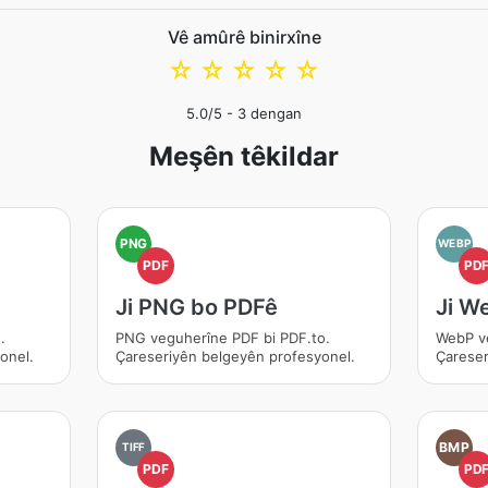
Vê amûrê binirxîne
☆
☆
☆
☆
☆
5.0
/5 -
3
dengan
Meşên têkildar
PNG
WEBP
PDF
PD
Ji PNG bo PDFê
Ji W
.
PNG veguherîne PDF bi PDF.to.
WebP ve
onel.
Çareseriyên belgeyên profesyonel.
Çareser
BMP
TIFF
PDF
PD