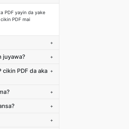
a PDF yayin da yake
 cikin PDF mai
+
n juyawa?
+
 cikin PDF da aka
+
rma?
+
mansa?
+
+