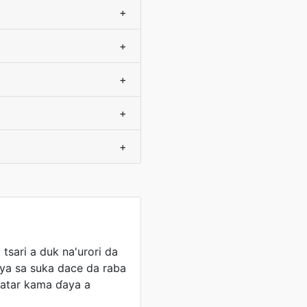
+
+
+
+
+
tsari a duk na'urori da
 ya sa suka dace da raba
atar kama ɗaya a