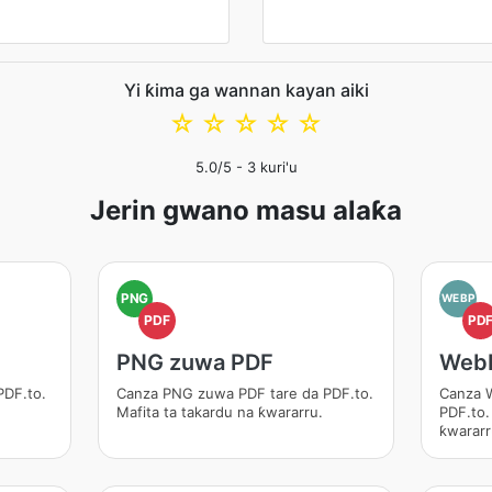
Yi ƙima ga wannan kayan aiki
☆
☆
☆
☆
☆
5.0
/5 -
3
kuri'u
Jerin gwano masu alaƙa
PNG
WEBP
PDF
PD
PNG zuwa PDF
Web
PDF.to.
Canza PNG zuwa PDF tare da PDF.to.
Canza 
Mafita ta takardu na ƙwararru.
PDF.to.
ƙwararr