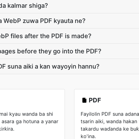
da kalmar shiga?
a WebP zuwa PDF kyauta ne?
P files after the PDF is made?
pages before they go into the PDF?
F suna aiki a kan wayoyin hannu?
PDF
mai kyau wanda ba shi
Fayilolin PDF suna adana 
 asara ga hotuna a yanar
tsarin aiki, wanda hakan
rƙira.
takardu waɗanda ke buƙ
ko'ina.