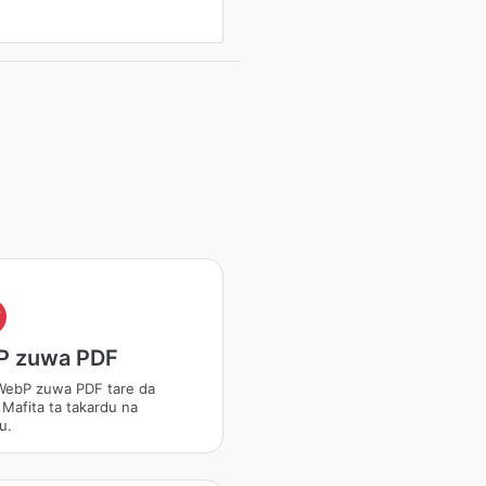
F
P zuwa PDF
WebP zuwa PDF tare da
 Mafita ta takardu na
u.