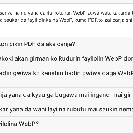
anya namu yana canja hotunan WebP zuwa wata takarda t
a saukar da fayil ɗinka na WebP, kuma PDF.to zai canja shi
ton cikin PDF da aka canja?
akoki akan girman ko ƙudurin fayilolin WebP do
haɗin gwiwa ko ƙanshin haɗin gwiwa daga WebP
nja yana da kyau ga bugawa mai inganci mai gi
kar yana da wani layi na rubutu mai sauƙin ne
ilolina WebP?