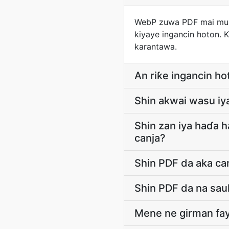
WebP zuwa PDF mai mus
kiyaye ingancin hoton. K
karantawa.
An riƙe ingancin ho
Shin akwai wasu iy
Shin zan iya haɗa 
canja?
Shin PDF da aka ca
Shin PDF da na sau
Mene ne girman fay