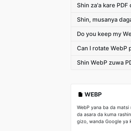
Shin za'a kare PDF 
Shin, musanya dag
Do you keep my Web
Can I rotate WebP 
Shin WebP zuwa PD
WEBP
WebP yana ba da matsi 
da asara da kuma rashin
gizo, wanda Google ya ƙi