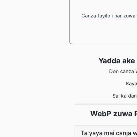
Canza fayiloli har zuwa
Yadda ake 
Don canza W
Kaya
Sai ka da
WebP zuwa P
Ta yaya mai canja 