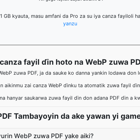
 1 GB kyauta, masu amfani da Pro za su iya canza fayiloli 
yanzu
canza fayil ɗin hoto na WebP zuwa PD
ebP zuwa PDF, ja da sauke ko danna yankin lodawa don lo
n aikinmu zai canza WebP ɗinku ta atomatik zuwa fayil ɗi
nna hanyar saukarwa zuwa fayil ɗin don adana PDF ɗin a k
DF Tambayoyin da ake yawan yi gam
wurin WebP zuwa PDF yake aiki?