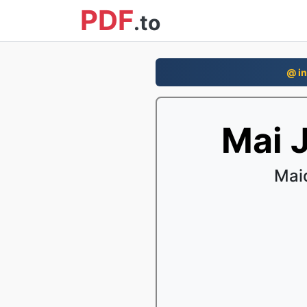
PDF
.to
@ in
Mai 
Mai