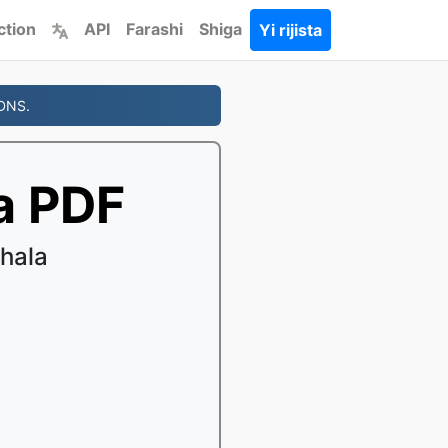
ction
API
Farashi
Shiga
Yi rijista
 DNS.
a PDF
hala