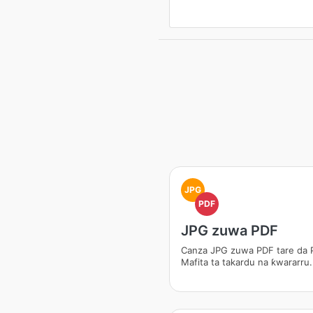
JPG
PDF
JPG zuwa PDF
Canza JPG zuwa PDF tare da 
Mafita ta takardu na ƙwararru.