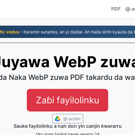
PDF
@ a
fo: status
- Ƙaramin sunanka, an yi daidai. An haɗa sirrin kyauta da
Juyawa WebP zuw
da Naka WebP zuwa PDF takardu da wa
Zaɓi fayilolinku
@ action
Sauke fayilolinku a nan don yin canjin ƙwararru
*An goge fayiloli bayan awanni 24