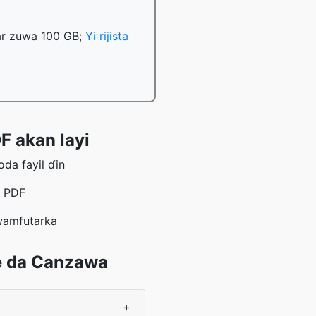
har zuwa 100 GB;
Yi rijista
F akan layi
da fayil ɗin
n PDF
wamfutarka
e da Canzawa
+