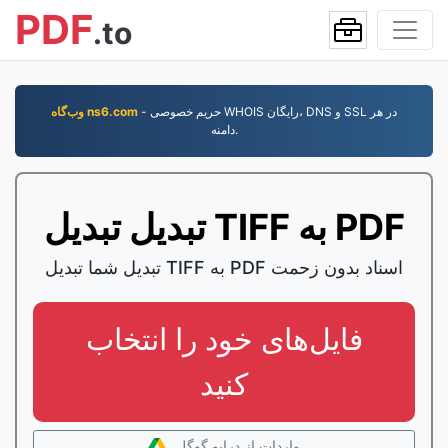
PDF
.to
- حریم خصوصی WHOIS رایگان، DNS و SSL در هر
وب‌گاه ns6.com
دامنه.
تبدیل تبدیل TIFF به PDF
تبدیل شما تبدیل TIFF به PDF اسناد بدون زحمت
فایل‌های خود را انتخاب
کنید
واردات از درایو گوگل