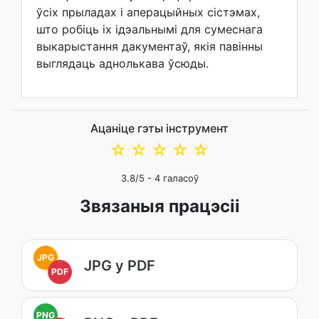
ўсіх прыладах і аперацыйных сістэмах,
што робіць іх ідэальнымі для сумеснага
выкарыстання дакументаў, якія павінны
выглядаць аднолькава ўсюды.
Ацаніце гэты інструмент
☆
☆
☆
☆
☆
3.8
/5 -
4
галасоў
Звязаныя працэсіі
JPG
JPG у PDF
PDF
PNG