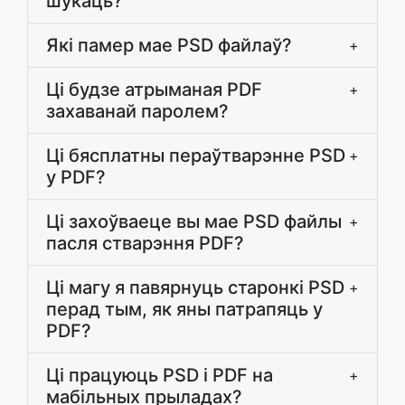
шукаць?
Які памер мае PSD файлаў?
+
Ці будзе атрыманая PDF
+
захаванай паролем?
Ці бясплатны пераўтварэнне PSD
+
у PDF?
Ці захоўваеце вы мае PSD файлы
+
пасля стварэння PDF?
Ці магу я павярнуць старонкі PSD
+
перад тым, як яны патрапяць у
PDF?
Ці працуюць PSD і PDF на
+
мабільных прыладах?