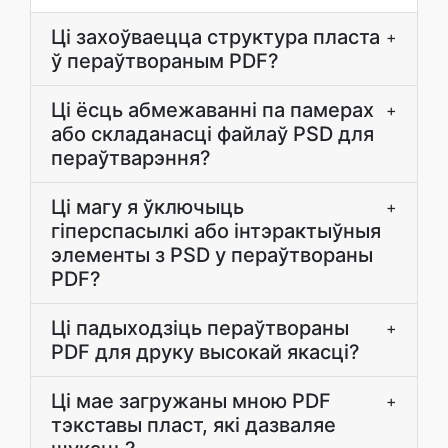
Ці захоўваецца структура пласта
+
ў пераўтвораным PDF?
Ці ёсць абмежаванні па памерах
+
або складанасці файлаў PSD для
пераўтварэння?
Ці магу я ўключыць
+
гіперспасылкі або інтэрактыўныя
элементы з PSD у пераўтвораны
PDF?
Ці падыходзіць пераўтвораны
+
PDF для друку высокай якасці?
Ці мае загружаны мною PDF
+
тэкставы пласт, які дазваляе