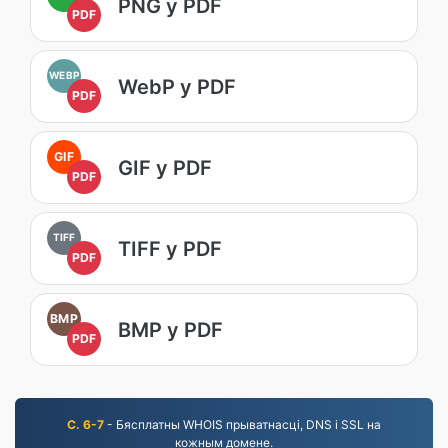
PNG у PDF
PDF
WEBP
WebP у PDF
PDF
GIF
GIF у PDF
PDF
TIFF
TIFF у PDF
PDF
BMP
BMP у PDF
PDF
С. 6-7
- Бясплатны WHOIS прыватнасці, DNS і SSL на
кожным домене.