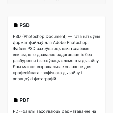
PSD
PSD (Photoshop Document) — гэта натыўны
фармат файлаў для Adobe Photoshop.
Файлы PSD захоўваюць шматслаёвыя
выявы, што дазваляе рэдагаваць іх без
разбурэння і захоўваць элементы дызайну.
Яны маюць вырашальнае значэнне для
прафесійнага графічнага дызайну і
апрацоўкі фатаграфій.
PDF
PDF-файлы захоўваюць фарматаванне на