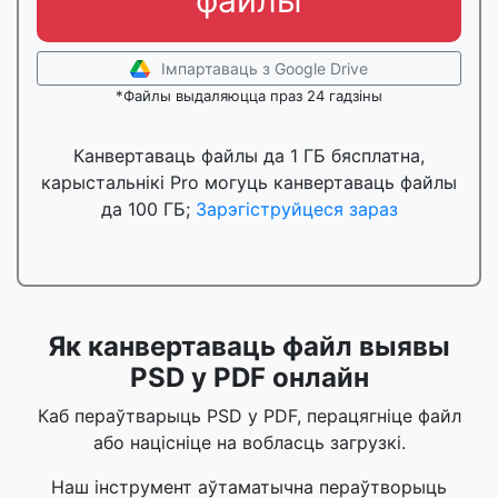
файлы
Імпартаваць з Google Drive
*Файлы выдаляюцца праз 24 гадзіны
Канвертаваць файлы да 1 ГБ бясплатна,
карыстальнікі Pro могуць канвертаваць файлы
да 100 ГБ;
Зарэгіструйцеся зараз
Як канвертаваць файл выявы
PSD у PDF онлайн
Каб пераўтварыць PSD у PDF, перацягніце файл
або націсніце на вобласць загрузкі.
Наш інструмент аўтаматычна пераўтворыць