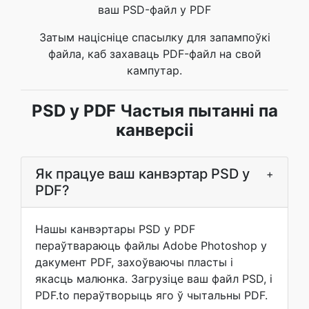
ваш PSD-файл у PDF
Затым націсніце спасылку для запампоўкі
файла, каб захаваць PDF-файл на свой
кампутар.
PSD у PDF Частыя пытанні па
канверсіі
Як працуе ваш канвэртар PSD у
+
PDF?
Нашы канвэртары PSD у PDF
пераўтвараюць файлы Adobe Photoshop у
дакумент PDF, захоўваючы пласты і
якасць малюнка. Загрузіце ваш файл PSD, і
PDF.to пераўтворыць яго ў чытальны PDF.