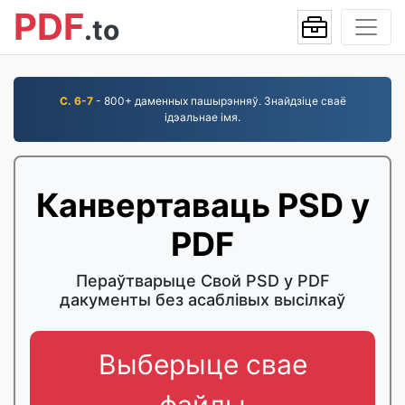
PDF
.to
С. 6-7
- 800+ даменных пашырэнняў. Знайдзіце сваё
ідэальнае імя.
Канвертаваць PSD у
PDF
Пераўтварыце Свой PSD у PDF
дакументы без асаблівых высілкаў
Выберыце свае