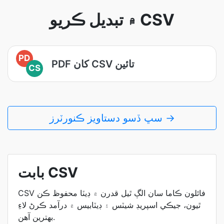
۾ تبديل ڪريو CSV
PD
PDF کان CSV تائين
CS
سڀ ڏسو دستاويز ڪنورٽرز →
بابت CSV
CSV فائلون ڪاما سان الڳ ٿيل قدرن ۾ ڊيٽا محفوظ ڪن
ٿيون، جيڪي اسپريڊ شيٽس ۽ ڊيٽابيس ۾ درآمد ڪرڻ لاءِ
بهترين آهن.