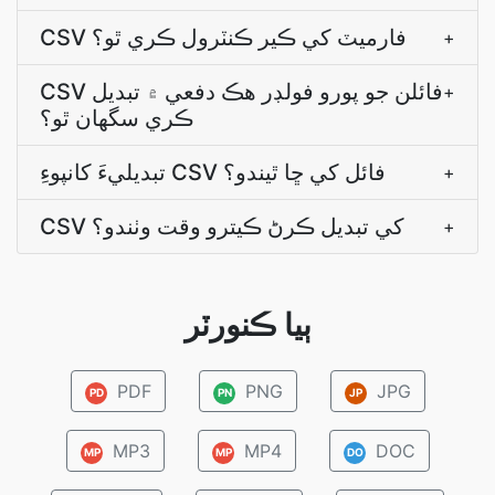
CSV فارميٽ کي ڪير ڪنٽرول ڪري ٿو؟
+
CSV فائلن جو پورو فولڊر هڪ دفعي ۾ تبديل
+
ڪري سگهان ٿو؟
تبديليءَ کانپوءِ CSV فائل کي ڇا ٿيندو؟
+
CSV کي تبديل ڪرڻ ڪيترو وقت وٺندو؟
+
ٻيا ڪنورٽر
PDF
PNG
JPG
PD
PN
JP
MP3
MP4
DOC
MP
MP
DO