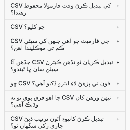
CSV کي تبديل ڪرڻ وقت فارمولا محفوظ
+
رهندا؟
CSV ڇو کليو؟
+
CSV جي فارميٽ ڇو آهي جنھن کي سڀئي
+
ڪم تي موڪليندا آھن؟
جڏھن آءٌ CSV تبديل ڪريان ٿو تڏھن ڪيترن
+
سِيٽن سان ڇا ٿيندو؟
ڇو CSV فون تي پڙهڻ لاءِ ايترو ڏکيو آهي؟
+
ڇا اھو فرق پوي ٿو ته CSV ٽيھن ورھن کان
+
وڌيڪ آھي؟
CSV تبديل ڪرڻ کانپوءِ آئون ترتيب ڏيڻ
+
جاري رکي سگهان ٿو؟