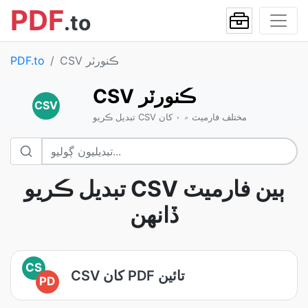
PDF
.to
CSV ڪنورٽر
PDF.to
CSV ڪنورٽر
CSV
تبديل ڪريو CSV مختلف فارميٽ ۾ ۽ کان
تبديل ڪريو CSV ٻين فارميٽ
ڏانهن
CS
CSV کان PDF تائين
PD