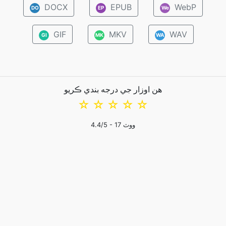
DOCX
EPUB
WebP
DO
EP
We
GIF
MKV
WAV
GI
MK
WA
هن اوزار جي درجه بندي ڪريو
☆
☆
☆
☆
☆
ووٽ
17
/5 -
4.4