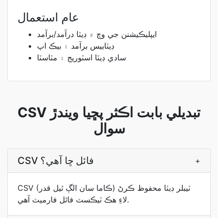
عام استعمال
ايپليڪيشنن جي وچ ۾ ڊيٽا درآمد/برآمد
ڊيٽابيس برآمد ۽ بيڪ اپ
سادي ڊيٽا اسٽوريج ۽ مٽاسٽا
CSV تبديلي بابت اڪثر پڇيا ويندڙ
سوال
CSV فائل ڇا آھي؟
+
CSV (ڪاما سان الڳ ٿيل قدر) ٽيبلر ڊيٽا محفوظ ڪرڻ
لاءِ هڪ ٽيڪسٽ فائل فارميٽ آهي.