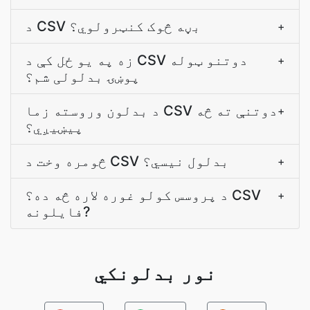
د CSV بڼه څوک کنټرولوي؟
+
زه په يو ځل کې د CSV دوتنو ټوله
+
پوښۍ بدلولی شم؟
د بدلون وروسته زما CSV دوتنې ته څه
+
پیښیږي؟
څومره وخت د CSV بدلول نیسي؟
+
د پروسس کولو غوره لاره څه ده؟ CSV
+
فایلونه?
نور بدلونکي