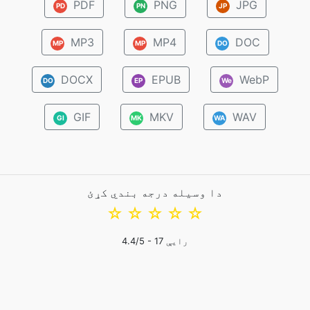
PDF
PNG
JPG
PD
PN
JP
MP3
MP4
DOC
MP
MP
DO
DOCX
EPUB
WebP
DO
EP
We
GIF
MKV
WAV
GI
MK
WA
دا وسیله درجه بندي کړئ
☆
☆
☆
☆
☆
رایې
17
/5 -
4.4