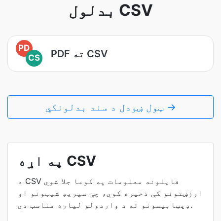
بدلول CSV
PD
PDF ته CSV
CS
ټول ښودل د سند بدلونکي →
په اړه CSV
د CSV فایلونه معلومات په کوما جلا شوي
ارزښتونو کې ذخیره کوي، چې سپریډ شیټونو او
ډیټابیسونو ته د واردولو لپاره مناسب دي.