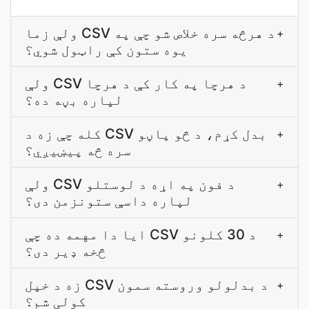
ولې زما CSV د هرڅه سره خلاص شو چې په
+
یوه ستون کې راټول شوي؟
ولې CSV د هرچا په کار کې د هرچا
+
لپاره بڼه ده؟
کله چې زه د CSV بدل کړم، د څو پاڼو
+
سره څه پیښیږي؟
ولې CSV د فون په اړه د لوستلو
+
لپاره داسې ستونزمن دی؟
ایا دا مهمه ده چې CSV د 30 کلونو
+
څخه ډیر دی؟
زه د خپل CSV د بدلولو وروسته سمون
+
کولی شم؟