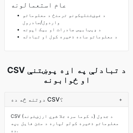
عام استعمالونه
د غوښتنلیکونو ترمنځ د معلوماتو
واردول/صادرول
د ډیټابیس صادرات او بیک اپونه
د معلوماتو ساده ذخیره کول او تبادله
CSV د تبادلې په اړه پوښتنې
او ځوابونه
دوتنه څه ده CSV؟
+
CSV (د کوما سره جلا شوي ارزښتونه) د جدول
معلوماتو ذخیره کولو لپاره د متن فایل بڼه
ده.