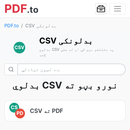
PDF
.to
CSV بدلونکی
PDF.to
CSV بدلونکی
CSV
بدلوي CSV په مختلفو بڼو کې او له هغې
څخه
بدلوي CSV نورو بڼو ته
CS
CSV ته PDF
PD