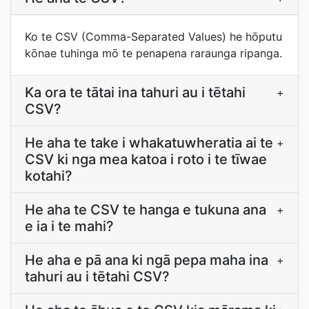
Ko te CSV (Comma-Separated Values) he hōputu
kōnae tuhinga mō te penapena raraunga ripanga.
Ka ora te tātai ina tahuri au i tētahi
+
CSV?
He aha te take i whakatuwheratia ai te
+
CSV ki nga mea katoa i roto i te tīwae
kotahi?
He aha te CSV te hanga e tukuna ana
+
e ia i te mahi?
He aha e pā ana ki ngā pepa maha ina
+
tahuri au i tētahi CSV?