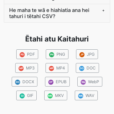
He maha te wā e hiahiatia ana hei
+
tahuri i tētahi CSV?
Ētahi atu Kaitahuri
PDF
PNG
JPG
PD
PN
JP
MP3
MP4
DOC
MP
MP
DO
DOCX
EPUB
WebP
DO
EP
We
GIF
MKV
WAV
GI
MK
WA