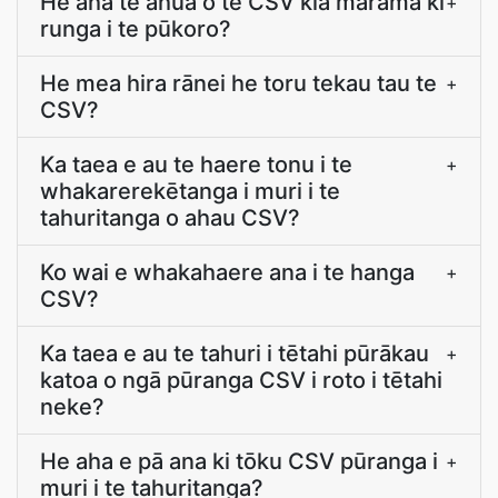
He aha te āhua o te CSV kia mārama ki
+
runga i te pūkoro?
He mea hira rānei he toru tekau tau te
+
CSV?
Ka taea e au te haere tonu i te
+
whakarerekētanga i muri i te
tahuritanga o ahau CSV?
Ko wai e whakahaere ana i te hanga
+
CSV?
Ka taea e au te tahuri i tētahi pūrākau
+
katoa o ngā pūranga CSV i roto i tētahi
neke?
He aha e pā ana ki tōku CSV pūranga i
+
muri i te tahuritanga?