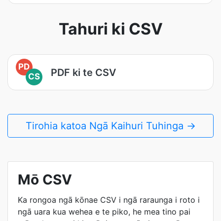
Tahuri ki CSV
PD
PDF ki te CSV
CS
Tirohia katoa Ngā Kaihuri Tuhinga →
Mō CSV
Ka rongoa ngā kōnae CSV i ngā raraunga i roto i
ngā uara kua wehea e te piko, he mea tino pai