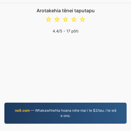
Arotakehia tēnei taputapu
☆
☆
☆
☆
☆
4.4
/5 -
17
pōti
ns6.com
— Whakawhiwhia hoana rohe mai i te $2/tau. I te wā
e ono.