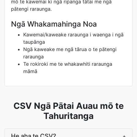
mō te kawemai ki ngā ripanga tātai me ngā
pātengi raraunga.
Ngā Whakamahinga Noa
Kawemai/kaweake raraunga i waenga i ngā
taupānga
Ngā kaweake me ngā tārua o te pātengi
raraunga
Te rokiroki me te whakawhiti raraunga
māmā
CSV Ngā Pātai Auau mō te
Tahuritanga
He aha te CSV?
+