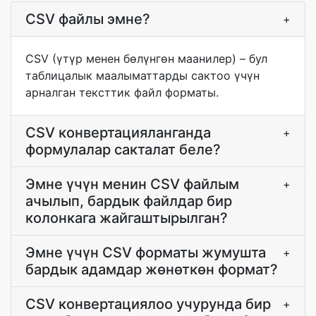
CSV файлы эмне?
+
CSV (үтүр менен бөлүнгөн маанилер) – бул
таблицалык маалыматтарды сактоо үчүн
арналган тексттик файл форматы.
CSV конвертацияланганда
+
формулалар сакталат беле?
Эмне үчүн менин CSV файлым
+
ачылып, бардык файлдар бир
колонкага жайгаштырылган?
Эмне үчүн CSV форматы жумушта
+
бардык адамдар жөнөткөн формат?
CSV конвертациялоо учурунда бир
+