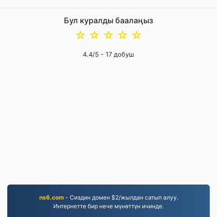
Бул куралды баалаңыз
☆
☆
☆
☆
☆
4.4
/5 -
17
добуш
ns6.com
- Сиздин домен $2/жылдан сатып алуу.
Интернетте бир нече мүнөттүн ичинде.