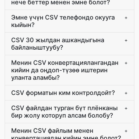
нече беттер менен эмне болот?
Эмне үчүн CSV телефондо окууга
+
кыйын?
CSV 30 жылдан ашкандыгына
+
байланыштуубу?
Менин CSV конвертациялангандан
+
кийин да оңдоп-түзөө иштерин
уланта аламбы?
CSV форматын ким контролдойт?
+
CSV файлдан турган бүт плёнканы
+
бир жолу которуп алсам болобу?
Менин CSV файлым менен
+
конвертациядан кийин эмне болот?