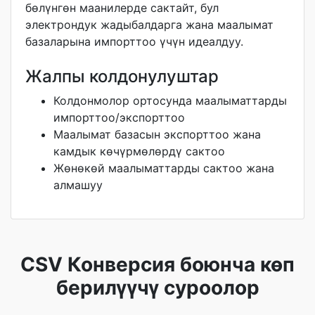
бөлүнгөн маанилерде сактайт, бул
электрондук жадыбалдарга жана маалымат
базаларына импорттоо үчүн идеалдуу.
Жалпы колдонулуштар
Колдонмолор ортосунда маалыматтарды
импорттоо/экспорттоо
Маалымат базасын экспорттоо жана
камдык көчүрмөлөрдү сактоо
Жөнөкөй маалыматтарды сактоо жана
алмашуу
CSV Конверсия боюнча көп
берилүүчү суроолор