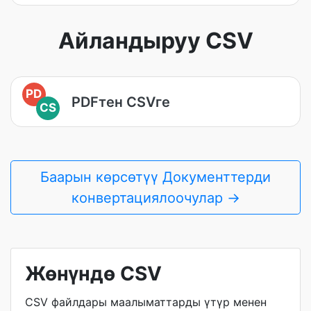
Айландыруу CSV
PD
PDFтен CSVге
CS
Баарын көрсөтүү Документтерди
конвертациялоочулар →
Жөнүндө CSV
CSV файлдары маалыматтарды үтүр менен