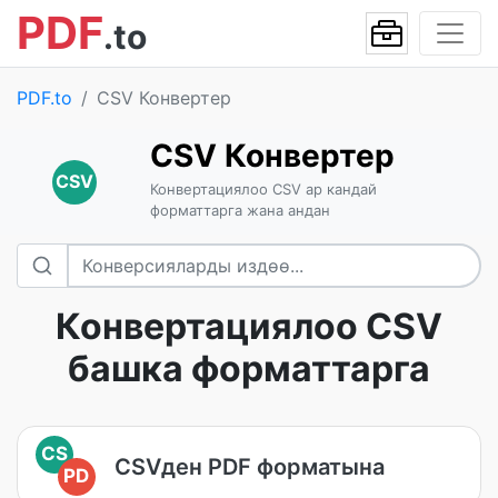
PDF
.to
PDF.to
CSV Конвертер
CSV Конвертер
CSV
Конвертациялоо CSV ар кандай
форматтарга жана андан
Конвертациялоо CSV
башка форматтарга
CS
CSVден PDF форматына
PD