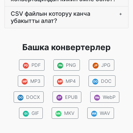
CSV файлын которуу канча
+
убакытты алат?
Башка конвертерлер
PDF
PNG
JPG
PD
PN
JP
MP3
MP4
DOC
MP
MP
DO
DOCX
EPUB
WebP
DO
EP
We
GIF
MKV
WAV
GI
MK
WA