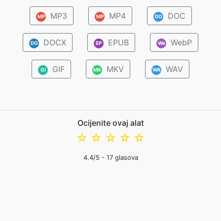
MP3
MP4
DOC
MP
MP
DO
DOCX
EPUB
WebP
DO
EP
We
GIF
MKV
WAV
GI
MK
WA
Ocijenite ovaj alat
☆
☆
☆
☆
☆
4.4
/5 -
17
glasova