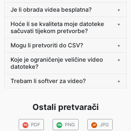
Je li obrada videa besplatna?
+
Hoće li se kvaliteta moje datoteke
+
sačuvati tijekom pretvorbe?
Mogu li pretvoriti do CSV?
+
Koje je ograničenje veličine video
+
datoteke?
Trebam li softver za video?
+
Ostali pretvarači
PDF
PNG
JPG
PD
PN
JP