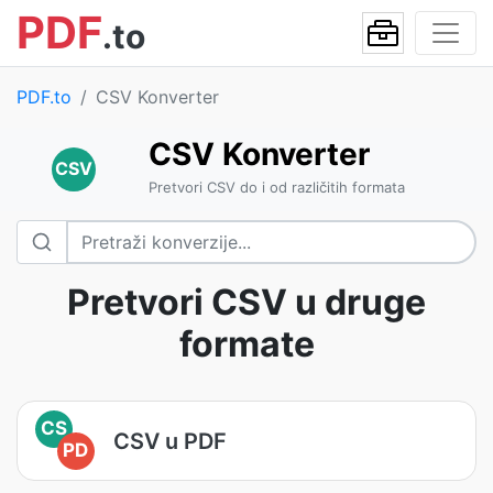
PDF
.to
PDF.to
CSV Konverter
CSV Konverter
CSV
Pretvori CSV do i od različitih formata
Pretvori CSV u druge
formate
CS
CSV u PDF
PD