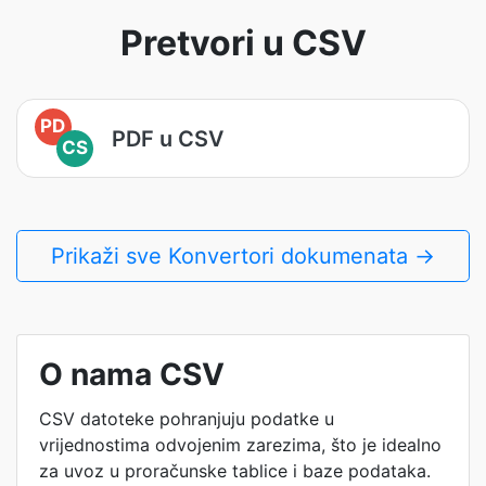
Pretvori u CSV
PD
PDF u CSV
CS
Prikaži sve Konvertori dokumenata →
O nama CSV
CSV datoteke pohranjuju podatke u
vrijednostima odvojenim zarezima, što je idealno
za uvoz u proračunske tablice i baze podataka.