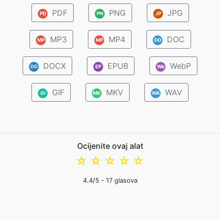
PDF
PNG
JPG
PD
PN
JP
MP3
MP4
DOC
MP
MP
DO
DOCX
EPUB
WebP
DO
EP
We
GIF
MKV
WAV
GI
MK
WA
Ocijenite ovaj alat
☆
☆
☆
☆
☆
4.4
/5 -
17
glasova