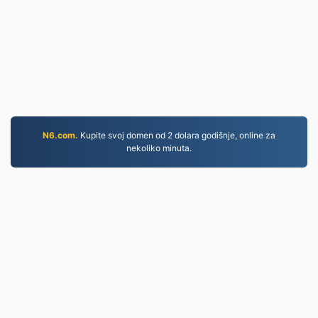
N6.com.
Kupite svoj domen od 2 dolara godišnje, online za
nekoliko minuta.
PDF.to
2,525,060 Datoteke konvertovane od 2019.
Politika privatnosti
|
Uslovi korištenja usluge
|
O
nama
|
Kontaktirajte nas
|
API
|
Uzorak
|
Instaliraj
aplikaciju
© 2026 PDF.to
|
VPS.org
LLC | Izradio/la
nadermx