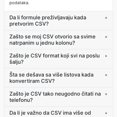
podataka.
Da li formule preživljavaju kada
+
pretvorim CSV?
Zašto se moj CSV otvorio sa svime
+
natrpanim u jednu kolonu?
Zašto je CSV format koji svi na poslu
+
šalju?
Šta se dešava sa više listova kada
+
konvertiram CSV?
Zašto je CSV tako neugodno čitati na
+
telefonu?
Da li je važno da CSV ima više od
+