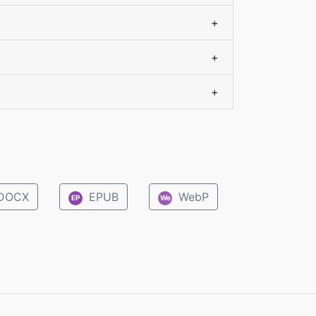
+
+
+
DOCX
EPUB
WebP
EP
We