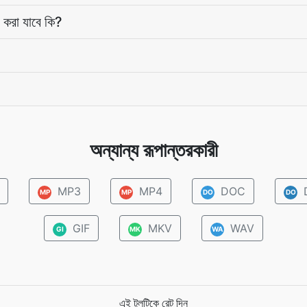
 করা যাবে কি?
অন্যান্য রূপান্তরকারী
MP3
MP4
DOC
MP
MP
DO
DO
GIF
MKV
WAV
GI
MK
WA
এই টুলটিকে রেট দিন