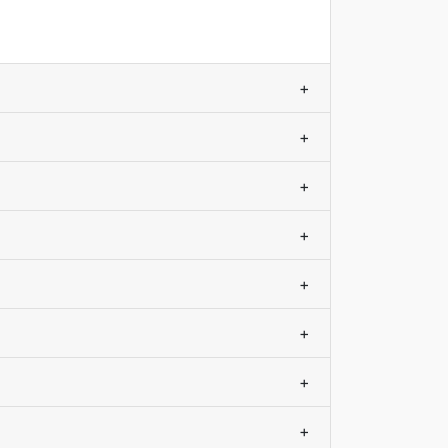
+
+
+
+
+
+
+
+