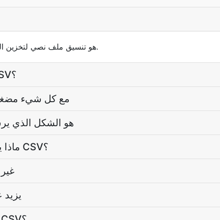
CSV (القيم المفصولة بفواصل) هو تنسيق ملف نصي لتخزين البيانات الجدولية.
هل الصيغة تبقى عندما أقوم بتحويل CSV؟
لماذا افتتح CSV مع كل
لماذا CSV هو الشكل 
ماذا يحدث لعدة صحائف عندما أقوم بتحويل CSV؟
لماذا
هل يهم أن
هل يمكنني مواصلة التحرير بعد تحويل CSV؟