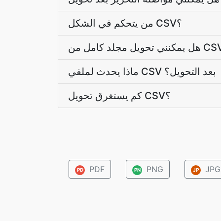
من يتحكم في الشكل CSV؟
ماذا يحدث لملفي CSV بعد التحويل؟
كم يستغرق تحويل CSV؟
PDF
PNG
JPG
PD
PN
JP