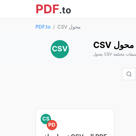
PDF
.to
CSV محول
PDF.to
CSV محول
CSV
لى تنسيقات مختلفة
CS
PD