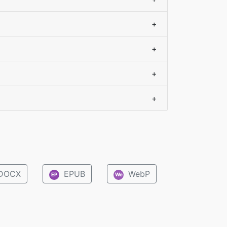
+
+
+
+
DOCX
EPUB
WebP
EP
We