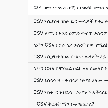
CSV (በኮማ የተለዩ እሴቶች) የሰንጠረዥ ውሂብን
CSVን ሲያስተካክሉ ፎርሙላዎች ይቀራ
CSV ለምን በአንድ ዐምድ ውስጥ ሁሉንም
ለምን CSV በስራ ላይ ሁሉም ሰው የሚልክ
CSVን ሲያስተካክሉ በብዙ ሰሌዳዎች ላይ
ለምን CSV በሞባይል ስልክ ላይ ለመጻፍ 
CSV ከሰላሳ ዓመት በላይ ዕድሜ ያለው 
CSVን ከቀየርኩ በኋላ ማቀናጀት እችላለ
የ CSV ቅርጸት ማን ይቆጣጠራል?