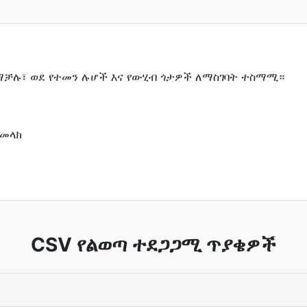
ማቻሉ፣ ወደ የተመን ሉሆች እና የውሂብ ጎታዎች ለማስገባት ተስማሚ።
/መላክ
CSV የልወጣ ተደጋጋሚ ጥያቄዎች