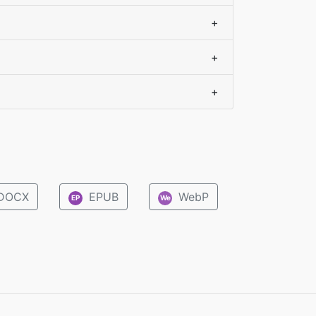
+
+
+
DOCX
EPUB
WebP
EP
We