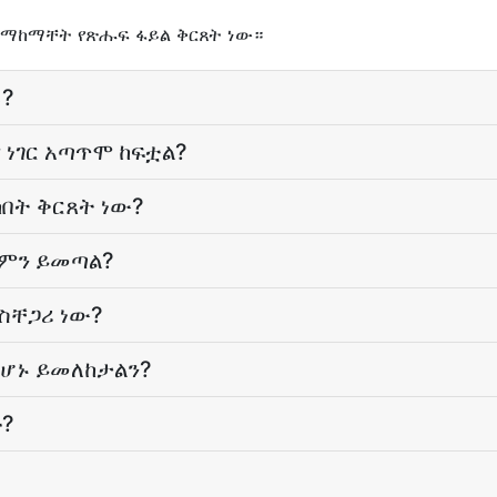
 ለማከማቸት የጽሑፍ ፋይል ቅርጸት ነው።
ሉ?
 ነገር አጣጥሞ ከፍቷል?
በት ቅርጸት ነው?
 ምን ይመጣል?
አስቸጋሪ ነው?
መሆኑ ይመለከታልን?
ሁ?