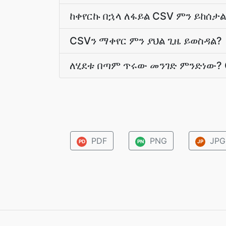
ከቀየርኩ በኋላ ለፋይል CSV ምን ይከሰታል
CSVን ማቀየር ምን ያህል ጊዜ ይወስዳል?
ለሂደቱ በጣም ጥሩው መንገድ ምንድነው?
PDF
PNG
JPG
PD
PN
JP