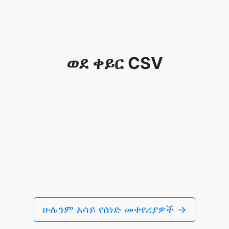
ወደ ቀይር CSV
ሁሉንም አሳይ የሰነድ መቀየሪያዎች →