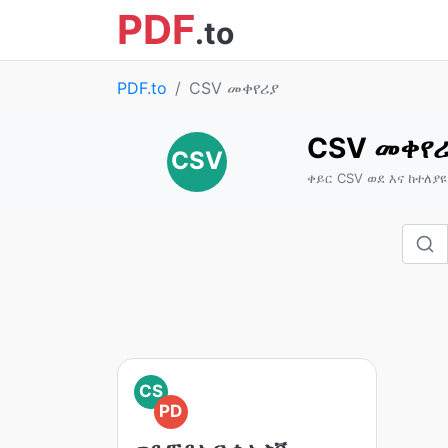
PDF
.to
PDF.to
CSV መቀየሪያ
CSV መቀየ
CSV
ቀይር CSV ወደ እና ከተለያ
CS
PD