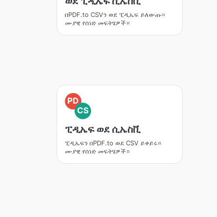
ወደ ፒዲኤፍ ሲኤስቪ
በPDF.to CSVን ወደ ፒዲኤፍ ይለውጡ።
ሙያዊ የሰነድ መፍትሄዎች።
PD
CS
ፒዲኤፍ ወደ ሲኤስቪ
ፒዲኤፍን በPDF.to ወደ CSV ይቀይሩ።
ሙያዊ የሰነድ መፍትሄዎች።