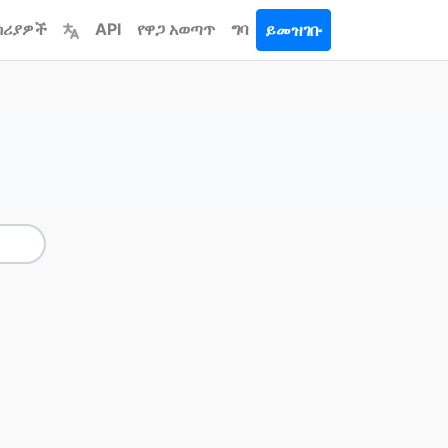
ሳሪያዎች
API
የዋጋ አወጣጥ
ግባ
ይመዝገቡ