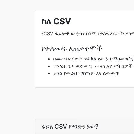
ስለ CSV
የCSV ፋይሎች ውሂብን በኮማ የተለዩ እሴቶች ያከ
የተለመዱ አጠቃቀሞች
በመተግበሪያዎች መካከል የውሂብ ማስመጣት
የውሂብ ጎታ ወደ ውጭ መላክ እና ምትኬዎች
ቀላል የውሂብ ማከማቻ እና ልውውጥ
ፋይል CSV ምንድን ነው?