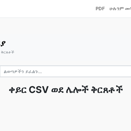
PDF
ሁሉንም መ
ሪያ
ዩ ቅርጸቶች
ቀይር CSV ወደ ሌሎች ቅርጸቶች