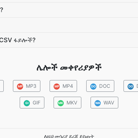
?
 CSV ፋይሎች?
ሌሎች መቀየሪያዎች
MP3
MP4
DOC
MP
MP
DO
DO
GIF
MKV
WAV
GI
MK
WA
ለዚህ መሳሪያ ደረጃ ይስጡት