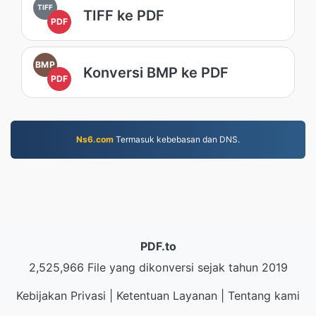
TIFF
TIFF ke PDF
PDF
BMP
Konversi BMP ke PDF
PDF
Ns6.com
Termasuk kebebasan dan DNS.
PDF.to
2,525,966 File yang dikonversi sejak tahun 2019
Kebijakan Privasi
|
Ketentuan Layanan
|
Tentang kami
|
Hubungi kami
|
API
|
Contoh
|
Pasang App