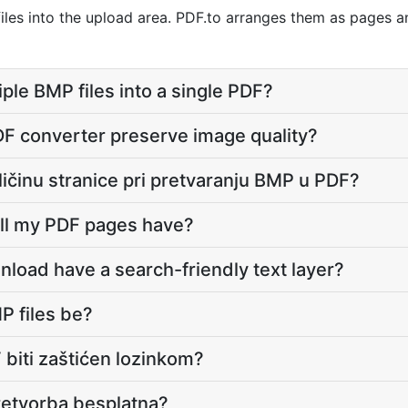
les into the upload area. PDF.to arranges them as pages 
ple BMP files into a single PDF?
F converter preserve image quality?
eličinu stranice pri pretvaranju BMP u PDF?
ill my PDF pages have?
load have a search-friendly text layer?
 files be?
F biti zaštićen lozinkom?
retvorba besplatna?