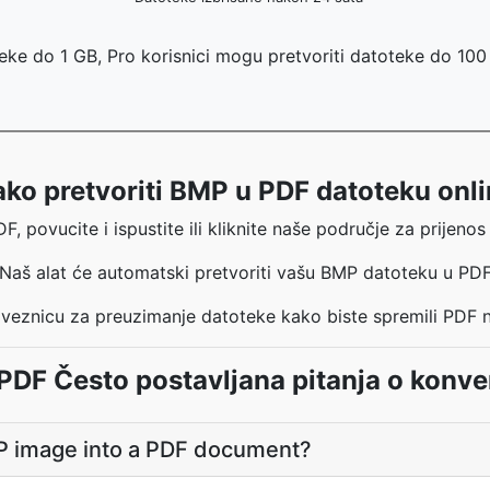
eke do 1 GB, Pro korisnici mogu pretvoriti datoteke do 10
ko pretvoriti BMP u PDF datoteku onl
 povucite i ispustite ili kliknite naše područje za prijenos
Naš alat će automatski pretvoriti vašu BMP datoteku u PD
oveznicu za preuzimanje datoteke kako biste spremili PDF 
PDF Često postavljana pitanja o konve
P image into a PDF document?