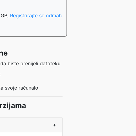
0 GB;
Registrirajte se odmah
ine
 da biste prenijeli datoteku
F
na svoje računalo
rzijama
+