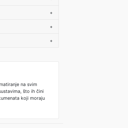
+
+
+
matiranje na svim
ustavima, što ih čini
okumenata koji moraju