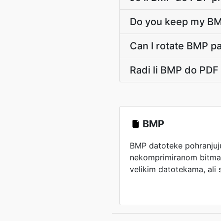
Do you keep my BMP
Can I rotate BMP p
Radi li BMP do PD
BMP
BMP datoteke pohranjuju
nekomprimiranom bitmap 
velikim datotekama, ali