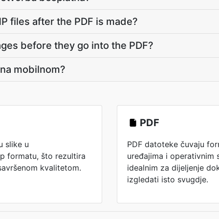
 files after the PDF is made?
ages before they go into the PDF?
F na mobilnom?
PDF
 slike u
PDF datoteke čuvaju for
formatu, što rezultira
uređajima i operativnim s
 savršenom kvalitetom.
idealnim za dijeljenje d
izgledati isto svugdje.