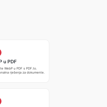
F
 u PDF
ite WebP u PDF s PDF.to.
onalna rješenja za dokumente.
F