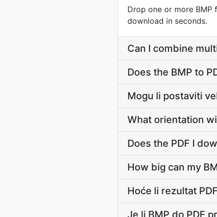
Drop one or more BMP fi
download in seconds.
Can I combine multi
Does the BMP to PD
Mogu li postaviti v
What orientation w
Does the PDF I down
How big can my BMP
Hoće li rezultat PD
Je li BMP do PDF p