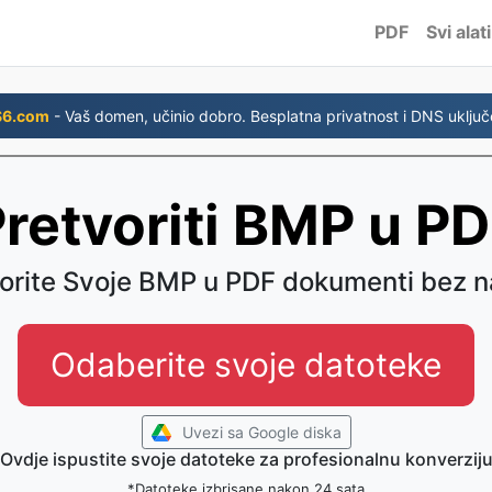
PDF
Svi alati
S6.com
- Vaš domen, učinio dobro. Besplatna privatnost i DNS uključ
retvoriti BMP u P
orite Svoje BMP u PDF dokumenti bez 
Odaberite svoje datoteke
Uvezi sa Google diska
Ovdje ispustite svoje datoteke za profesionalnu konverzij
*Datoteke izbrisane nakon 24 sata