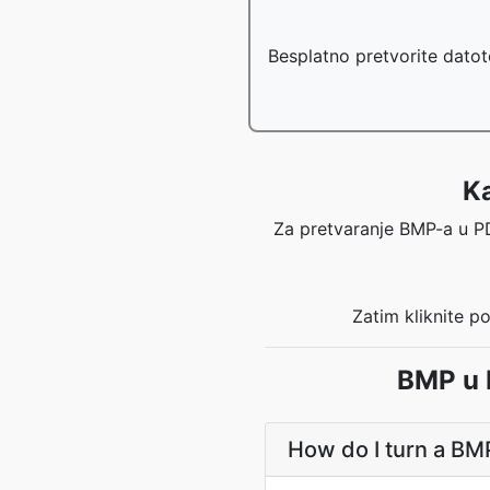
Besplatno pretvorite datot
Ka
Za pretvaranje BMP-a u PDF,
Zatim kliknite p
BMP u 
How do I turn a BM