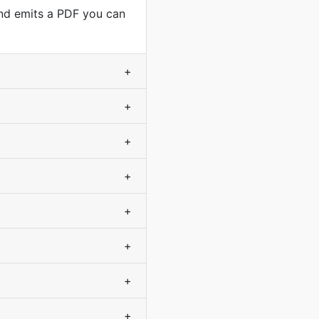
and emits a PDF you can
+
+
+
+
+
+
+
+