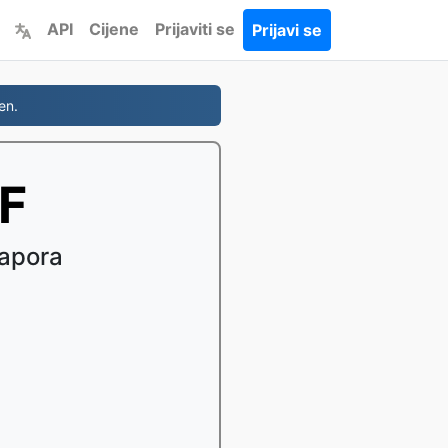
API
Cijene
Prijaviti se
Prijavi se
en.
DF
napora
u