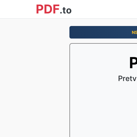
PDF
.to
N
P
Pretv