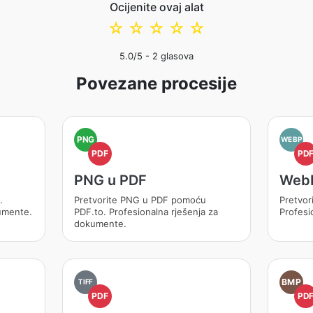
Ocijenite ovaj alat
☆
☆
☆
☆
☆
5.0
/5 -
2
glasova
Povezane procesije
PNG
WEBP
PDF
PD
PNG u PDF
WebP
.
Pretvorite PNG u PDF pomoću
Pretvor
kumente.
PDF.to. Profesionalna rješenja za
Profesi
dokumente.
BMP
TIFF
PDF
PD