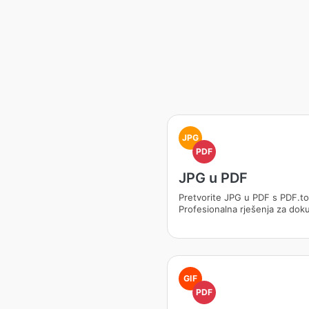
JPG
PDF
JPG u PDF
Pretvorite JPG u PDF s PDF.to
Profesionalna rješenja za do
GIF
PDF