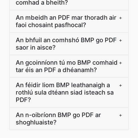
comhad a bheith?
An mbeidh an PDF mar thoradh air
+
faoi chosaint pasfhocal?
An bhfuil an comhshó BMP go PDF
+
saor in aisce?
An gcoinníonn tú mo BMP comhaid
+
tar éis an PDF a dhéanamh?
An féidir liom BMP leathanaigh a
+
rothlú sula dtéann siad isteach sa
PDF?
An n-oibríonn BMP go PDF ar
+
shoghluaiste?