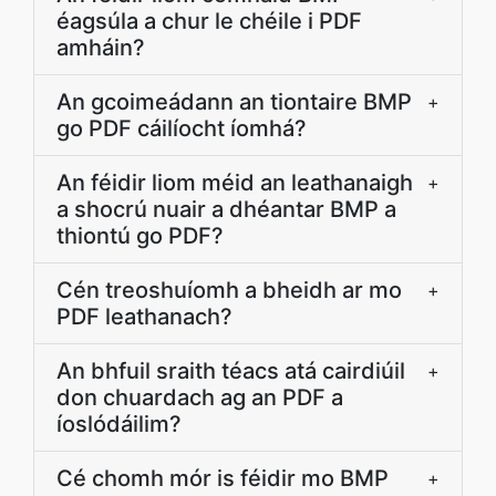
éagsúla a chur le chéile i PDF
amháin?
An gcoimeádann an tiontaire BMP
+
go PDF cáilíocht íomhá?
An féidir liom méid an leathanaigh
+
a shocrú nuair a dhéantar BMP a
thiontú go PDF?
Cén treoshuíomh a bheidh ar mo
+
PDF leathanach?
An bhfuil sraith téacs atá cairdiúil
+
don chuardach ag an PDF a
íoslódáilim?
Cé chomh mór is féidir mo BMP
+