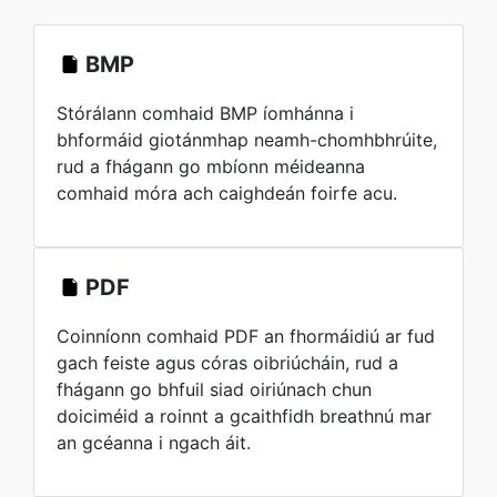
BMP
Stórálann comhaid BMP íomhánna i
bhformáid giotánmhap neamh-chomhbhrúite,
rud a fhágann go mbíonn méideanna
comhaid móra ach caighdeán foirfe acu.
PDF
Coinníonn comhaid PDF an fhormáidiú ar fud
gach feiste agus córas oibriúcháin, rud a
fhágann go bhfuil siad oiriúnach chun
doiciméid a roinnt a gcaithfidh breathnú mar
an gcéanna i ngach áit.