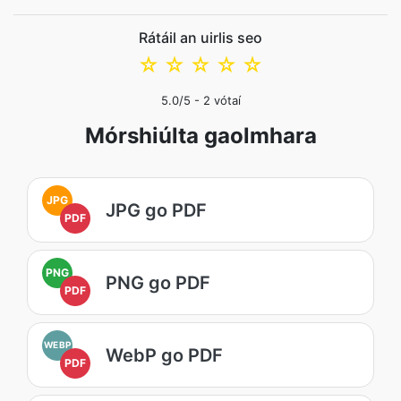
Rátáil an uirlis seo
☆
☆
☆
☆
☆
5.0
/5 -
2
vótaí
Mórshiúlta gaolmhara
JPG
JPG go PDF
PDF
PNG
PNG go PDF
PDF
WEBP
WebP go PDF
PDF