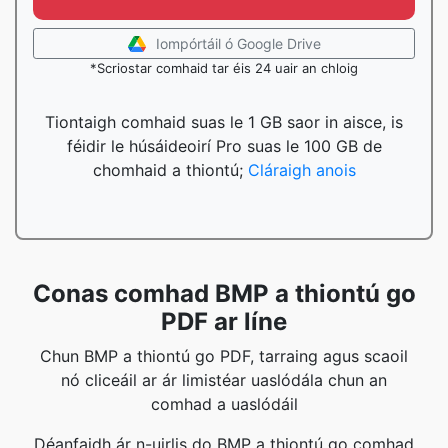
Iompórtáil ó Google Drive
*Scriostar comhaid tar éis 24 uair an chloig
Tiontaigh comhaid suas le 1 GB saor in aisce, is
féidir le húsáideoirí Pro suas le 100 GB de
chomhaid a thiontú;
Cláraigh anois
Conas comhad BMP a thiontú go
PDF ar líne
Chun BMP a thiontú go PDF, tarraing agus scaoil
nó cliceáil ar ár limistéar uaslódála chun an
comhad a uaslódáil
Déanfaidh ár n-uirlis do BMP a thiontú go comhad