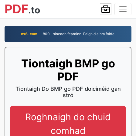
PDF
.to
ns6. com
— 800+ síneadh fearainn. Faigh d'ainm foirfe.
Tiontaigh BMP go
PDF
Tiontaigh Do BMP go PDF doiciméid gan
stró
Roghnaigh do chuid
comhad