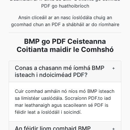
PDF go huathoibríoch
Ansin cliceáil ar an nasc íoslódála chuig an
gcomhad chun an PDF a shábháil ar do ríomhaire
BMP go PDF Ceisteanna
Coitianta maidir le Comhshó
Conas a chasann mé íomhá BMP
+
isteach i ndoiciméad PDF?
Cuir comhad amháin nó níos mó BMP isteach
sa limistéar uaslódála. Socraíonn PDF.to iad
mar leathanaigh agus scaoileann sé PDF is
féidir leat a íoslódáil i soicindí.
An féidir liom comhaid BMP
+