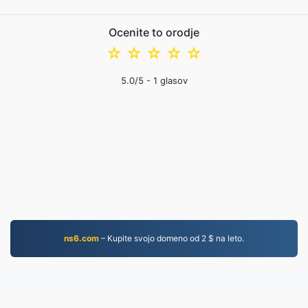
Ocenite to orodje
☆
☆
☆
☆
☆
5.0
/5 -
1
glasov
ns6.com
– Kupite svojo domeno od 2 $ na leto.
PDF.to