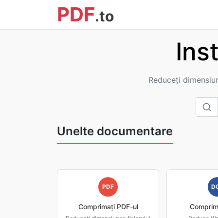
PDF
.to
Ins
Reduceți dimensiunil
Unelte documentare
PDF
D
Comprimați PDF-ul
Comprim