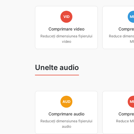
VID
M
Comprimare video
Compre
Reduceți dimensiunea fișierului
Reduce dimensi
video
M
Unelte audio
AUD
M
Comprimare audio
Compre
Reduceți dimensiunea fișierului
Reduce MP3
audio