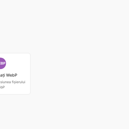
EBP
ați WebP
iunea fișierului
ebP