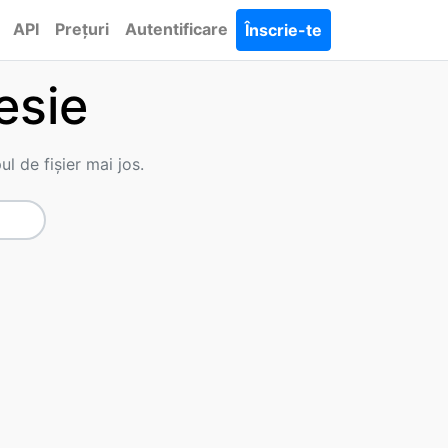
API
Prețuri
Autentificare
Înscrie-te
esie
ul de fișier mai jos.