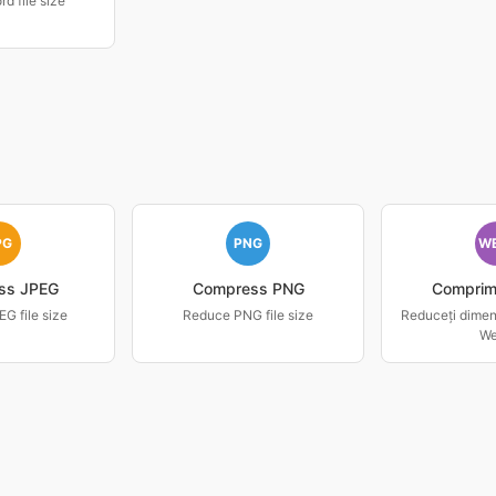
d file size
PG
PNG
W
ss JPEG
Compress PNG
Comprim
G file size
Reduce PNG file size
Reduceți dimens
W