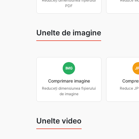
Reduceți dimensiunea fișierului
Reduce Wor
PDF
Unelte de imagine
IMG
J
Comprimare imagine
Compre
Reduceți dimensiunea fișierului
Reduce JPE
de imagine
Unelte video