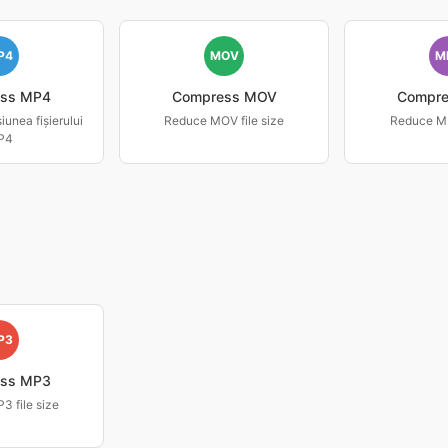
P4
MOV
M
ss MP4
Compress MOV
Compr
unea fișierului
Reduce MOV file size
Reduce MK
P4
P3
ss MP3
 file size