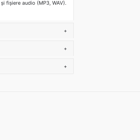
și fișiere audio (MP3, WAV).
+
+
+