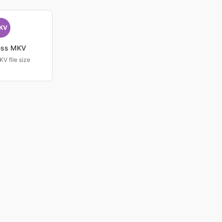
KV
ess MKV
V file size